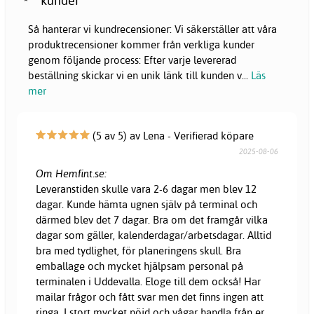
kunder
Så hanterar vi kundrecensioner: Vi säkerställer att våra
produktrecensioner kommer från verkliga kunder
genom följande process: Efter varje levererad
beställning skickar vi en unik länk till kunden v
...
Läs
mer
(5 av 5) av Lena - Verifierad köpare
2025-08-06
Om Hemfint.se:
Leveranstiden skulle vara 2-6 dagar men blev 12
dagar. Kunde hämta ugnen själv på terminal och
därmed blev det 7 dagar. Bra om det framgår vilka
dagar som gäller, kalenderdagar/arbetsdagar. Alltid
bra med tydlighet, för planeringens skull. Bra
emballage och mycket hjälpsam personal på
terminalen i Uddevalla. Eloge till dem också! Har
mailar frågor och fått svar men det finns ingen att
ringa. I stort mycket nöjd och vågar handla från er