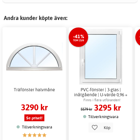
Andra kunder köpte även:
-41%
TOM 15/8
Träfönster halvmåne
PVC-fönster | 3-glas |
inåtgående | U-värde 0,96 +
Drevband
Finns i flera utföranden!
3290 kr
3295 kr
5579 kr
Tillverkningsvara
Se priset!
Tillverkningsvara
Köp