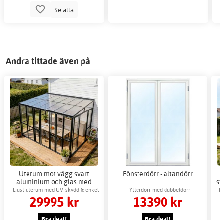
Se alla
Andra tittade även på
Uterum mot vägg svart
Fönsterdörr - altandörr
aluminium och glas med
s
skjutdörrar - 14 m²
Ljust uterum med UV-skydd & enkel
Ytterdörr med dubbeldörr
29995 kr
13390 kr
montering
Bra deal!
Bra deal!