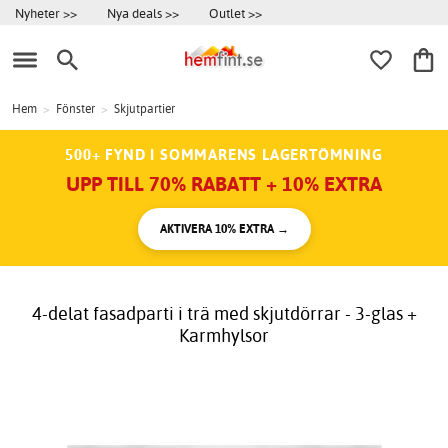
Nyheter >>
Nya deals >>
Outlet >>
Hem
>
Fönster
>
Skjutpartier
500+ FYND I SOMMARENS LAGERTÖMNING
UPP TILL 70% RABATT + 10% EXTRA
AKTIVERA 10% EXTRA →
4-delat fasadparti i trä med skjutdörrar - 3-glas +
Karmhylsor