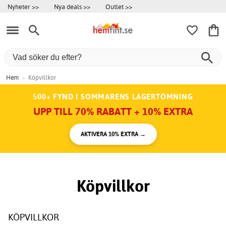
Nyheter >>
Nya deals >>
Outlet >>
Hem
>
Köpvillkor
500+ FYND I SOMMARENS LAGERTÖMNING
UPP TILL 70% RABATT + 10% EXTRA
AKTIVERA 10% EXTRA →
Köpvillkor
KÖPVILLKOR