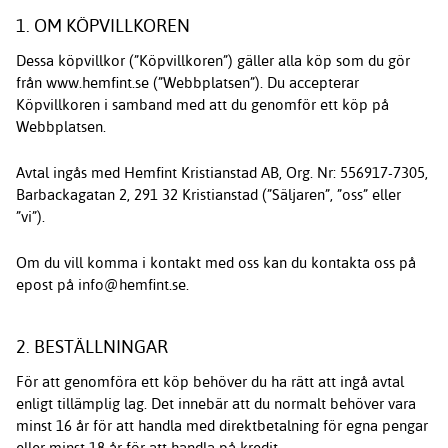
1. OM KÖPVILLKOREN
Dessa köpvillkor (”Köpvillkoren”) gäller alla köp som du gör
från www.hemfint.se (”Webbplatsen”). Du accepterar
Köpvillkoren i samband med att du genomför ett köp på
Webbplatsen.
Avtal ingås med Hemfint Kristianstad AB, Org. Nr: 556917-7305,
Barbackagatan 2, 291 32 Kristianstad (”Säljaren”, ”oss” eller
”vi”).
Om du vill komma i kontakt med oss kan du kontakta oss på
epost på info@hemfint.se.
2. BESTÄLLNINGAR
För att genomföra ett köp behöver du ha rätt att ingå avtal
enligt tillämplig lag. Det innebär att du normalt behöver vara
minst 16 år för att handla med direktbetalning för egna pengar
eller minst 18 år för att handla på kredit.