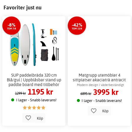
Favoriter just nu
-8%
-42%
TOM 7/8
TOM 15/8
SUP paddelbräda 320 cm
Matgrupp utemöbler 4
Blå/gul | Uppblåsbar stand up
sittplatser akaciaträ antracit
paddle board med tillbehör
repdesign + Fläckborttagare
Modern design i väderbeständigt
1195 kr
3995 kr
för möbler
akaciaträ
1299 kr
6895 kr
I lager - Snabb leverans!
I lager - Snabb leverans!
Köp
Köp