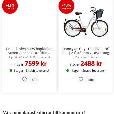
-42%
-43%
TOM 15/8
TOM 15/8
Elsparkcykel 600W hopfällbar
Damcykel City - Gräddvit - 28”
vuxen - Snabb & kraftfull +
hjul | 20” stålram + Låskätting
Låskätting
Upp till 40 km/h & 70 km räckvidd
Damcykel 1 växlad
7599 kr
2488 kr
13195 kr
4395 kr
I lager - Snabb leverans!
I lager - Snabb leverans!
Köp
Köp
Våra populäraste dörrar till kanonpriser!