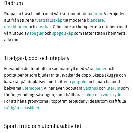
Badrum
Skapa en fräsch miljö med vårt sortiment för
badrum
. Vi erbjuder
allt från stilrena
tvättställsskåp
till moderna
blandare
,
duschhörnor
och
duschar
. Glöm inte att komplettera ditt hem med
vårt utbud av
speglar
och
spegelskåp
som sätter stilen i hemmets
alla rum.
Trädgård, pool och uteplats
Förvandla din tomt till en sommaridyll med våra
pooler
och
pooltillbehör som bjuder in till svalkande dopp. Skapa skugga och
karaktär på uteplatsen med stilrena
pergolor
och matcha med
bekväma
utemöbler
. Vi har även populära
växthus
och
uterum
som
förlänger odlingssäsongen, samt hållbara
staket och vindskydd
.
För att hålla grönytorna i topptrim erbjuder vi dessutom kraftfulla
trädgårdsmaskiner
.
Sport, fritid och utomhusaktivitet