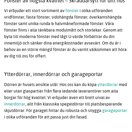
Fönster av högsta kvalitet – Skräddarsytt för ditt hus
Vi erbjuder ett stort sortiment av
fönster
i olika utföranden:
vridfönster, fasta fönster, sidohängda fönster, överkantshängda
fönster samt unika runda & halvmåneformade fönster. Våra
fönster finns i alla tänkbara modulmått och storlekar. Genom att
byta till moderna fönster med lågt U-värde förbättrar du din
innemiljö och sänker dina energikostnader avsevärt. Om du är i
behov av en större mängd fönster är du varmt välkommen att höra
av dig till oss för offert.
Ytterdörrar, innerdörrar och garageportar
Dörren är husets ansikte utåt. Hos oss kan du köpa
ytterdörrar
med
eller utan glaspartier från flera ledande leverantörer som alla
borgar för hög kvalitet. Vi erbjuder även ett brett urval av
innerdörrar
, allt från klassiska spegeldörrar till platsbesparande
skjutdörrar. För garaget hittar du robusta och snygga
garageportar
i olika utföranden för att passa just din fasad.