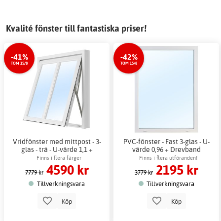
Kvalité fönster till fantastiska priser!
-41%
-42%
TOM 15/8
TOM 15/8
Vridfönster med mittpost - 3-
PVC-fönster - Fast 3-glas - U-
glas - trä - U-värde 1,1 +
värde 0,96 + Drevband
Drevband
Finns i flera färger
Finns i flera utföranden!
4590 kr
2195 kr
7779 kr
3779 kr
Tillverkningsvara
Tillverkningsvara
Köp
Köp