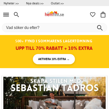
Nyheter >>
Nya deals >>
Outlet >>
500+ FYND I SOMMARENS LAGERTÖMNING
UPP TILL 70% RABATT + 10% EXTRA
AKTIVERA 10% EXTRA →