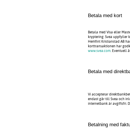
Betala med kort
Betala med Visa eller Mast
kryptering. Svea uppfyller 
Hemfint Kristianstad AB han
korttransaktionen har godk
www.svea.com
. Eventuell å
Betala med direktb
Vi accepterar direktbankbe
endast går till Svea och in
internetbank är avgiftsfri
Betalning med fakt