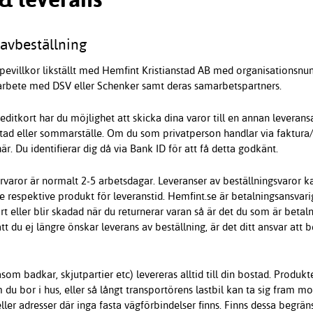
avbeställning
öpevillkor likställt med Hemfint Kristianstad AB med organisationsnu
arbete med DSV eller Schenker samt deras samarbetspartners.
ditkort har du möjlighet att skicka dina varor till en annan leverans
bostad eller sommarställe. Om du som privatperson handlar via faktur
är. Du identifierar dig då via Bank ID för att få detta godkänt.
ervaror är normalt 2-5 arbetsdagar. Leveranser av beställningsvaror 
e respektive produkt för leveranstid. Hemfint.se är betalningsansvari
 eller blir skadad när du returnerar varan så är det du som är betalni
att du ej längre önskar leverans av beställning, är det ditt ansvar att
som badkar, skjutpartier etc) levereras alltid till din bostad. Produkt
 du bor i hus, eller så långt transportörens lastbil kan ta sig fram m
 eller adresser där inga fasta vägförbindelser finns. Finns dessa begrä