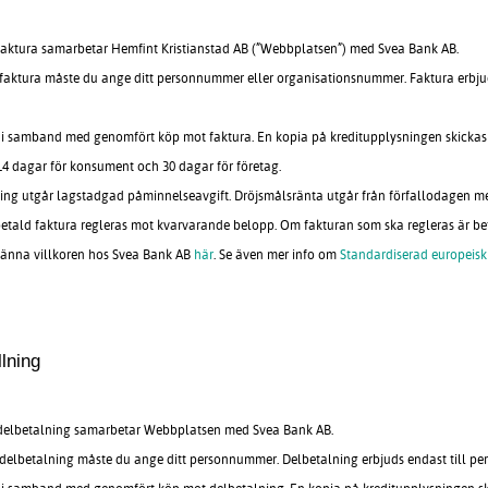
faktura samarbetar Hemfint Kristianstad AB (”Webbplatsen”) med Svea Bank AB.
faktura måste du ange ditt personnummer eller organisationsnummer. Faktura erbjuds
 i samband med genomfört köp mot faktura. En kopia på kreditupplysningen skickas 
14 dagar för konsument och 30 dagar för företag.
ing utgår lagstadgad påminnelseavgift. Dröjsmålsränta utgår från förfallodagen me
betald faktura regleras mot kvarvarande belopp. Om fakturan som ska regleras är be
änna villkoren hos Svea Bank AB
här
. Se även mer info om
Standardiserad europeisk
llning
delbetalning samarbetar Webbplatsen med Svea Bank AB.
delbetalning måste du ange ditt personnummer. Delbetalning erbjuds endast till pers