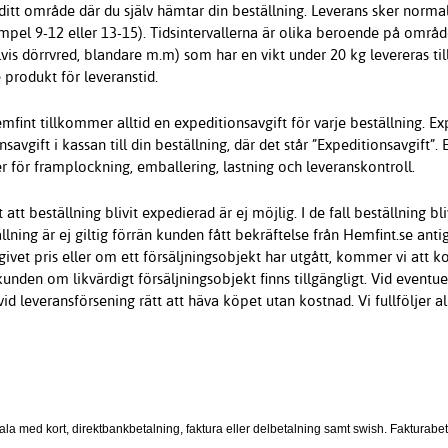
ditt område där du själv hämtar din beställning. Leverans sker normalt
exempel 9-12 eller 13-15). Tidsintervallerna är olika beroende på områ
vis dörrvred, blandare m.m) som har en vikt under 20 kg levereras ti
 produkt för leveranstid.
fint tillkommer alltid en expeditionsavgift för varje beställning. Exp
nsavgift i kassan till din beställning, där det står ”Expeditionsavgift
r för framplockning, emballering, lastning och leveranskontroll.
 att beställning blivit expedierad är ej möjlig. I de fall beställning 
llning är ej giltig förrän kunden fått bekräftelse från Hemfint.se anti
ppgivet pris eller om ett försäljningsobjekt har utgått, kommer vi at
nden om likvärdigt försäljningsobjekt finns tillgängligt. Vid eventu
id leveransförsening rätt att häva köpet utan kostnad. Vi fullföljer
ala med kort, direktbankbetalning, faktura eller delbetalning samt swish. Fakturabe