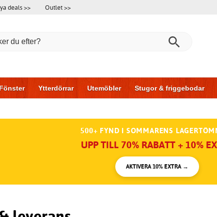
ya deals >>
Outlet >>
Fönster
Ytterdörrar
Utemöbler
Stugor & friggebodar
l & garage
Hus & bygg
Förvaring
Skjutdörrar
500+ FYND I SOMMARENS LAGERTÖM
UPP TILL 70% RABATT + 10% E
AKTIVERA 10% EXTRA →
 & leverans