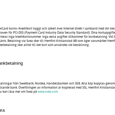
erCard konto-/kreditkort tryggt och säkert över Internet direkt i samband med din be
kraven för PCI-DSS (Payment Card Industry Data Security Standard). Dina kortuppgifte
terar inga kreditkortsnummer. Inga extra avgifter tillkommer för kortbetalning. Vid 
änts. Betalning via Svea sker till Hemfint Kristianstad AB som äger varumärket He
terbetalning sker alltid till det kort som användes vid beställning.
ankbetalning
talningar från Swedbank, Nordea, Handelsbanken och SEB. Alla köp kopplas genom S
lösande bank. Överföringen av information är krypterad med SSL. Hemfint Kristianstad
. Du kan läsa mer om Svea på
www.svea.com
.
ura