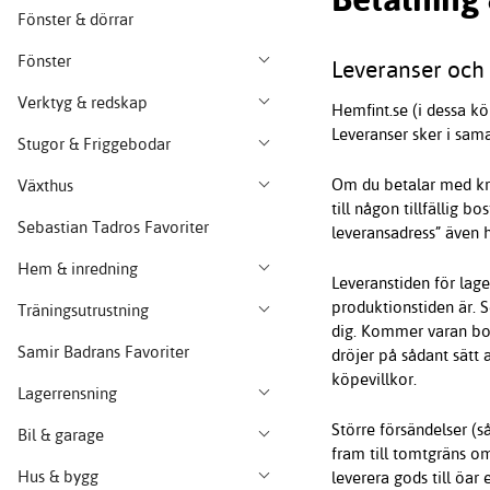
Fönster & dörrar
Fönster
Leveranser och 
Verktyg & redskap
Hemfint.se (i dessa k
Leveranser sker i sam
Stugor & Friggebodar
Om du betalar med kre
Växthus
till någon tillfällig 
Sebastian Tadros Favoriter
leveransadress” även h
Hem & inredning
Leveranstiden för lag
produktionstiden är. S
Träningsutrustning
dig. Kommer varan bort
Samir Badrans Favoriter
dröjer på sådant sätt 
köpevillkor.
Lagerrensning
Större försändelser (så
Bil & garage
fram till tomtgräns om
Hus & bygg
leverera gods till öar