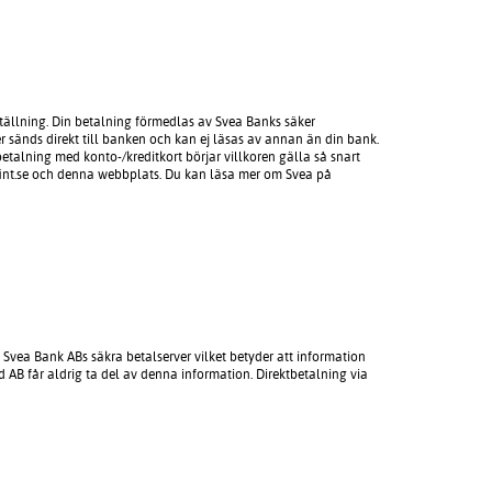
ställning. Din betalning förmedlas av Svea Banks säker
r sänds direkt till banken och kan ej läsas av annan än din bank.
betalning med konto-/kreditkort börjar villkoren gälla så snart
mfint.se och denna webbplats. Du kan läsa mer om Svea på
vea Bank ABs säkra betalserver vilket betyder att information
 AB får aldrig ta del av denna information. Direktbetalning via