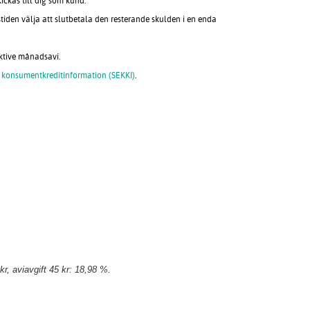
ckas till dig som kund.
tiden välja att slutbetala den resterande skulden i en enda
ktive månadsavi.
 konsumentkreditinformation (SEKKI)
.
r, aviavgift 45 kr: 18,98 %.