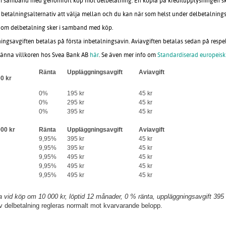
 i samband med genomfört köp mot delbetalning. En kopia på kreditupplysningen ski
ka betalningsalternativ att välja mellan och du kan när som helst under delbetalnings
 om delbetalning sker i samband med köp.
ngsavgiften betalas på första inbetalningsavin. Aviavgiften betalas sedan på respe
änna villkoren hos Svea Bank AB
här
. Se även mer info om
Standardiserad europeisk
Ränta
Uppläggningsavgift
Aviavgift
00 kr
0%
195 kr
45 kr
0%
295 kr
45 kr
0%
395 kr
45 kr
000 kr
Ränta
Uppläggningsavgift
Aviavgift
9,95%
395 kr
45 kr
9,95%
395 kr
45 kr
9,95%
495 kr
45 kr
9,95%
495 kr
45 kr
9,95%
495 kr
45 kr
a vid köp om 10 000 kr, löptid 12 månader, 0 % ränta, uppläggningsavgift 395 k
av delbetalning regleras normalt mot kvarvarande belopp.