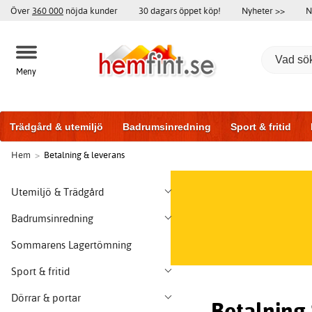
Över
360 000
nöjda kunder
30 dagars öppet köp!
Nyheter >>
N
Meny
Trädgård & utemiljö
Badrumsinredning
Sport & fritid
Hem
>
Betalning & leverans
Badrumsmöbler
Träningsutrustning
Garageportar
Bi
Utemiljö & Trädgård
Badrumsinredning
Sommarens Lagertömning
Sport & fritid
Dörrar & portar
Betalning