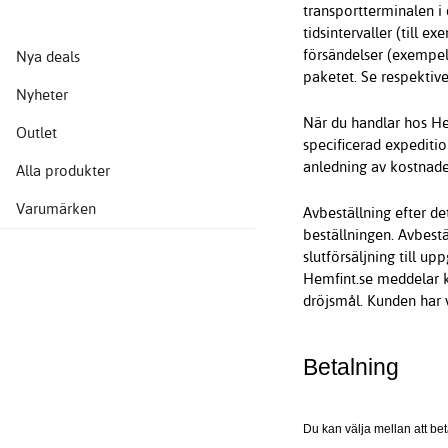
transportterminalen i 
tidsintervaller (till 
försändelser (exempel
Nya deals
paketet. Se respektive
Nyheter
När du handlar hos Hem
Outlet
specificerad expeditio
anledning av kostnade
Alla produkter
Varumärken
Avbeställning efter det
beställningen. Avbestä
slutförsäljning till u
Hemfint.se meddelar ku
dröjsmål. Kunden har v
Betalning
Du kan välja mellan att bet