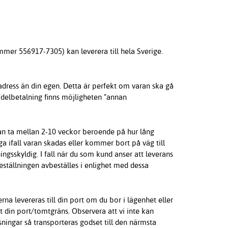
mmer 556917-7305) kan leverera till hela Sverige.
adress än din egen. Detta är perfekt om varan ska gå
a/delbetalning finns möjligheten ”annan
kan ta mellan 2-10 veckor beroende på hur lång
ga ifall varan skadas eller kommer bort på väg till
ngsskyldig. I fall när du som kund anser att leverans
 beställningen avbeställes i enlighet med dessa
erna levereras till din port om du bor i lägenhet eller
ot din port/tomtgräns. Observera att vi inte kan
nsningar så transporteras godset till den närmsta