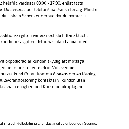
 helgfria vardagar 08:00 - 17:00, enligt fasta
de. Du aviseras per telefon/mail/sms i förväg. Mindre
ll ditt lokala Schenker-ombud där du hämtar ut
editionsavgiften varierar och du hittar aktuellt
”. Expeditionsavgiften debiteras bland annat med
blivit expedierad är kunden skyldig att mottaga
gen per e-post eller telefon. Vid eventuell
t kontakta kund för att komma överens om en lösning.
ell leveransförsening kontaktar vi kunden utan
 alla avtal i enlighet med Konsumentköplagen.
talning och delbetalning är endast möjligt för boende i Sverige.