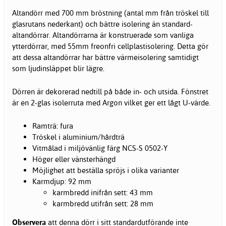
Altandörr med 700 mm bröstning (antal mm från tröskel till
glasrutans nederkant) och bättre isolering än standard-
altandörrar. Altandörrarna är konstruerade som vanliga
ytterdörrar, med 55mm freonfri cellplastisolering. Detta gör
att dessa altandörrar har bättre värmeisolering samtidigt
som ljudinsläppet blir lägre.
Dörren är dekorerad nedtill på både in- och utsida. Fönstret
är en 2-glas isolerruta med Argon vilket ger ett lågt U-värde.
Ramträ: fura
Tröskel i aluminium/hårdträ
Vitmålad i miljövänlig färg NCS-S 0502-Y
Höger eller vänsterhängd
Möjlighet att beställa spröjs i olika varianter
Karmdjup: 92 mm
karmbredd inifrån sett: 43 mm
karmbredd utifrån sett: 28 mm
Observera
att denna dörr i sitt standardutförande inte