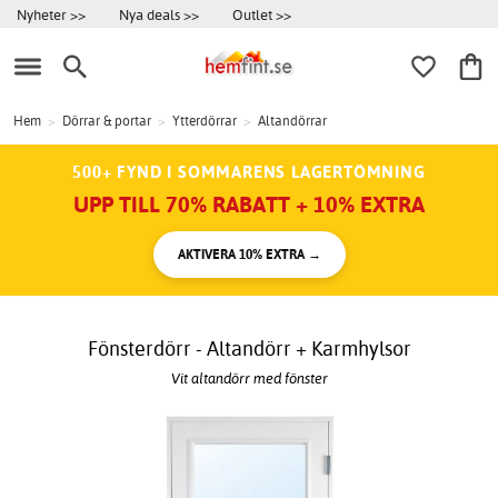
Nyheter >>
Nya deals >>
Outlet >>
Hem
>
Dörrar & portar
>
Ytterdörrar
>
Altandörrar
500+ FYND I SOMMARENS LAGERTÖMNING
UPP TILL 70% RABATT + 10% EXTRA
AKTIVERA 10% EXTRA →
Fönsterdörr - Altandörr + Karmhylsor
Vit altandörr med fönster