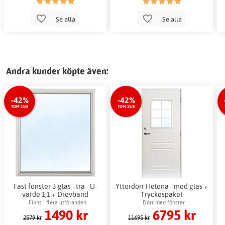
Se alla
Se alla
Andra kunder köpte även:
-42%
-42%
TOM 15/8
TOM 15/8
Fast fönster 3-glas - trä - U-
Ytterdörr Helena - med glas +
värde 1,1 + Drevband
Tryckespaket
Finns i flera utföranden
Dörr med fönster
1490 kr
6795 kr
2579 kr
11695 kr