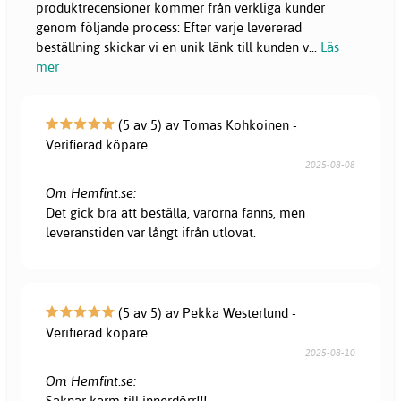
produktrecensioner kommer från verkliga kunder
genom följande process: Efter varje levererad
beställning skickar vi en unik länk till kunden v
...
Läs
mer
(5 av 5) av Tomas Kohkoinen -
Verifierad köpare
2025-08-08
Om Hemfint.se:
Det gick bra att beställa, varorna fanns, men
leveranstiden var långt ifrån utlovat.
(5 av 5) av Pekka Westerlund -
Verifierad köpare
2025-08-10
Om Hemfint.se:
Saknar karm till innerdörr!!!