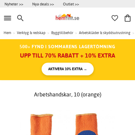
Nyheter >>
Nya deals >>
Outlet >>
Hem
>
Verktyg & redskap
>
Byggtillbehör
>
Arbetskläder & skyddsutrustning
>
500+ FYND I SOMMARENS LAGERTÖMNING
UPP TILL 70% RABATT + 10% EXTRA
AKTIVERA 10% EXTRA →
Arbetshandskar, 10 (orange)