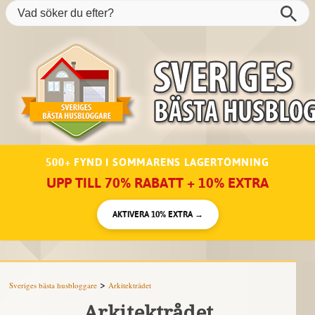
500+ FYND I SOMMARENS LAGERTÖMNING
UPP TILL 70% RABATT + 10% EXTRA
AKTIVERA 10% EXTRA →
>
Sveriges bästa husbloggare
Arkitektrådet
Arkitektrådet