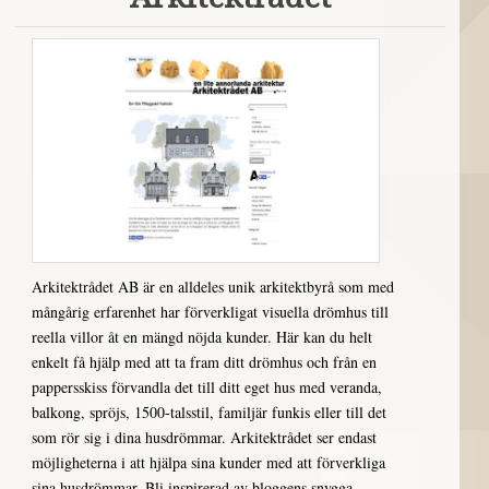
Arkitektrådet AB är en alldeles unik arkitektbyrå som med
mångårig erfarenhet har förverkligat visuella drömhus till
reella villor åt en mängd nöjda kunder. Här kan du helt
enkelt få hjälp med att ta fram ditt drömhus och från en
pappersskiss förvandla det till ditt eget hus med veranda,
balkong, spröjs, 1500-talsstil, familjär funkis eller till det
som rör sig i dina husdrömmar. Arkitektrådet ser endast
möjligheterna i att hjälpa sina kunder med att förverkliga
sina husdrömmar. Bli inspirerad av bloggens snygga