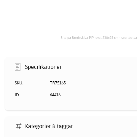
Bild på Bordsskiva PiPi oval 230x95 cm - svartbets
Specifikationer
SKU:
TR75165
ID:
64416
Kategorier & taggar