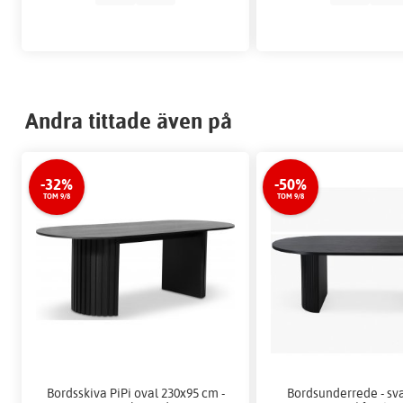
Andra tittade även på
-32%
-50%
TOM 9/8
TOM 9/8
Bordsskiva PiPi oval 230x95 cm -
Bordsunderrede - sv