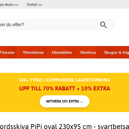
ya deals >>
Outlet >>
Fönster
Ytterdörrar
Utemöbler
Växthus
Stugor & fr
l & garage
Hus & bygg
Förvaring
Skjutdörrar
500+ FYND I SOMMARENS LAGERTÖMNING
UPP TILL 70% RABATT + 10% EXTRA
AKTIVERA 10% EXTRA →
ordsskiva PiPi oval 230x95 cm - svartbets