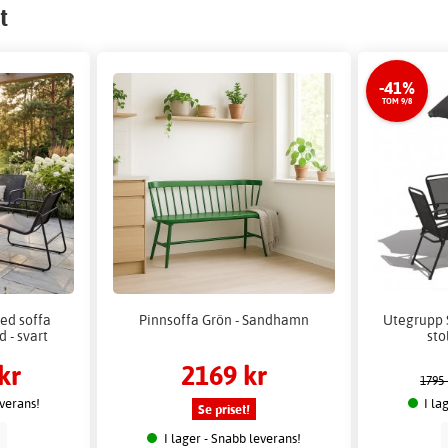
t
-41%
TOM 9/8
ed soffa
Pinnsoffa Grön - Sandhamn
Utegrupp
d - svart
sto
kr
2169 kr
1795 
everans!
I la
Se priset!
p
I lager - Snabb leverans!