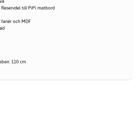
iva
Reservdel till PiPi matbord
ä, fanér och MDF
sad
sben: 110 cm