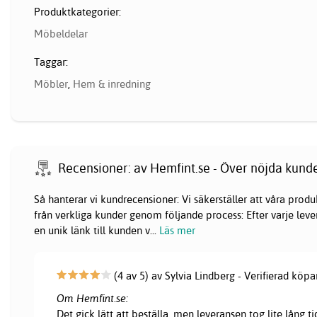
Produktkategorier:
Möbeldelar
Taggar:
Möbler
,
Hem & inredning
Recensioner: av Hemfint.se - Över nöjda kund
Så hanterar vi kundrecensioner: Vi säkerställer att våra pr
från verkliga kunder genom följande process: Efter varje lever
en unik länk till kunden v
...
Läs mer
(4 av 5) av Sylvia Lindberg - Verifierad köpa
Om Hemfint.se:
Det gick lätt att beställa, men leveransen tog lite lång ti