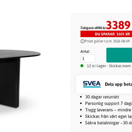
3389
Tidigare: 4990 kr
DU SPARAR: 1601 KR
Priset gäller t.o.m. 2026-08-09
Antal:
12 st i lager - Skickas inom
Dela upp beta
30 dagar returrätt
Personlig support 7 dag
Trygg leverans – mindre
Skickas från vårt eget l
Säkra betalningar –30-da