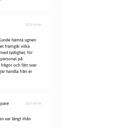
2025-08-06
. Kunde hämta ugnen
et framgår vilka
med tydlighet, för
 personal på
frågor och fått svar
gar handla från er
öpare
2025-08-08
en var långt ifrån