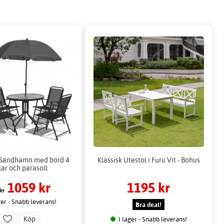
 Sandhamn med bord 4
Klassisk Utestol i Furu Vit - Bohus
lar och parasoll
1059 kr
1195 kr
kr
ger - Snabb leverans!
Bra deal!
Köp
I lager - Snabb leverans!