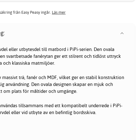
rsäkring från Easy Peasy ingår.
Läs mer
g:
vdel eller utbytesdel till matbord i PiPi-serien. Den ovala
 svartbetsade fanérytan ger ett stilrent och tidlöst uttryck
 och klassiska matmiljöer.
v massivt trä, fanér och MDF, vilket ger en stabil konstruktion
aglig användning. Den ovala designen skapar en mjuk och
t om plats för måltider och umgänge.
användas tillsammans med ett kompatibelt underrede i PiPi-
vdel eller vid utbyte av en befintlig bordsskiva.