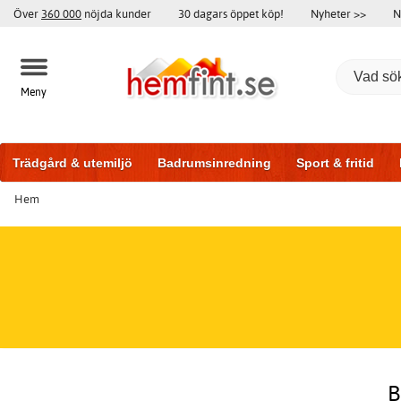
Över
360 000
nöjda kunder
30 dagars öppet köp!
Nyheter >>
N
Meny
Trädgård & utemiljö
Badrumsinredning
Sport & fritid
Hem
Badrumsmöbler
Träningsutrustning
Garageportar
Bi
B