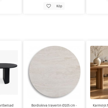
Köp
artbetsad
Bordsskiva travertin Ø105 cm -
Karmstol 