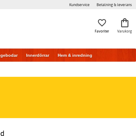
Kundservice
Betalning & leverans
Favoriter
Varukorg
iggebodar
Innerdörrar
Hem & inredning
ad