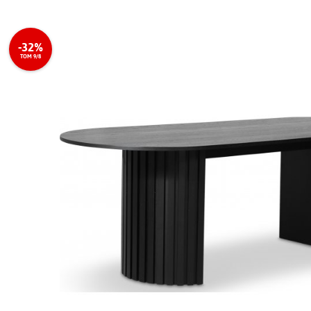
-32%
TOM 9/8