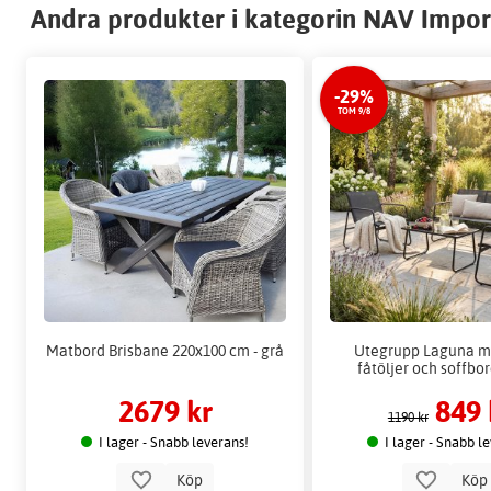
Andra produkter i kategorin NAV Impor
-29%
TOM 9/8
Matbord Brisbane 220x100 cm - grå
Utegrupp Laguna m
fåtöljer och soffbor
2679 kr
849 
1190 kr
I lager - Snabb leverans!
I lager - Snabb l
Köp
Kö