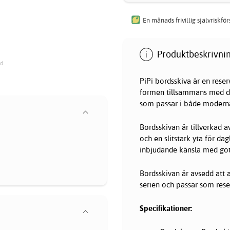
En månads frivillig självriskfö
Produktbeskrivnin
ad
PiPi bordsskiva är en reser
formen tillsammans med den
som passar i både moderna
Bordsskivan är tillverkad a
och en slitstark yta för d
inbjudande känsla med got
Bordsskivan är avsedd att 
serien och passar som reser
Specifikationer: