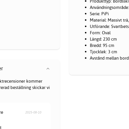
Produkttyp: Bordssk
Användningsområde: 
Serie: PiPi
Material: Massivt tr
Utförande: Svartbet
Form: Oval
Längd: 230 cm
Bredd: 95 cm
Tjocklek: 3 cm
Avstånd mellan bord
er
oduktrecensioner kommer
erad beställning skickar vi
re
2025-08-10
d.