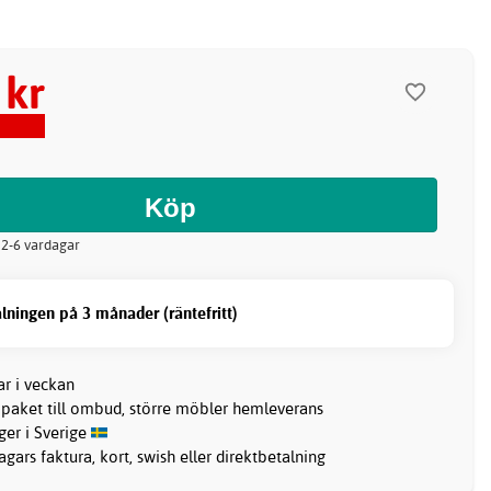
 kr
: 2-6 vardagar
lningen på 3 månader (räntefritt)
ar i veckan
 paket till ombud, större möbler hemleverans
ager i Sverige
gars faktura, kort, swish eller direktbetalning