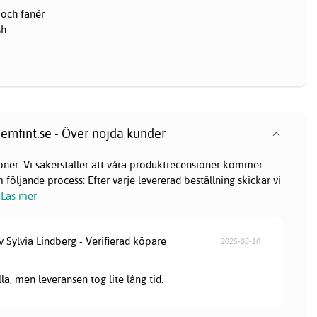
 och fanér
sh
emfint.se - Över nöjda kunder
oner: Vi säkerställer att våra produktrecensioner kommer
följande process: Efter varje levererad beställning skickar vi
Läs mer
v Sylvia Lindberg - Verifierad köpare
2025-08-10
lla, men leveransen tog lite lång tid.