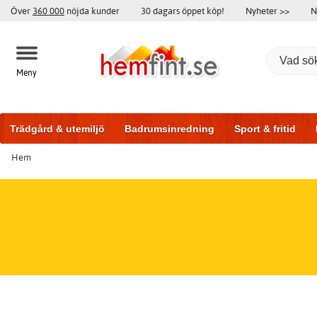
Över
360 000
nöjda kunder
30 dagars öppet köp!
Nyheter >>
N
Meny
Trädgård & utemiljö
Badrumsinredning
Sport & fritid
Hem
Badrumsmöbler
Träningsutrustning
Garageportar
Bi