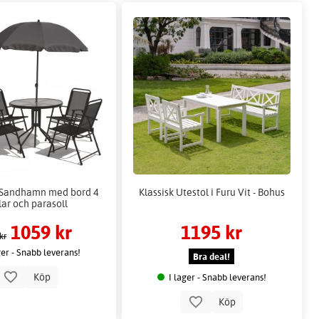
 Sandhamn med bord 4
Klassisk Utestol i Furu Vit - Bohus
lar och parasoll
1059 kr
1195 kr
kr
ger - Snabb leverans!
Bra deal!
Köp
I lager - Snabb leverans!
Köp