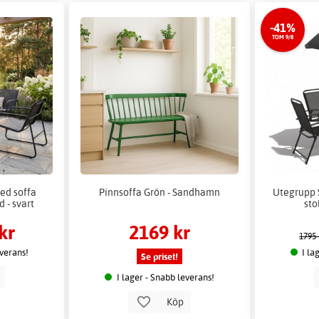
-41%
TOM 9/8
ed soffa
Pinnsoffa Grön - Sandhamn
Utegrupp
d - svart
sto
kr
2169 kr
1795 
everans!
I la
Se priset!
p
I lager - Snabb leverans!
Köp