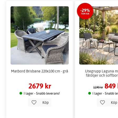
-29%
TOM 9/8
Matbord Brisbane 220x100 cm - grå
Utegrupp Laguna m
fåtöljer och soffbor
2679 kr
849 
1190 kr
I lager - Snabb leverans!
I lager - Snabb l
Köp
Kö