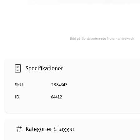
Bild på Bordsunderrede Nova - whitewash
Specifikationer
SKU:
TR84347
ID:
64412
Kategorier & taggar