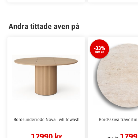
Andra tittade även på
-33%
TOM 9/8
Bordsunderrede Nova - whitewash
Bordsskiva travertin
12990 kr
1799