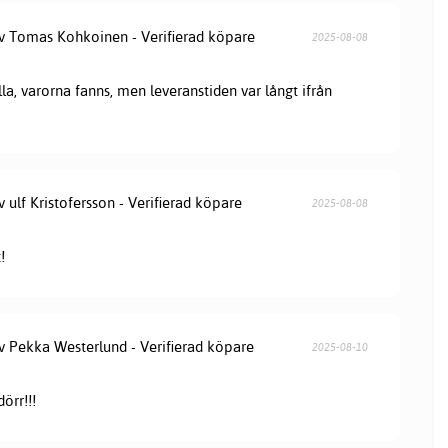
av Tomas Kohkoinen - Verifierad köpare
2025-08-08
lla, varorna fanns, men leveranstiden var långt ifrån
v ulf Kristofersson - Verifierad köpare
2025-08-08
!
av Pekka Westerlund - Verifierad köpare
2025-08-10
örr!!!