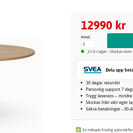
12990 kr
Antal:
13 st i lager - Skickas inom
Dela upp beta
30 dagar returrätt
Personlig support 7 dag
Trygg leverans – mindre
Skickas från vårt eget l
Säkra betalningar –30-da
En månads frivillig självriskfö