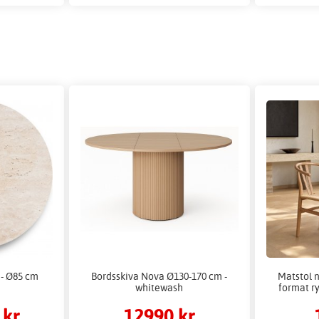
 - Ø85 cm
Bordsskiva Nova Ø130-170 cm -
Matstol 
whitewash
format ry
 kr
12990 kr