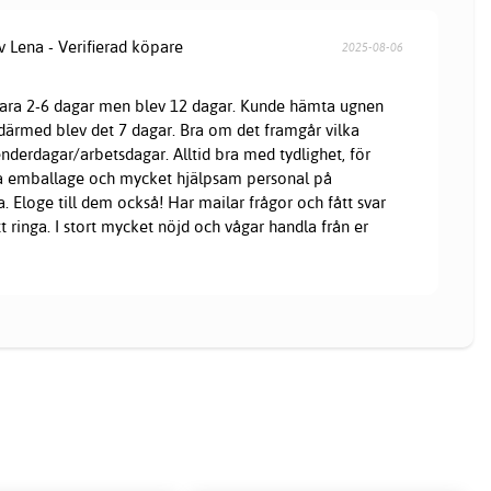
v Lena - Verifierad köpare
2025-08-06
 vara 2-6 dagar men blev 12 dagar. Kunde hämta ugnen
 därmed blev det 7 dagar. Bra om det framgår vilka
nderdagar/arbetsdagar. Alltid bra med tydlighet, för
Bra emballage och mycket hjälpsam personal på
. Eloge till dem också! Har mailar frågor och fått svar
t ringa. I stort mycket nöjd och vågar handla från er