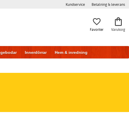
Kundservice
Betalning & leverans
Favoriter
Varukorg
iggebodar
Innerdörrar
Hem & inredning