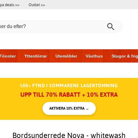
ya deals >>
Outlet >>
Fönster
Ytterdörrar
Utemöbler
Växthus
Stugor & fr
l & garage
Hus & bygg
Förvaring
Skjutdörrar
500+ FYND I SOMMARENS LAGERTÖMNING
UPP TILL 70% RABATT + 10% EXTRA
AKTIVERA 10% EXTRA →
Bordsunderrede Nova - whitewash