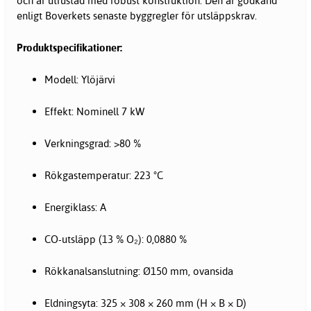
och är utrustad med robust konstruktion. Den är godkänd
enligt Boverkets senaste byggregler för utsläppskrav.
Produktspecifikationer:
Modell: Ylöjärvi
Effekt: Nominell 7 kW
Verkningsgrad: >80 %
Rökgastemperatur: 223 °C
Energiklass: A
CO-utsläpp (13 % O₂): 0,0880 %
Rökkanalsanslutning: Ø150 mm, ovansida
Eldningsyta: 325 × 308 × 260 mm (H × B × D)