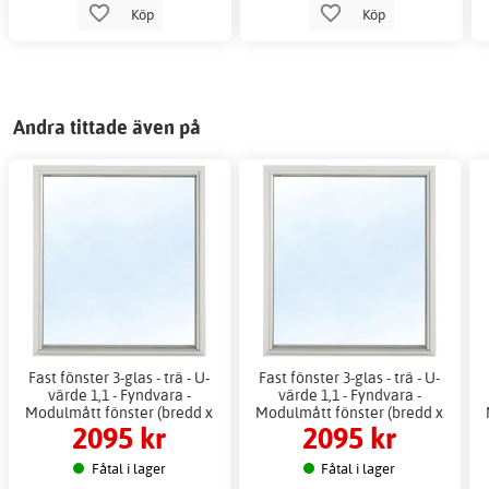
Köp
Köp
Andra tittade även på
Fast fönster 3-glas - trä - U-
Fast fönster 3-glas - trä - U-
värde 1,1 - Fyndvara -
värde 1,1 - Fyndvara -
Modulmått fönster (bredd x
Modulmått fönster (bredd x
2095 kr
2095 kr
höjd i dm): 11x9
höjd i dm): 9x16
Fåtal i lager
Fåtal i lager