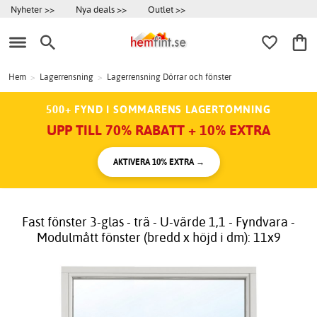
Nyheter >>
Nya deals >>
Outlet >>
Hem
>
Lagerrensning
>
Lagerrensning Dörrar och fönster
500+ FYND I SOMMARENS LAGERTÖMNING
UPP TILL 70% RABATT + 10% EXTRA
AKTIVERA 10% EXTRA →
Fast fönster 3-glas - trä - U-värde 1,1 - Fyndvara -
Modulmått fönster (bredd x höjd i dm): 11x9