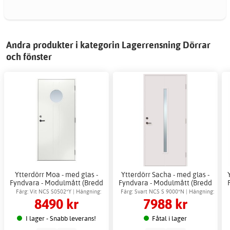
Andra produkter i kategorin Lagerrensning Dörrar
och fönster
Ytterdörr Moa - med glas -
Ytterdörr Sacha - med glas -
Fyndvara - Modulmått (Bredd
Fyndvara - Modulmått (Bredd
| Höjd dm): 8x21
| Höjd dm): 10x21
Färg: Vit NCS S0502*Y | Hängning:
Färg: Svart NCS S 9000*N | Hängning:
8490 kr
7988 kr
Högerhängd
Vänsterhängd
I lager - Snabb leverans!
Fåtal i lager