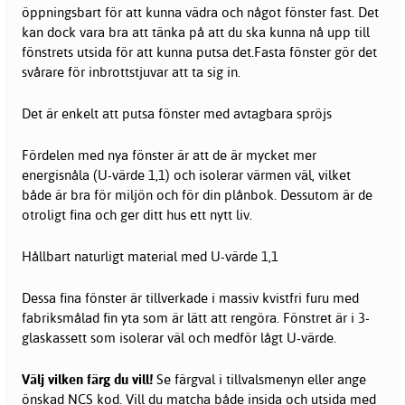
öppningsbart för att kunna vädra och något fönster fast. Det
kan dock vara bra att tänka på att du ska kunna nå upp till
fönstrets utsida för att kunna putsa det.Fasta fönster gör det
svårare för inbrottstjuvar att ta sig in.
Det är enkelt att putsa fönster med avtagbara spröjs
Fördelen med nya fönster är att de är mycket mer
energisnåla (U-värde 1,1) och isolerar värmen väl, vilket
både är bra för miljön och för din plånbok. Dessutom är de
otroligt fina och ger ditt hus ett nytt liv.
Hållbart naturligt material med U-värde 1,1
Dessa fina fönster är tillverkade i massiv kvistfri furu med
fabriksmålad fin yta som är lätt att rengöra. Fönstret är i 3-
glaskassett som isolerar väl och medför lågt U-värde.
Välj vilken färg du vill!
Se färgval i tillvalsmenyn eller ange
önskad NCS kod. Vill du matcha både insida och utsida med