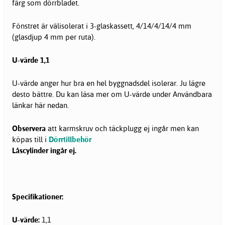
färg som dörrbladet.
Fönstret är välisolerat i 3-glaskassett, 4/14/4/14/4 mm
(glasdjup 4 mm per ruta).
U-värde 1,1
U-värde anger hur bra en hel byggnadsdel isolerar. Ju lägre
desto bättre. Du kan läsa mer om U-värde under Användbara
länkar här nedan.
Observera
att karmskruv och täckplugg ej ingår men kan
köpas till i
Dörrtillbehör
Låscylinder ingår ej.
Specifikationer:
U-värde:
1,1