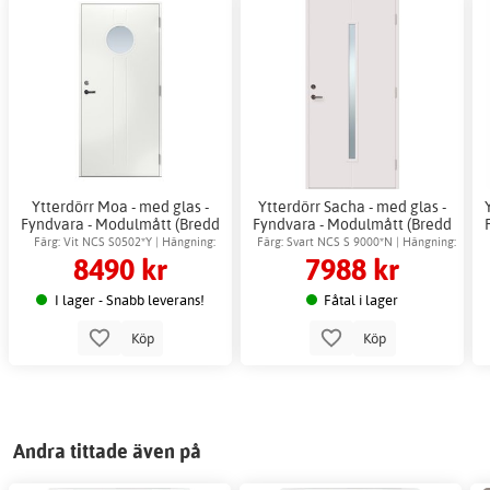
Ytterdörr Moa - med glas -
Ytterdörr Sacha - med glas -
Fyndvara - Modulmått (Bredd
Fyndvara - Modulmått (Bredd
| Höjd dm): 8x21
| Höjd dm): 10x21
Färg: Vit NCS S0502*Y | Hängning:
Färg: Svart NCS S 9000*N | Hängning:
8490 kr
7988 kr
Högerhängd
Vänsterhängd
I lager - Snabb leverans!
Fåtal i lager
Köp
Köp
Andra tittade även på