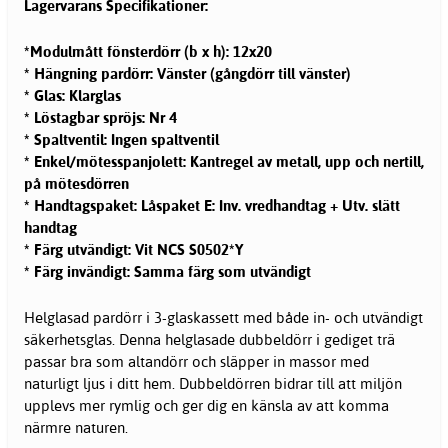
Lagervarans Specifikationer:
*Modulmått fönsterdörr (b x h): 12x20
* Hängning pardörr: Vänster (gångdörr till vänster)
* Glas: Klarglas
* Löstagbar spröjs: Nr 4
* Spaltventil: Ingen spaltventil
* Enkel/mötesspanjolett: Kantregel av metall, upp och nertill,
på mötesdörren
* Handtagspaket: Låspaket E: Inv. vredhandtag + Utv. slätt
handtag
* Färg utvändigt: Vit NCS S0502*Y
* Färg invändigt: Samma färg som utvändigt
Helglasad pardörr i 3-glaskassett med både in- och utvändigt
säkerhetsglas. Denna helglasade dubbeldörr i gediget trä
passar bra som altandörr och släpper in massor med
naturligt ljus i ditt hem. Dubbeldörren bidrar till att miljön
upplevs mer rymlig och ger dig en känsla av att komma
närmre naturen.