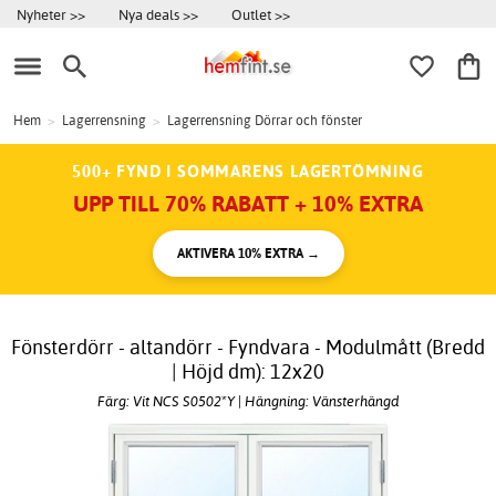
Nyheter >>
Nya deals >>
Outlet >>
Hem
>
Lagerrensning
>
Lagerrensning Dörrar och fönster
500+ FYND I SOMMARENS LAGERTÖMNING
UPP TILL 70% RABATT + 10% EXTRA
AKTIVERA 10% EXTRA →
Fönsterdörr - altandörr - Fyndvara - Modulmått (Bredd
| Höjd dm): 12x20
Färg: Vit NCS S0502*Y | Hängning: Vänsterhängd