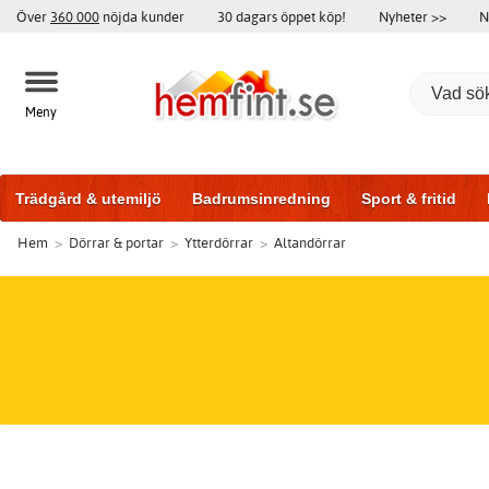
Över
360 000
nöjda kunder
30 dagars öppet köp!
Nyheter >>
N
Meny
Trädgård & utemiljö
Badrumsinredning
Sport & fritid
Hem
>
Dörrar & portar
>
Ytterdörrar
>
Altandörrar
Badrumsmöbler
Träningsutrustning
Garageportar
Bi