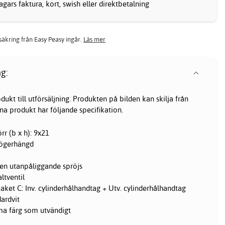
gars faktura, kort, swish eller direktbetalning
rsäkring från Easy Peasy ingår.
Läs mer
g:
dukt till utförsäljning. Produkten på bilden kan skilja från
a produkt har följande specifikation.
r (b x h): 9x21
Högerhängd
gen utanpåliggande spröjs
ltventil
ket C: Inv. cylinderhålhandtag + Utv. cylinderhålhandtag
dardvit
ma färg som utvändigt