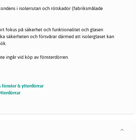
kondens i isolerrutan och rötskador (fabriksmålade
ort fokus på säkerhet och funktionalitet och glasen
öka säkerheten och försvårar därmed att isolerglaset kan
sök.
nte ingår vid köp av fönsterdörren.
fönster & ytterdörrar
ytterdörrar