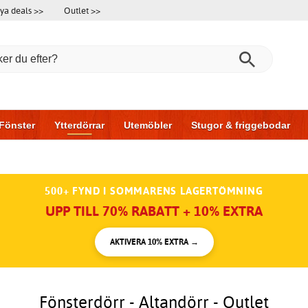
ya deals >>
Outlet >>
Fönster
Ytterdörrar
Utemöbler
Stugor & friggebodar
l & garage
Hus & bygg
Förvaring
Skjutdörrar
500+ FYND I SOMMARENS LAGERTÖMNING
UPP TILL 70% RABATT + 10% EXTRA
AKTIVERA 10% EXTRA →
Fönsterdörr - Altandörr - Outlet