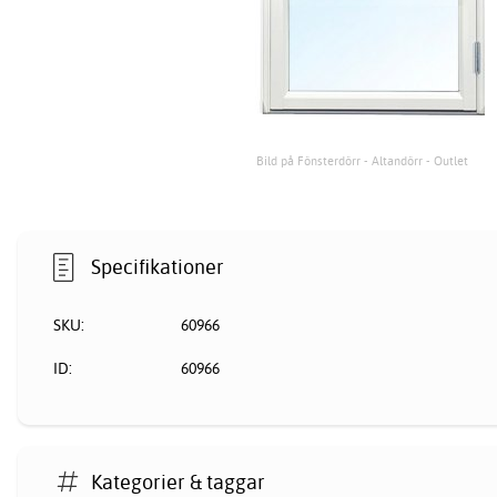
Bild på Fönsterdörr - Altandörr - Outlet
Specifikationer
SKU:
60966
ID:
60966
Kategorier & taggar