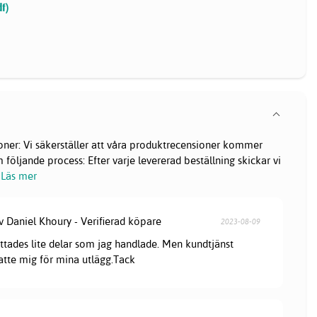
f)
oner: Vi säkerställer att våra produktrecensioner kommer
följande process: Efter varje levererad beställning skickar vi
Läs mer
v Daniel Khoury - Verifierad köpare
2023-08-09
attades lite delar som jag handlade. Men kundtjänst
satte mig för mina utlägg.Tack