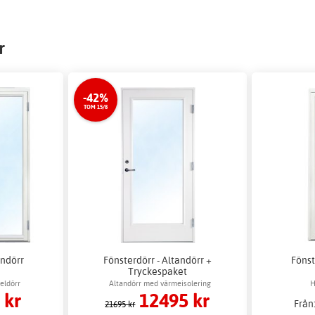
r
-42%
TOM 15/8
andörr
Fönsterdörr - Altandörr +
Fönst
Tryckespaket
eldörr
Altandörr med värmeisolering
H
 kr
12495 kr
Från
21695 kr