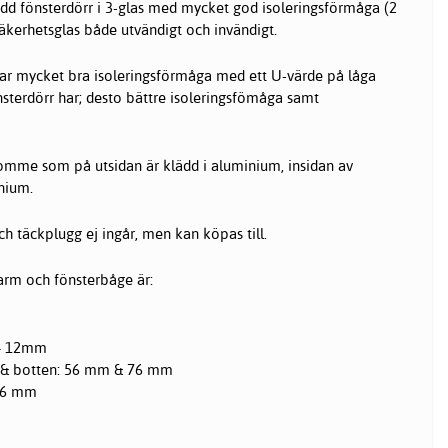
d fönsterdörr i 3-glas med mycket god isoleringsförmåga (2
Säkerhetsglas både utvändigt och invändigt.
har mycket bra isoleringsförmåga med ett U-värde på låga
nsterdörr har; desto bättre isoleringsfömåga samt
tomme som på utsidan är klädd i aluminium, insidan av
inium.
h täckplugg ej ingår, men kan köpas till.
rm och fönsterbåge är:
+ 12mm
 & botten: 56 mm & 76 mm
 76 mm