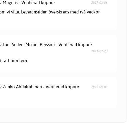
av Magnus - Verifierad köpare
2017-01-06
som vi ville. Leveranstiden överskreds med två veckor
v Lars Anders Mikael Persson - Verifierad köpare
2021-02-23
ätt att montera.
av Zanko Abdulrahman - Verifierad köpare
2015-09-03