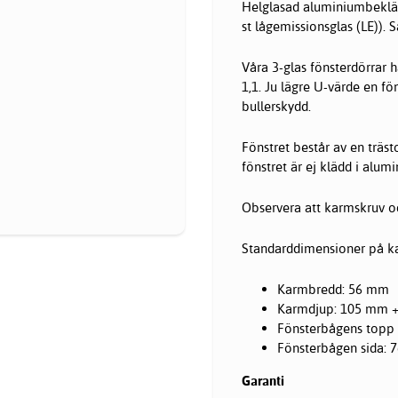
Helglasad aluminiumbekläd
st lågemissionsglas (LE)). 
Våra 3-glas fönsterdörrar 
1,1. Ju lägre U-värde en fö
bullerskydd.
Fönstret består av en träs
fönstret är ej klädd i alum
Observera att karmskruv oc
Standarddimensioner på ka
Karmbredd: 56 mm
Karmdjup: 105 mm 
Fönsterbågens topp
Fönsterbågen sida:
Garanti