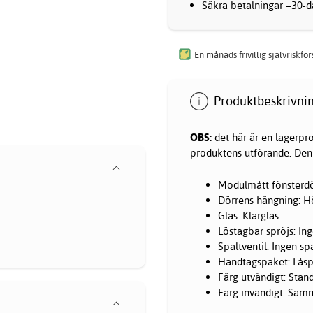
Säkra betalningar –30-da
En månads frivillig självriskfö
Produktbeskrivnin
OBS:
det här är en lagerpro
produktens utförande. Denn
Modulmått fönsterdör
Dörrens hängning: 
Glas: Klarglas
Löstagbar spröjs: In
Spaltventil: Ingen spa
Handtagspaket: Låspa
Färg utvändigt: Stan
Färg invändigt: Sam