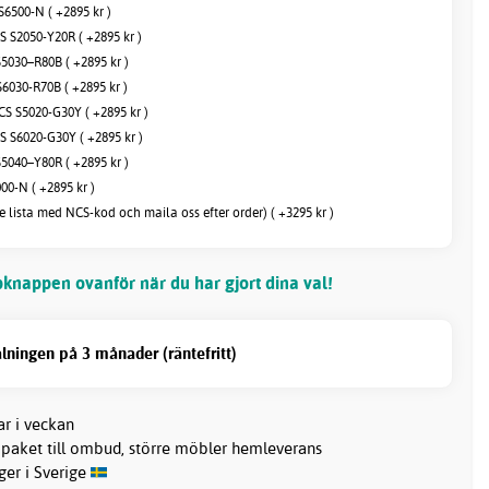
6500-N ( +2895 kr )
 S2050-Y20R ( +2895 kr )
5030–R80B ( +2895 kr )
6030-R70B ( +2895 kr )
 S5020-G30Y ( +2895 kr )
 S6020-G30Y ( +2895 kr )
5040–Y80R ( +2895 kr )
00-N ( +2895 kr )
e lista med NCS-kod och maila oss efter order) ( +3295 kr )
knappen ovanför när du har gjort dina val!
lningen på 3 månader (räntefritt)
ar i veckan
 paket till ombud, större möbler hemleverans
ager i Sverige