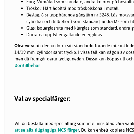
Färg: Vitmålad som standard, andra kulörer på beställn
Tröskel: Hårt ädelträ med tröskelskena i metall
Beslag: 6 st tappbärande gångjärn nr 3248. Lås motsva
cylindrar och tillbehör ) som standard, andra lås som til
Glas: Isolerglasruta med klarglas som standard, andra gl
Dörrarna uppfyller gällande energikrav
Observera
att denna dörr i sitt standardutförande inte inklud
14/19 mm, cylinder samt trycke. I vissa fall kan någon av de
men då framgår detta tydligt nedan. Dessa kan köpas till och
Dörrtillbehör
Val av specialfärger:
Vill du beställa med specialfärg som inte finns blad våra van
att se alla tillgängliga NCS färger
. Du kan enkelt kopiera NCS