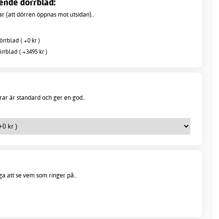
ende dörrblad:
r (att dörren öppnas mot utsidan)..
rrblad ( +0 kr )
rrblad ( +3495 kr )
ar är standard och ger en god..
öga att se vem som ringer på..