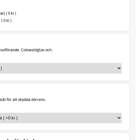
r) ( 0 kr )
( 0 kr )
asutförande. Cotswoldglas och..
plåt för att skydda dörrens..