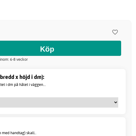
 inom: 6-8 veckor
bredd x höjd i dm):
t i dm på hålet i väggen...
 med handtag) skall..