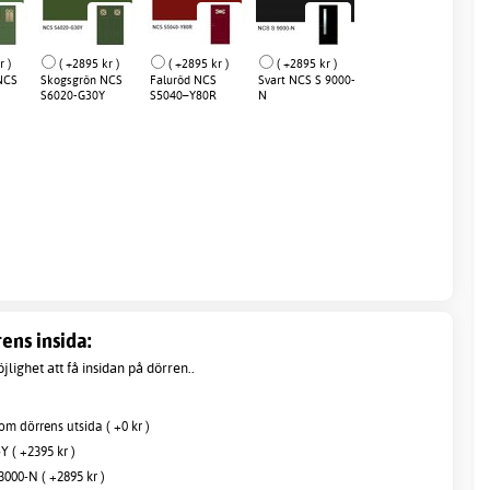
r )
( +2895 kr )
( +2895 kr )
( +2895 kr )
NCS
Skogsgrön NCS
Faluröd NCS
Svart NCS S 9000-
S6020-G30Y
S5040–Y80R
N
ens insida:
jlighet att få insidan på dörren..
m dörrens utsida ( +0 kr )
Y ( +2395 kr )
000-N ( +2895 kr )