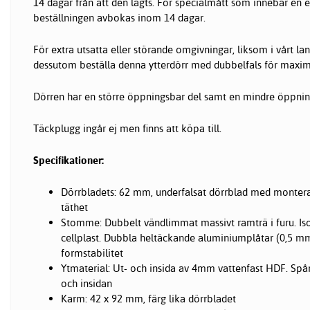
14 dagar från att den lagts. För specialmått som innebär en 
beställningen avbokas inom 14 dagar.
För extra utsatta eller störande omgivningar, liksom i vårt la
dessutom beställa denna ytterdörr med dubbelfals för maxima
Dörren har en större öppningsbar del samt en mindre öppnin
Täckplugg ingår ej men finns att köpa till.
Specifikationer:
Dörrbladets: 62 mm, underfalsat dörrblad med montera
täthet
Stomme: Dubbelt vändlimmat massivt ramträ i furu. Is
cellplast. Dubbla heltäckande aluminiumplåtar (0,5 m
formstabilitet
Ytmaterial: Ut- och insida av 4mm vattenfast HDF. Spå
och insidan
Karm: 42 x 92 mm, färg lika dörrbladet