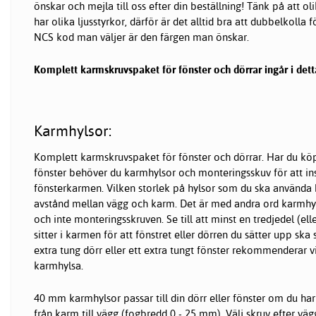
önskar och mejla till oss efter din beställning! Tänk på att 
har olika ljusstyrkor, därför är det alltid bra att dubbelkolla 
NCS kod man väljer är den färgen man önskar.
Komplett karmskruvspaket för fönster och dörrar ingår i dett
Karmhylsor:
Komplett karmskruvspaket för fönster och dörrar. Har du köpt
fönster behöver du karmhylsor och monteringsskuv för att ins
fönsterkarmen. Vilken storlek på hylsor som du ska använda 
avstånd mellan vägg och karm. Det är med andra ord karmhyl
och inte monteringsskruven. Se till att minst en tredjedel (e
sitter i karmen för att fönstret eller dörren du sätter upp ska s
extra tung dörr eller ett extra tungt fönster rekommenderar vi
karmhylsa.
40 mm karmhylsor passar till din dörr eller fönster om du ha
från karm till vägg (fogbredd 0 - 25 mm). Välj skruv efter vä