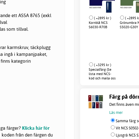
ing
rande ett ASSA 8765 (exkl
( +2895 kr )
( +2895 k
lval
Kornblå NCS
Grönumbra 
S6030-R70B
S5020-G30Y
as som tillval.
erar karmskruv, täckplugg
ssa ingå i kampanjpaket,
 finns kategorin
( +3295 kr )
Specialfärg (Se
lista med NCS-
kod och maila oss
efter order)
Färg på dörr
Det finns även mö
Läs mer
Samma färg so
liga färger?
Klicka här för
Vit NCS S0502-
 koden från den färgen du
Ljusgrå NCS S3