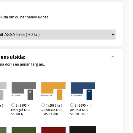
kista om du har behov av det...
ens utsida:
a dörr i en annan färg än..
r )
( +2895 kr )
( +2895 kr )
( +2895 kr )
Mörkgrå NCS
Guldockra NCS
Azurblå NCS
S6500-N
S2050-Y20R
S5030–R80B