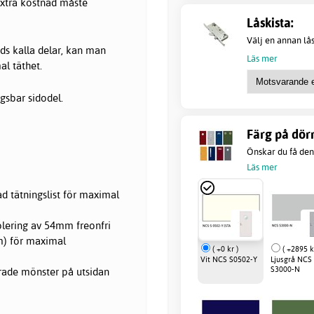
extra kostnad måste
Låskista:
Välj en annan lås
nds kalla delar, kan man
Läs mer
l täthet.
gsbar sidodel.
Färg på dörr
Önskar du få denn
Läs mer
d tätningslist för maximal
olering av 54mm freonfri
m) för maximal
( +0 kr )
( +2895 k
Vit NCS S0502-Y
Ljusgrå NCS
S3000-N
rade mönster på utsidan