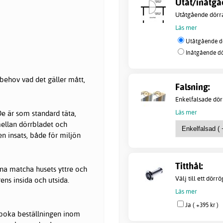
Utåt/inåtgå
Utåtgående dörra
Läs mer
Utåtgående dö
Inåtgående dö
behov vad det gäller mått,
Falsning:
Enkelfalsade dörr
Läs mer
e är som standard täta,
mellan dörrbladet och
en insats, både för miljön
Titthål:
nna matcha husets yttre och
Välj till ett dörr
ens insida och utsida.
Läs mer
Ja ( +395 kr )
avboka beställningen inom