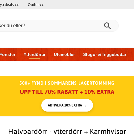
ya deals >>
Outlet >>
Fönster
Ytterdörrar
Utemöbler
Stugor & friggebodar
l & garage
Hus & bygg
Förvaring
Skjutdörrar
500+ FYND I SOMMARENS LAGERTÖMNING
UPP TILL 70% RABATT + 10% EXTRA
AKTIVERA 10% EXTRA →
Halvpardörr - ytterdörr + Karmhylsor