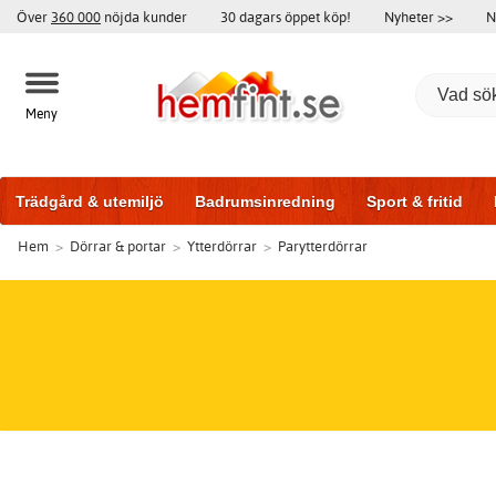
Över
360 000
nöjda kunder
30 dagars öppet köp!
Nyheter >>
N
Meny
Trädgård & utemiljö
Badrumsinredning
Sport & fritid
Hem
>
Dörrar & portar
>
Ytterdörrar
>
Parytterdörrar
Badrumsmöbler
Träningsutrustning
Garageportar
Bi