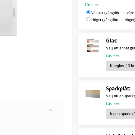
Läs mer
Vänster (gångdörr till vänste
Höger (gångdörr till höger) 
Glas:
Välj ett annat gl
Läs mer
Sparkplåt:
Välj till en spark
Läs mer