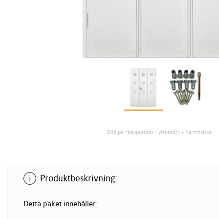
Bild på Halvpardörr - ytterdörr + Karmhylsor
Produktbeskrivning:
Detta paket innehåller: