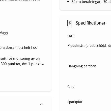
Säkra betalningar –30-da
Specifikationer
gvägg)
SKU:
Modulmått (bredd x höjd i d
a dörrar i ett helt hus
sett för montering av en
r 300 punkter, dvs 1 punkt =
Hängning pardörr:
Glas:
Sparkplåt: