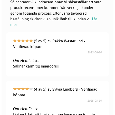
Så hanterar vi kundrecensioner: Vi säkerställer att våra
produktrecensioner kommer från verkliga kunder
genom följande process: Efter varje levererad
beställning skickar vi en unik länk till kunden v
...
Läs
mer
(5 av 5) av Pekka Westerlund -
Verifierad köpare
2025-08-10
Om Hemfint.se:
Saknar karm till innerdörr!!!
(4 av 5) av Sylvia Lindberg - Verifierad
köpare
2025-08-10
Om Hemfint.se:
Det gick lätt att beställa, men leveransen tog lite