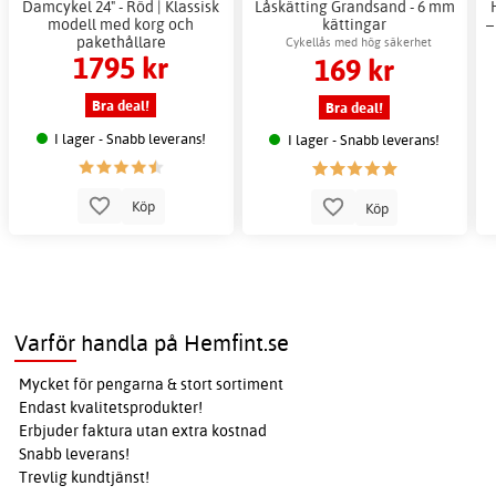
Damcykel 24" - Röd | Klassisk
Låskätting Grandsand - 6 mm
modell med korg och
kättingar
–
pakethållare
Cykellås med hög säkerhet
1795 kr
169 kr
Bra deal!
Bra deal!
I lager - Snabb leverans!
I lager - Snabb leverans!
Köp
Köp
Varför handla på Hemfint.se
Mycket för pengarna & stort sortiment
Endast kvalitetsprodukter!
Erbjuder faktura utan extra kostnad
Snabb leverans!
Trevlig kundtjänst!