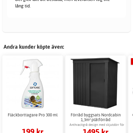
lång tid.
Andra kunder köpte även:
Fläckborttagare Pro 300 ml
Förråd byggsats Nordcabin
1,3m² plåtförråd
utomhusförvaring
Anthracitgrå design med skjutdörr för
199 kr
1495 kr
enkel åtkomst