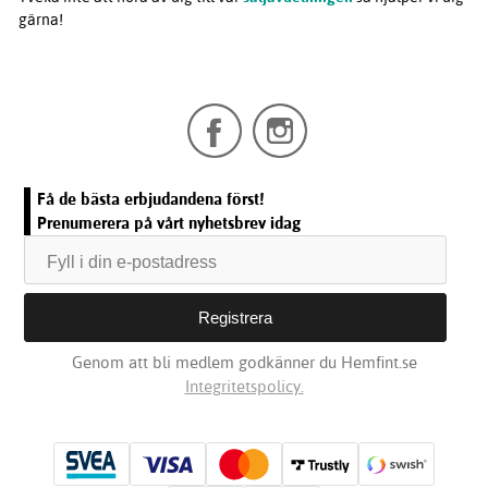
gärna!
Få de bästa erbjudandena först!
Prenumerera på vårt nyhetsbrev idag
Genom att bli medlem godkänner du Hemfint.se
Integritetspolicy.