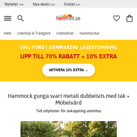
Nyheter >>
Nya deals >>
Outlet >>
Hem
>
Utemiljö & Trädgård
>
Utemöbler
>
Hammockar
500+ FYND I SOMMARENS LAGERTÖMNING
UPP TILL 70% RABATT + 10% EXTRA
AKTIVERA 10% EXTRA →
Hammock gunga svart metall dubbelsits med tak +
Möbelvård
Två sittplatser för avkoppling utomhus