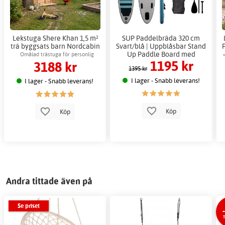
Lekstuga Shere Khan 1,5 m²
SUP Paddelbräda 320 cm
trä byggsats barn Nordcabin
Svart/blå | Uppblåsbar Stand
Up Paddle Board med
Omålad trästuga för personlig
1195 kr
3188 kr
tillbehör
anpassning
1395 kr
I lager - Snabb leverans!
I lager - Snabb leverans!
Köp
Köp
Andra tittade även på
Se priset