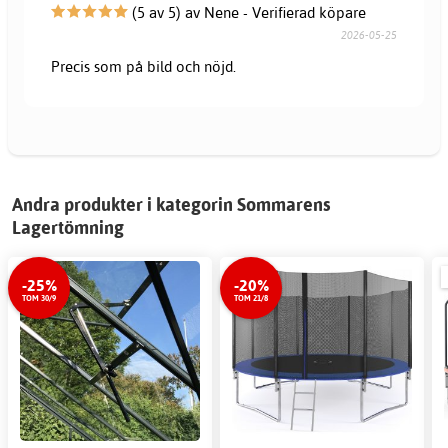
(5 av 5) av Nene - Verifierad köpare
2026-05-25
Precis som på bild och nöjd.
Andra produkter i kategorin Sommarens
Lagertömning
-25%
-20%
TOM 30/9
TOM 21/8