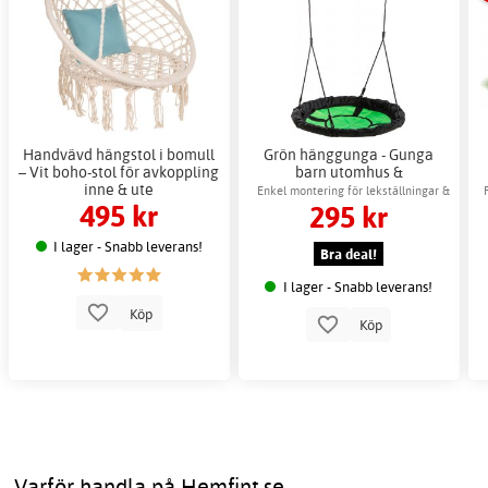
Handvävd hängstol i bomull
Grön hänggunga - Gunga
– Vit boho-stol för avkoppling
barn utomhus &
inne & ute
trädgårdsgunga
Enkel montering för lekställningar &
495 kr
295 kr
trädgård
I lager - Snabb leverans!
Bra deal!
I lager - Snabb leverans!
Köp
Köp
Varför handla på Hemfint.se