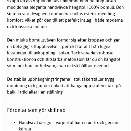
Skapa en avkopplande oas i hemmet eller på uteplatsen
med denna eleganta handvävda hängstol i 100% bomull. Den
stilrena vita designen kombinerar tidlös estetik med hög
komfort, vilket gör den till ett perfekt inslag i både moderna
och klassiska miljöer.
Den mjuka bomullsväven formar sig efter kroppen och ger
en behaglig sittupplevelse – perfekt för allt från lugna
lässtunder till avkoppling i solen. Tack vare den robusta
konstruktionen och slitstarka materialen får du en hängstol
som inte bara är bekväm, utan också hållbar över tid.
De stabila upphängningsringarna i stål säkerställer trygg
montering och gör det enkelt att hänga upp stolen i tak, på
balk, i träd eller i en ställning.
Fördelar som gör skillnad
Handvävd design – varje stol har en unik och genuin
känsla