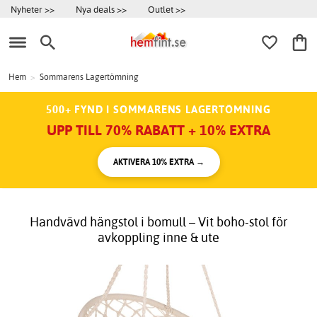
Nyheter >>
Nya deals >>
Outlet >>
Hem
>
Sommarens Lagertömning
500+ FYND I SOMMARENS LAGERTÖMNING
UPP TILL 70% RABATT + 10% EXTRA
AKTIVERA 10% EXTRA →
Handvävd hängstol i bomull – Vit boho-stol för
avkoppling inne & ute