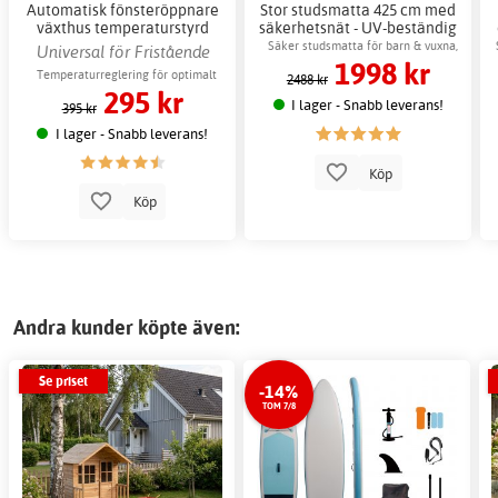
Automatisk fönsteröppnare
Stor studsmatta 425 cm med
växthus temperaturstyrd
säkerhetsnät - UV-beständig
ventilation
Säker studsmatta för barn & vuxna,
Universal för Fristående
1998 kr
maxvikt 150 kg
växthus
Temperaturreglering för optimalt
2488 kr
295 kr
växtklimat
I lager - Snabb leverans!
395 kr
I lager - Snabb leverans!
Köp
Köp
Andra kunder köpte även:
Se priset
-14%
TOM 7/8