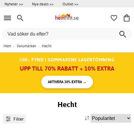
Nyheter >>
Nya deals >>
Outlet >>
Hem
>
Varumärken
>
Hecht
500+ FYND I SOMMARENS LAGERTÖMNING
UPP TILL 70% RABATT + 10% EXTRA
AKTIVERA 10% EXTRA →
Hecht
Filter