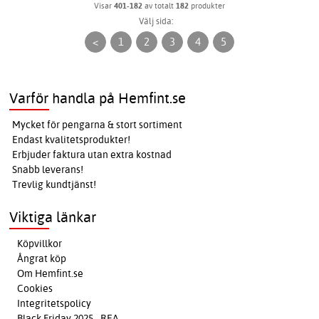
Visar
401-182
av totalt
182
produkter
Välj sida:
<
1
2
3
4
5
Varför handla på Hemfint.se
Mycket för pengarna & stort sortiment
Endast kvalitetsprodukter!
Erbjuder faktura utan extra kostnad
Snabb leverans!
Trevlig kundtjänst!
Viktiga länkar
Köpvillkor
Ångrat köp
Om Hemfint.se
Cookies
Integritetspolicy
Black Friday 2025 - REA