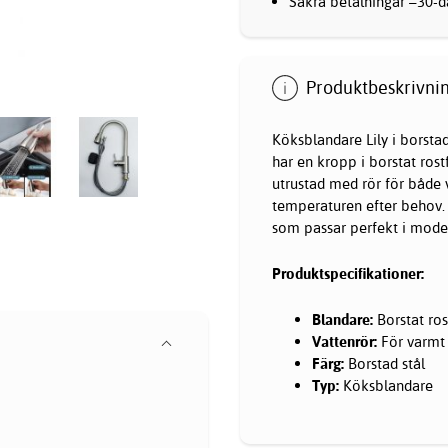
Säkra betalningar –30-da
Produktbeskrivnin
Köksblandare Lily i borstad
har en kropp i borstat rost
utrustad med rör för både v
temperaturen efter behov. D
som passar perfekt i mode
Produktspecifikationer:
Blandare:
Borstat rost
Vattenrör:
För varmt 
Färg:
Borstad stål
Typ:
Köksblandare