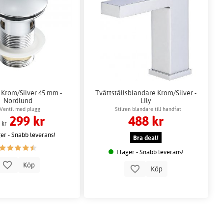
l Krom/Silver 45 mm -
Tvättställsblandare Krom/Silver -
Nordlund
Lily
Ventil med plugg
Stilren blandare till handfat
299 kr
488 kr
 kr
ger - Snabb leverans!
Bra deal!
I lager - Snabb leverans!
Köp
Köp