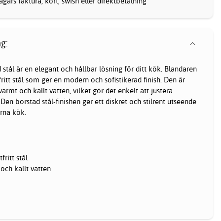
gars faktura, kort, swish eller direktbetalning
g:
 stål är en elegant och hållbar lösning för ditt kök. Blandaren
fritt stål som ger en modern och sofistikerad finish. Den är
armt och kallt vatten, vilket gör det enkelt att justera
en borstad stål-finishen ger ett diskret och stilrent utseende
rna kök.
fritt stål
och kallt vatten