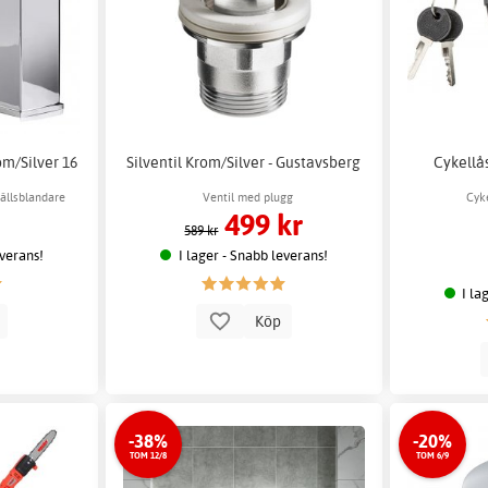
om/Silver 16
Silventil Krom/Silver - Gustavsberg
Cykellås
tällsblandare
Ventil med plugg
Cyk
499 kr
umsinredning
589 kr
everans!
I lager - Snabb leverans!
I la
p
Köp
-38%
-20%
TOM 12/8
TOM 6/9