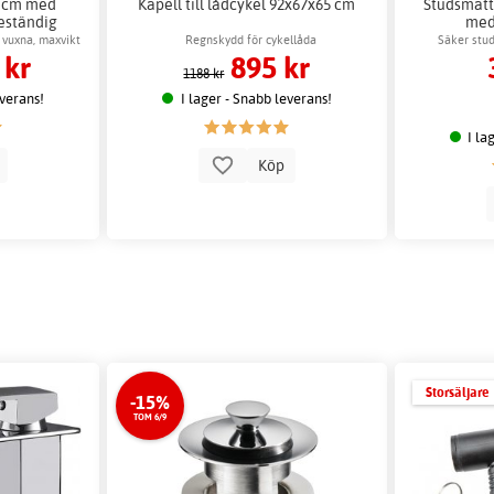
5 cm med
Kapell till lådcykel 92x67x65 cm
Studsmatt
eständig
med
 vuxna, maxvikt
Regnskydd för cykellåda
Säker stu
 kr
895 kr
1188 kr
everans!
I lager - Snabb leverans!
I la
p
Köp
Storsäljare
-15%
TOM 6/9