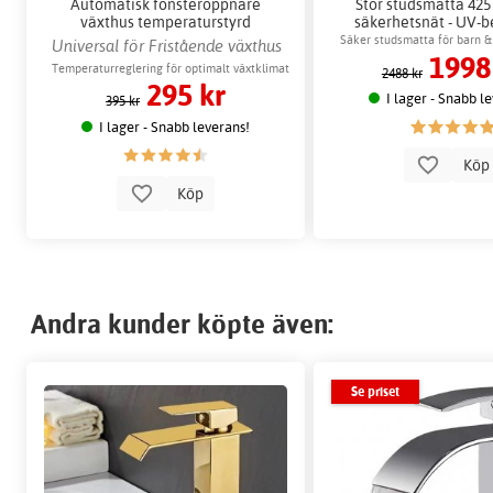
Automatisk fönsteröppnare
Stor studsmatta 42
växthus temperaturstyrd
säkerhetsnät - UV-b
ventilation
Säker studsmatta för barn &
Universal för Fristående växthus
1998
150 kg
Temperaturreglering för optimalt växtklimat
2488 kr
295 kr
I lager - Snabb l
395 kr
I lager - Snabb leverans!
Kö
Köp
Andra kunder köpte även:
Se priset