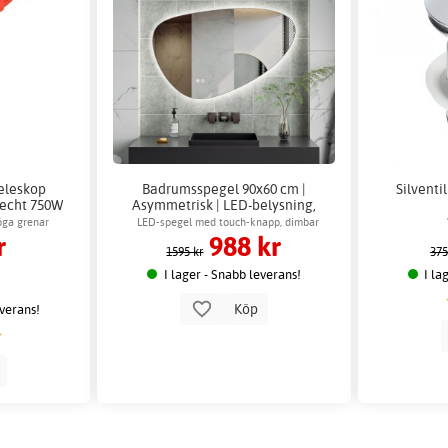
teleskop
Badrumsspegel 90x60 cm |
Silventi
Hecht 750W
Asymmetrisk | LED-belysning,
dimbar & Anti-fog | Tivoli
öga grenar
LED-spegel med touch-knapp, dimbar
r
988 kr
ljusstyrka & 3 ljuslägen
1595 kr
375
I lager - Snabb leverans!
I la
Köp
everans!
p