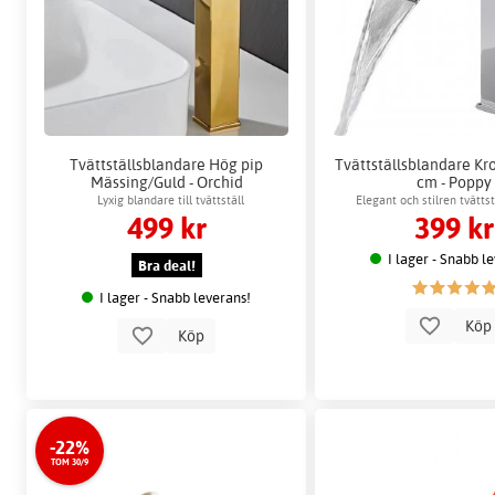
Tvättställsblandare Hög pip
Tvättställsblandare Kr
Mässing/Guld - Orchid
cm - Poppy
Lyxig blandare till tvättställ
Elegant och stilren tvätts
499 kr
399 kr
lämplig för modern badr
I lager - Snabb l
Bra deal!
I lager - Snabb leverans!
Kö
Köp
-22%
TOM 30/9