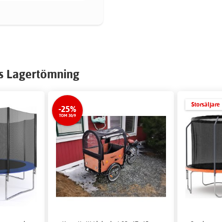
s Lagertömning
Storsäljare
-25%
TOM 30/9