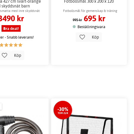
a 427 cm svart-orange
Fotbollsmål 300 x 200 x 120
 skyddsnät barn
dsmatta med inre skyddsnät
Fotbollsmål för gemenskap & träning
3490 kr
695 kr
995 kr
Beställningsvara
Bra deal!
Köp
ger - Snabb leverans!
Köp
-30%
TOM 21/8