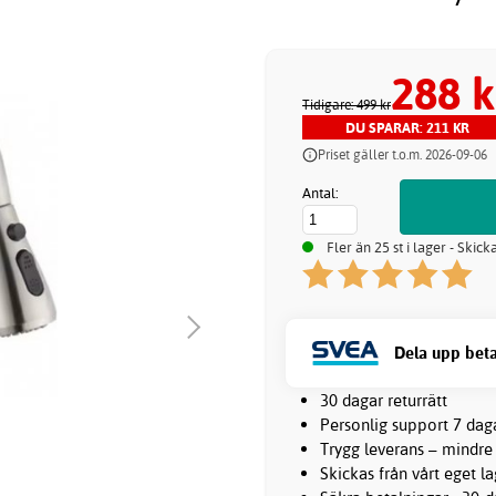
288 k
Tidigare: 499 kr
DU SPARAR: 211 KR
Priset gäller t.o.m. 2026-09-06
Antal:
Fler än 25 st i lager - Skic
Dela upp beta
30 dagar returrätt
Personlig support 7 dag
Trygg leverans – mindre
Skickas från vårt eget l