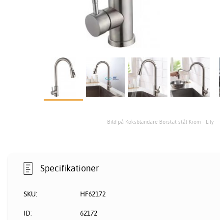
Bild på Köksblandare Borstat stål Krom - Lily
Specifikationer
SKU:
HF62172
ID:
62172