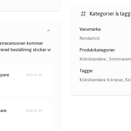
Kategorier & tagg
Varumärke:
Nordamist
oduktrecensioner kommer
erad beställning skickar vi
Produktkategorier:
Köksblandare
,
Sommarens
Taggar:
öpare
2025-01-30
Köksblandare & kranar
,
Kö
pare
2026-01-09