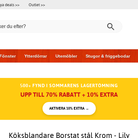
ya deals >>
Outlet >>
Fönster
Ytterdörrar
Utemöbler
Stugor & friggebodar
l & garage
Hus & bygg
Förvaring
Skjutdörrar
500+ FYND I SOMMARENS LAGERTÖMNING
UPP TILL 70% RABATT + 10% EXTRA
AKTIVERA 10% EXTRA →
Köksblandare Borstat stål Krom - Lily