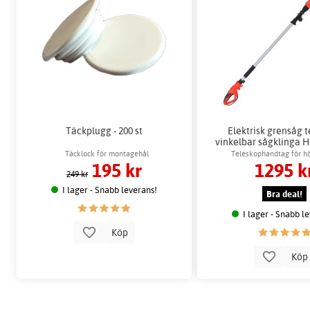
Täckplugg - 200 st
Elektrisk grensåg 
vinkelbar sågklinga 
Täcklock för montagehål
Teleskophandtag för h
195 kr
1295 k
249 kr
I lager - Snabb leverans!
Bra deal!
I lager - Snabb l
Köp
Kö