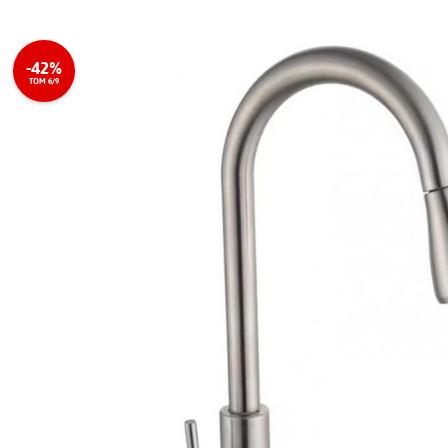
-42%
TOM 6/9