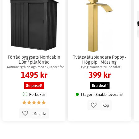
Förråd byggsats Nordcabin
Tvättställsblandare Poppy -
1,3m² plåtförråd
Hög pip | Mässing
utomhusförvaring
Anthracitgrå design med skjutdörr för
Lyxig blandare till handfat
1495 kr
399 kr
enkel åtkomst
Se priset!
Bra deal!
Förbokas
I lager - Snabb leverans!
Köp
Se alla