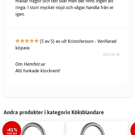
mailar frågor och fått svar men det finns ingen att
ringa. I stort mycket nöjd och vågar handla från er
igen.
(5 av 5) av ulf Kristofersson - Verifierad
köpare
2025-08-08
Om Hemfint.se:
Allt funkade klockrent!
Andra produkter i kategorin Köksblandare
-41%
TOM 30/9