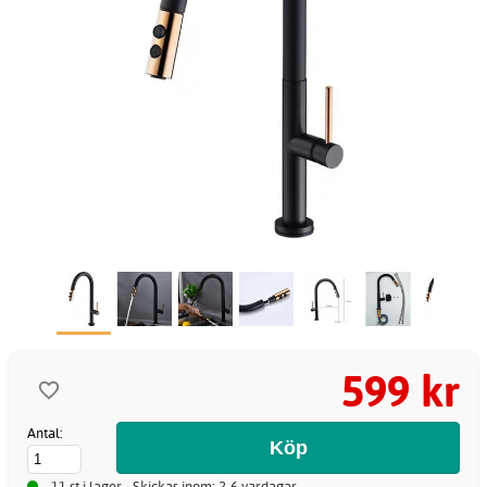
599 kr
Antal:
11 st i lager - Skickas inom: 2-6 vardagar