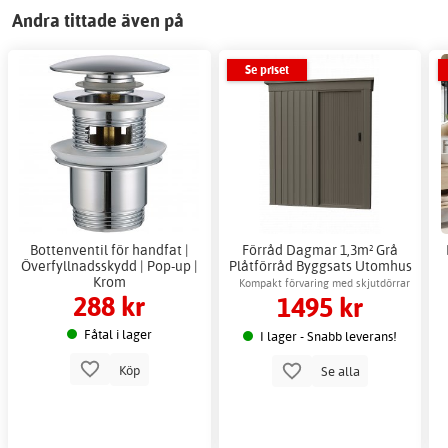
Andra tittade även på
Se priset
Bottenventil för handfat |
Förråd Dagmar 1,3m² Grå
Överfyllnadsskydd | Pop-up |
Plåtförråd Byggsats Utomhus
Krom
Kompakt förvaring med skjutdörrar
288 kr
1495 kr
Fåtal i lager
I lager - Snabb leverans!
Köp
Se alla