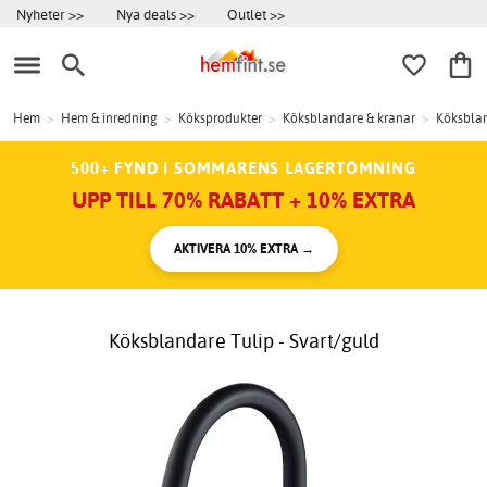
Nyheter >>
Nya deals >>
Outlet >>
Hem
>
Hem & inredning
>
Köksprodukter
>
Köksblandare & kranar
>
Köksbla
500+ FYND I SOMMARENS LAGERTÖMNING
UPP TILL 70% RABATT + 10% EXTRA
AKTIVERA 10% EXTRA →
Köksblandare Tulip - Svart/guld