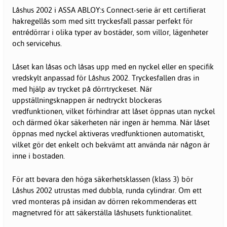
Låshus 2002 i ASSA ABLOY:s Connect-serie är ett certifierat
hakregellås som med sitt tryckesfall passar perfekt för
entrédörrar i olika typer av bostäder, som villor, lägenheter
och servicehus.
Låset kan låsas och låsas upp med en nyckel eller en specifik
vredskylt anpassad för Låshus 2002. Tryckesfallen dras in
med hjälp av trycket på dörrtryckeset. När
uppställningsknappen är nedtryckt blockeras
vredfunktionen, vilket förhindrar att låset öppnas utan nyckel
och därmed ökar säkerheten när ingen är hemma. När låset
öppnas med nyckel aktiveras vredfunktionen automatiskt,
vilket gör det enkelt och bekvämt att använda när någon är
inne i bostaden.
För att bevara den höga säkerhetsklassen (klass 3) bör
Låshus 2002 utrustas med dubbla, runda cylindrar. Om ett
vred monteras på insidan av dörren rekommenderas ett
magnetvred för att säkerställa låshusets funktionalitet.