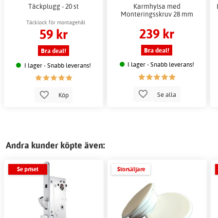
Täckplugg - 20 st
Karmhylsa med
Monteringsskruv 28 mm
Täcklock för montagehål
239 kr
59 kr
Bra deal!
Bra deal!
I lager - Snabb leverans!
I lager - Snabb leverans!
Se alla
Köp
Andra kunder köpte även:
Se priset
Storsäljare