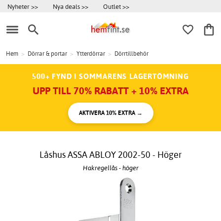
Nyheter >>
Nya deals >>
Outlet >>
Hem
>
Dörrar & portar
>
Ytterdörrar
>
Dörrtillbehör
500+ FYND I SOMMARENS LAGERTÖMNING
UPP TILL 70% RABATT + 10% EXTRA
AKTIVERA 10% EXTRA →
Låshus ASSA ABLOY 2002-50 - Höger
Hakregellås - höger