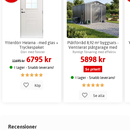
Ytterdörr Helena - med glas +
Plåtförråd 8,92 m² byggsats -
Tryckespaket
Ventilerat plåtgarage med
skjutdörrar
Dörr med fönster
Rymligt förvaring med effektiv
6795 kr
5898 kr
luftcirkulation
11695 kr
I lager - Snabb leverans!
Se priset!
I lager - Snabb leverans!
Köp
Se alla
Recensioner