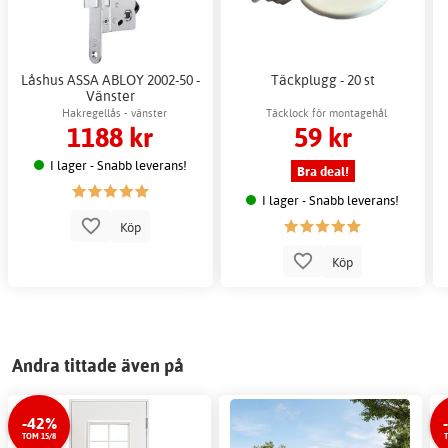
Låshus ASSA ABLOY 2002-50 -
Täckplugg - 20 st
Vänster
Hakregellås - vänster
Täcklock för montagehål
1188 kr
59 kr
I lager - Snabb leverans!
Bra deal!
I lager - Snabb leverans!
Köp
Köp
Andra tittade även på
-42%
TOM 15/8