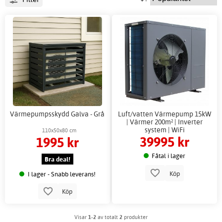
Värmepumpsskydd Galva - Grå
Luft/vatten Värmepump 15kW
| Värmer 200m² | Inverter
system | WiFi
110x50x80 cm
39995 kr
1995 kr
Fåtal i lager
Bra deal!
Köp
I lager - Snabb leverans!
Köp
Visar
1-2
av totalt
2
produkter