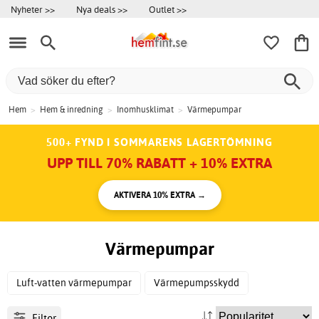
Nyheter >>
Nya deals >>
Outlet >>
Hem
>
Hem & inredning
>
Inomhusklimat
>
Värmepumpar
500+ FYND I SOMMARENS LAGERTÖMNING
UPP TILL 70% RABATT + 10% EXTRA
AKTIVERA 10% EXTRA →
Värmepumpar
Luft-vatten värmepumpar
Värmepumpsskydd
Filter