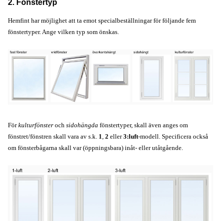
2. Fönstertyp
Hemfint har möjlighet att ta emot specialbeställningar för följande fem
fönstertyper. Ange vilken typ som önskas.
För
kulturfönster
och
sidohängda
fönstertyper, skall även anges om
fönstret/fönstren skall vara av s.k.
1
,
2
eller
3:luft
-modell. Specificera också
om fönsterbågarna skall var (öppningsbara) inåt- eller utåtgående.