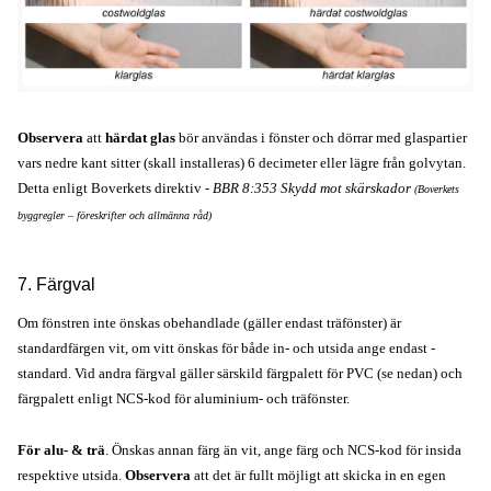
Observera
att
härdat glas
bör användas i fönster och dörrar med glaspartier
vars nedre kant sitter (skall installeras) 6 decimeter eller lägre från golvytan.
Detta enligt Boverkets direktiv -
BBR 8:353 Skydd mot skärskador
(Boverkets
byggregler – föreskrifter och allmänna råd)
7. Färgval
Om fönstren inte önskas obehandlade (gäller endast träfönster) är
standardfärgen vit, om vitt önskas för både in- och utsida ange endast -
standard. Vid andra färgval gäller särskild färgpalett för PVC (se nedan) och
färgpalett enligt NCS-kod för aluminium- och träfönster.
För alu- & trä
. Önskas annan färg än vit, ange färg och NCS-kod för insida
respektive utsida.
Observera
att det är fullt möjligt att skicka in en egen