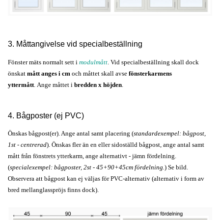
3. Måttangivelse vid specialbeställning
Fönster mäts normalt sett i
modulmått
. Vid specialbeställning skall dock
önskat
mått anges i cm
och måttet skall avse
fönsterkarmens
yttermått
. Ange måttet i
bredden x höjden
.
4. Bågposter (ej PVC)
Önskas bågpost(er). Ange antal samt placering (
standardexempel: bågpost,
1st - centrerad
). Önskas fler än en eller sidoställd bågpost, ange antal samt
mått från fönstrets ytterkarm, ange alternativt - jämn fördelning.
(
specialexempel: bågposter, 2st - 45+90+45cm fördelning.
) Se bild.
Observera att bågpost kan ej väljas för PVC-alternativ (alternativ i form av
bred mellanglasspröjs finns dock).