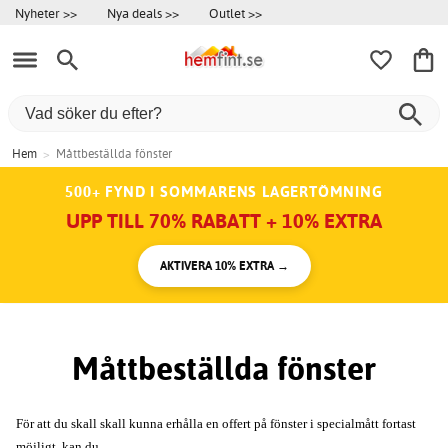
Nyheter >>
Nya deals >>
Outlet >>
Hem
>
Måttbeställda fönster
500+ FYND I SOMMARENS LAGERTÖMNING
UPP TILL 70% RABATT + 10% EXTRA
AKTIVERA 10% EXTRA →
Måttbeställda fönster
För att du skall skall kunna erhålla en offert på fönster i specialmått fortast
möjligt, kan du