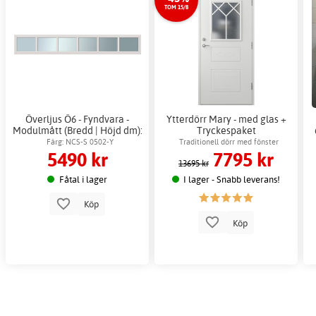
TOM 15/8
Överljus Ö6 - Fyndvara -
Ytterdörr Mary - med glas +
Modulmått (Bredd | Höjd dm):
Tryckespaket
14x2
Färg: NCS-S 0502-Y
Traditionell dörr med fönster
5490 kr
7795 kr
13695 kr
Fåtal i lager
I lager - Snabb leverans!
Köp
Köp