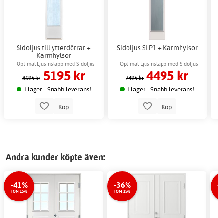
Sidoljus till ytterdörrar +
Sidoljus SLP1 + Karmhylsor
Karmhylsor
Optimal Ljusinsläpp med Sidoljus
Optimal Ljusinsläpp med Sidoljus
5195 kr
4495 kr
8695 kr
7495 kr
I lager - Snabb leverans!
I lager - Snabb leverans!
Köp
Köp
Andra kunder köpte även:
-41%
-36%
TOM 15/8
TOM 15/8