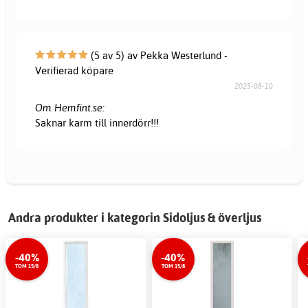
(5 av 5) av Pekka Westerlund -
Verifierad köpare
2025-08-10
Om Hemfint.se:
Saknar karm till innerdörr!!!
Andra produkter i kategorin Sidoljus & överljus
-40%
-40%
TOM 15/8
TOM 15/8