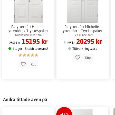
Parytterdörr Helena -
Parytterdörr Michelle -
ytterdörr + Tryckespaket
ytterdörr + Tryckespaket
Dubbeldörr med spröjs
Vit dubbeldörr
15195 kr
20295 kr
25695 kr
31695 kr
I lager - Snabb leverans!
Tillverkningsvara
Köp
Köp
Andra tittade även på
-43%