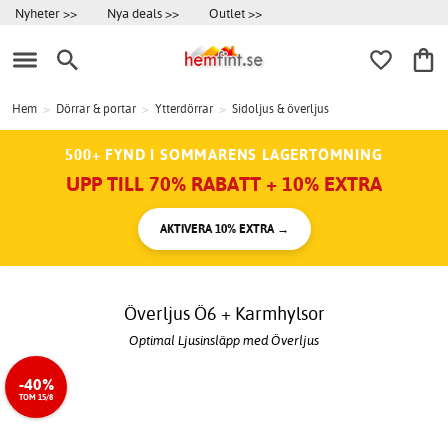
Nyheter >>
Nya deals >>
Outlet >>
Hem
>
Dörrar & portar
>
Ytterdörrar
>
Sidoljus & överljus
500+ FYND I SOMMARENS LAGERTÖMNING
UPP TILL 70% RABATT + 10% EXTRA
AKTIVERA 10% EXTRA →
Överljus Ö6 + Karmhylsor
Optimal Ljusinsläpp med Överljus
-40%
TOM 15/8