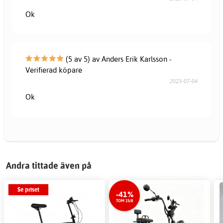
Ok
(5 av 5) av Anders Erik Karlsson -
Verifierad köpare
2023-07-04
Ok
Andra tittade även på
Se priset
-41%
TOM 15/8