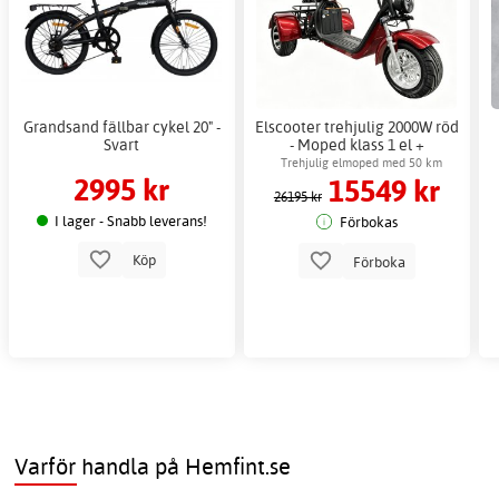
Grandsand fällbar cykel 20" -
Elscooter trehjulig 2000W röd
Svart
- Moped klass 1 el +
Låskätting
Trehjulig elmoped med 50 km
2995 kr
15549 kr
räckvidd
26195 kr
I lager - Snabb leverans!
Förbokas
Köp
Förboka
Varför handla på Hemfint.se