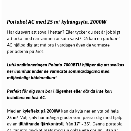
Portabel AC med 25 m² kylningsyta, 2000W
Har du svårt att sova i hettan? Eller tycker du det är jobbigt
att orka med när värmen är som värst? Då kan en
portabel
AC
hjälpa dig att må bra i vardagen även de varmaste
perioderna på året.
Luftkonditioneringen Polario 7000BTU hjälper dig att svalkas
ner inomhus under de varmaste sommardagarna med
miljövänligt köldmedium!
Perfekt för dig som bor i lägenhet eller där du inte kan
installera en fast AC.
Med en
kyleffekt på 2000W
kan du kyla ner en yta på hela
25 m²
. Välj själv hur många grader som passar dig
med hjälp
av en
tillhörande fjärrkontroll
, från
17° - 35°
. Denna portabla
AC tar inte mycket plats med sin enkla vita design, utan är