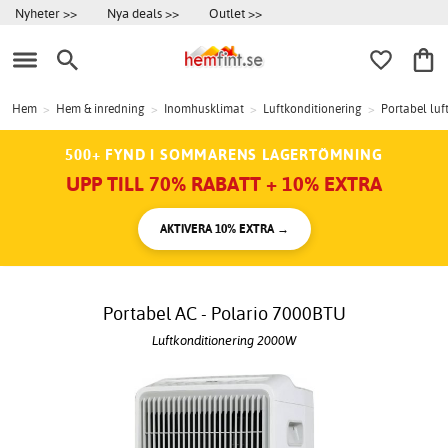
Nyheter >>
Nya deals >>
Outlet >>
Hem
>
Hem & inredning
>
Inomhusklimat
>
Luftkonditionering
>
Portabel luf
500+ FYND I SOMMARENS LAGERTÖMNING
UPP TILL 70% RABATT + 10% EXTRA
AKTIVERA 10% EXTRA →
Portabel AC - Polario 7000BTU
Luftkonditionering 2000W