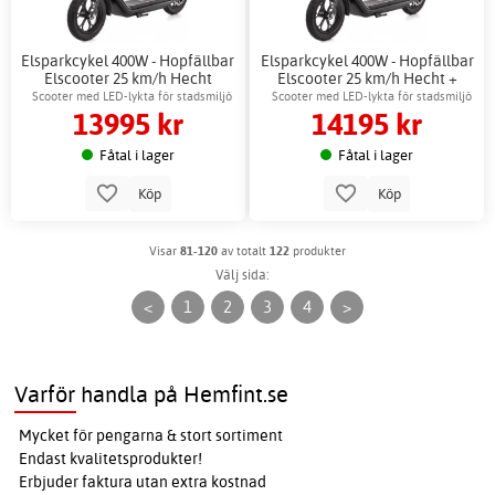
Elsparkcykel 400W - Hopfällbar
Elsparkcykel 400W - Hopfällbar
Elscooter 25 km/h Hecht
Elscooter 25 km/h Hecht +
Låskätting
Scooter med LED-lykta för stadsmiljö
Scooter med LED-lykta för stadsmiljö
13995 kr
14195 kr
Fåtal i lager
Fåtal i lager
Köp
Köp
Visar
81-120
av totalt
122
produkter
Välj sida:
<
1
2
3
4
>
Varför handla på Hemfint.se
Mycket för pengarna & stort sortiment
Endast kvalitetsprodukter!
Erbjuder faktura utan extra kostnad