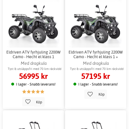
Eldriven ATV fyrhjuling 2200W
Eldriven ATV fyrhjuling 2200W
Camo - Hecht el klass 1
Camo - Hecht el klass 1 +
Låskätting
Med dragkula
Med dragkula
Tyst & utsläppsfri med 70 km räckvidd
Tyst & utsläppsfri med 70 km räckvidd
56995 kr
57195 kr
I lager - Snabb leverans!
I lager - Snabb leverans!
Köp
Köp