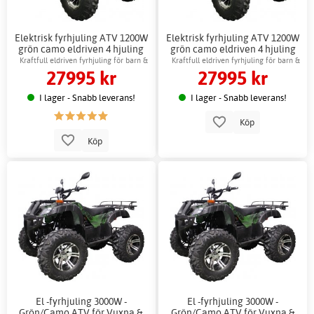
Elektrisk fyrhjuling ATV 1200W
Elektrisk fyrhjuling ATV 1200W
grön camo eldriven 4 hjuling
grön camo eldriven 4 hjuling
barn
barn + Reflexsele
Kraftfull eldriven fyrhjuling för barn &
Kraftfull eldriven fyrhjuling för barn &
27995 kr
27995 kr
hobby
hobby
I lager - Snabb leverans!
I lager - Snabb leverans!
Köp
Köp
El -fyrhjuling 3000W -
El -fyrhjuling 3000W -
Grön/Camo ATV för Vuxna &
Grön/Camo ATV för Vuxna &