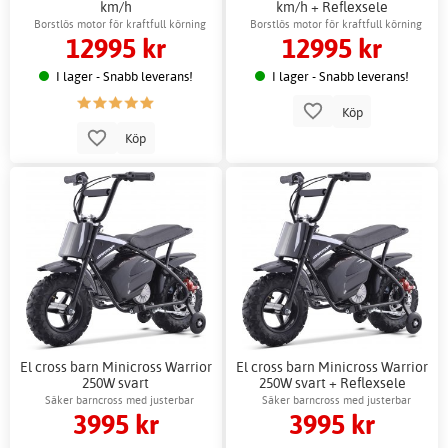
km/h
km/h + Reflexsele
Borstlös motor för kraftfull körning
Borstlös motor för kraftfull körning
12995 kr
12995 kr
I lager - Snabb leverans!
I lager - Snabb leverans!
Köp
Köp
El cross barn Minicross Warrior
El cross barn Minicross Warrior
250W svart
250W svart + Reflexsele
Säker barncross med justerbar
Säker barncross med justerbar
3995 kr
3995 kr
hastighet
hastighet