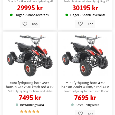
Låskätting
Snabb & säker eldriven fyrhjuling 42
Snabb & säker eldriven fyrhjuling 42
29995 kr
30195 kr
km/h
km/h
I lager - Snabb leverans!
I lager - Snabb leverans!
Köp
Köp
Mini fyrhjuling barn 49cc
Mini fyrhjuling barn 49cc
bensin 2-takt 40 km/h röd ATV
bensin 2-takt 40 km/h röd ATV
+ Låskätting
Säker fyrhjuling för barn med låsbar
Säker fyrhjuling för barn med låsbar
7495 kr
7695 kr
hastighet
hastighet
Beställningsvara
Beställningsvara
Köp