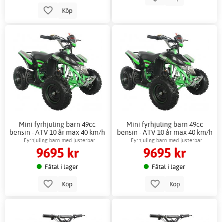
Köp
Mini fyrhjuling barn 49cc
Mini fyrhjuling barn 49cc
bensin - ATV 10 år max 40 km/h
bensin - ATV 10 år max 40 km/h
+ Reflexsele
Fyrhjuling barn med justerbar
Fyrhjuling barn med justerbar
9695 kr
9695 kr
maxhastighet
maxhastighet
Fåtal i lager
Fåtal i lager
Köp
Köp