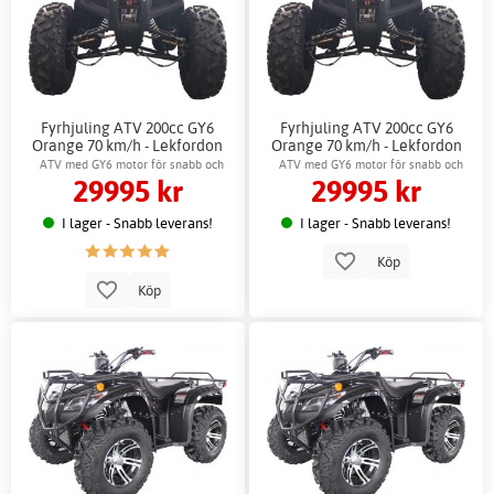
Fyrhjuling ATV 200cc GY6
Fyrhjuling ATV 200cc GY6
Orange 70 km/h - Lekfordon
Orange 70 km/h - Lekfordon
Utelek
Utelek + Reflexsele
ATV med GY6 motor för snabb och
ATV med GY6 motor för snabb och
29995 kr
29995 kr
smidig körning
smidig körning
I lager - Snabb leverans!
I lager - Snabb leverans!
Köp
Köp