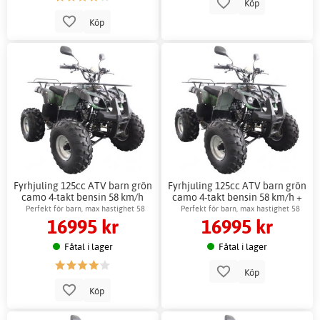
Köp
Köp
Fyrhjuling 125cc ATV barn grön
Fyrhjuling 125cc ATV barn grön
camo 4-takt bensin 58 km/h
camo 4-takt bensin 58 km/h +
Reflexsele
Perfekt för barn, max hastighet 58
Perfekt för barn, max hastighet 58
16995 kr
16995 kr
km/h
km/h
Fåtal i lager
Fåtal i lager
Köp
Köp