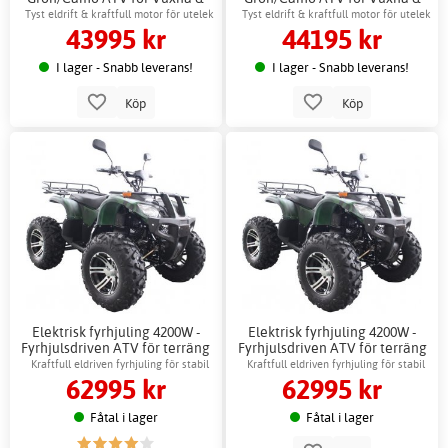
Barn
Barn + Låskätting
Tyst eldrift & kraftfull motor för utelek
Tyst eldrift & kraftfull motor för utelek
43995 kr
44195 kr
I lager - Snabb leverans!
I lager - Snabb leverans!
Köp
Köp
Elektrisk fyrhjuling 4200W -
Elektrisk fyrhjuling 4200W -
Fyrhjulsdriven ATV för terräng
Fyrhjulsdriven ATV för terräng
+ Reflexsele
Kraftfull eldriven fyrhjuling för stabil
Kraftfull eldriven fyrhjuling för stabil
62995 kr
62995 kr
körning
körning
Fåtal i lager
Fåtal i lager