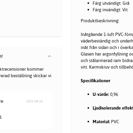
Färg utvändigt: Grå
Färg invändigt: Vit
Produktbeskrivning:
Inåtgående 1-luft PVC-föns
väderbeständig och underh
inåt från sidan och i överka
Glasen har argonfyllning o
er
och stålarmerad ram bidrar
vitt. Karmskruv och tillbeh
oduktrecensioner kommer
erad beställning skickar vi
Specifikationer
U-värde:
0,96
re
2025-08-10
Ljudisolerande effekt
d.
Material:
PVC