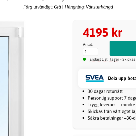
Färg utvändigt: Grå | Hängning: Vänsterhängd
4195 kr
Antal:
Endast 1 st i lager
- Skickas
Dela upp beta
30 dagar returrätt
Personlig support 7 dag
Trygg leverans – mindre
Skickas från vårt eget l
Säkra betalningar –30-da