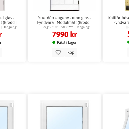
ed glas -
Ytterdörr eugene - utan glas -
Kallförråds
 (Bredd |
Fyndvara - Modulmått (Bredd |
- Fyndvar
21
Höjd dm): 9x20
H
 | Hängning:
Färg: Vit NCS S0502*Y | Hängning:
r
7990 kr
d
Vänsterhängd
er
Fåtal i lager
p
Köp