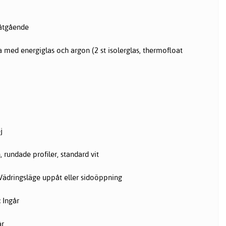
åtgående
a med energiglas och argon (2 st isolerglas, thermofloat
j
 rundade profiler, standard vit
ädringsläge uppåt eller sidoöppning
:
Ingår
år