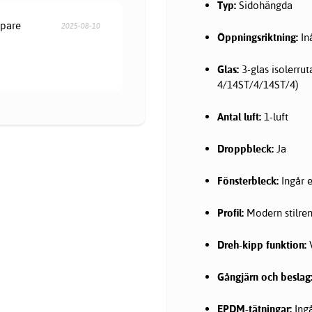
Typ:
Sidohängda
öpare
2025-08-10
Öppningsriktning:
In
Glas:
3-glas isolerrut
4/14ST/4/14ST/4)
Antal luft:
1-luft
Droppbleck:
Ja
Fönsterbleck:
Ingår e
Profil:
Modern stilren,
Dreh-kipp funktion:
V
Gångjärn och beslag
EPDM-tätningar:
Ing