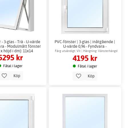
 - 3-glas - Trä - U-värde
PVC-fönster | 3-glas | inåtgående |
ara - Modulmått fönster
U-värde 0,96 - Fyndvara -
 x höjd i dm): 11x14
Modulmått fönster (bredd x höjd i
Färg utvändigt: Vit | Hängning: Vänsterhängd
5295 kr
4195 kr
dm): 12x10
Fåtal i lager
Fåtal i lager
Köp
Köp