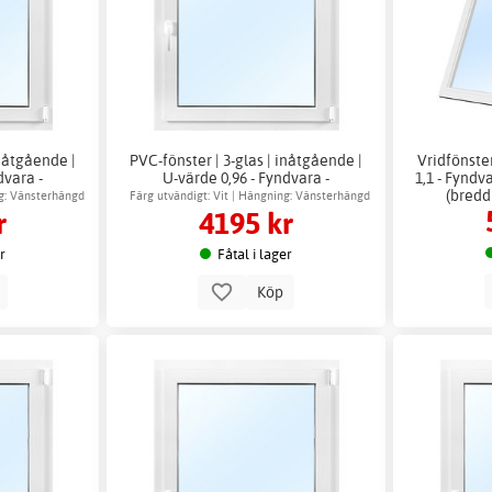
inåtgående |
PVC-fönster | 3-glas | inåtgående |
Vridfönster
dvara -
U-värde 0,96 - Fyndvara -
1,1 - Fyndv
dd x höjd i
Modulmått fönster (bredd x höjd i
(bredd
ng: Vänsterhängd
Färg utvändigt: Vit | Hängning: Vänsterhängd
r
4195 kr
dm): 10x8
er
Fåtal i lager
p
Köp