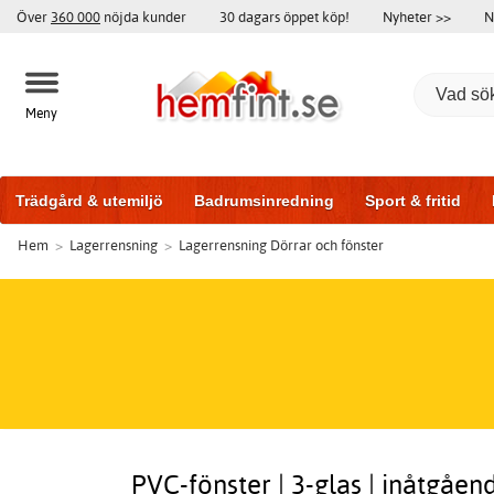
Över
360 000
nöjda kunder
30 dagars öppet köp!
Nyheter >>
N
Meny
Trädgård & utemiljö
Badrumsinredning
Sport & fritid
Hem
>
Lagerrensning
>
Lagerrensning Dörrar och fönster
Träningsutrustning
Badrumsmöbler
Garageportar
Bi
PVC-fönster | 3-glas | inåtgåen