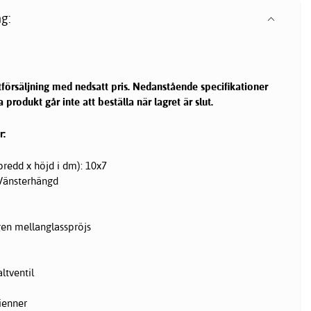
g:
utförsäljning med nedsatt pris. Nedanstående specifikationer
produkt går inte att beställa när lagret är slut.
r:
redd x höjd i dm): 10x7
 Vänsterhängd
gen mellanglasspröjs
ltventil
sienner