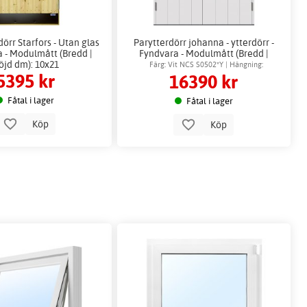
dörr Starfors - Utan glas
Parytterdörr johanna - ytterdörr -
a - Modulmått (Bredd |
Fyndvara - Modulmått (Bredd |
öjd dm): 10x21
Höjd dm): 15x21
Färg: Vit NCS S0502*Y | Hängning:
5395 kr
16390 kr
Högerhängd
Fåtal i lager
Fåtal i lager
Köp
Köp