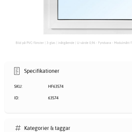
Bild på PVC-fönster | 3-glas | inåtgående | U-värde 0,96 - Fyndvara - Modulmått f
Specifikationer
SKU:
HF63574
ID:
63574
Kategorier & taggar