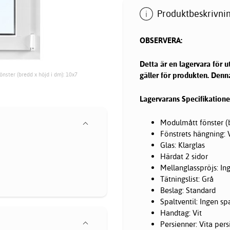
Produktbeskrivnin
OBSERVERA:
Detta är en lagervara för 
gäller för produkten. Denna 
önster (bredd x höjd i dm): 10x7
Lagervarans Specifikatione
Modulmått fönster (b
Fönstrets hängning:
Glas: Klarglas
Härdat 2 sidor
Mellanglasspröjs: In
Tätningslist: Grå
Beslag: Standard
Spaltventil: Ingen spa
Handtag: Vit
Persienner: Vita per