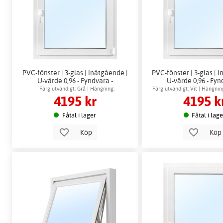
PVC-fönster | 3-glas | inåtgående |
PVC-fönster | 3-glas | 
U-värde 0,96 - Fyndvara -
U-värde 0,96 - Fyn
Modulmått fönster (bredd x höjd i
Modulmått fönster (bre
Färg utvändigt: Grå | Hängning:
Färg utvändigt: Vit | Hängni
4195 kr
4195 k
dm): 10x7
dm): 13x8
Vänsterhängd
Fåtal i lager
Fåtal i lag
Köp
Kö