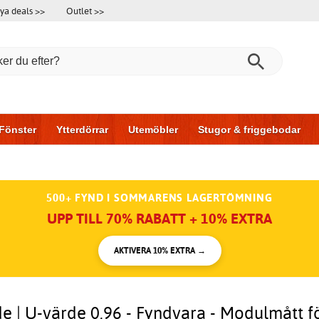
ya deals >>
Outlet >>
Fönster
Ytterdörrar
Utemöbler
Stugor & friggebodar
l & garage
Hus & bygg
Förvaring
Skjutdörrar
500+ FYND I SOMMARENS LAGERTÖMNING
UPP TILL 70% RABATT + 10% EXTRA
AKTIVERA 10% EXTRA →
de | U-värde 0,96 - Fyndvara - Modulmått f