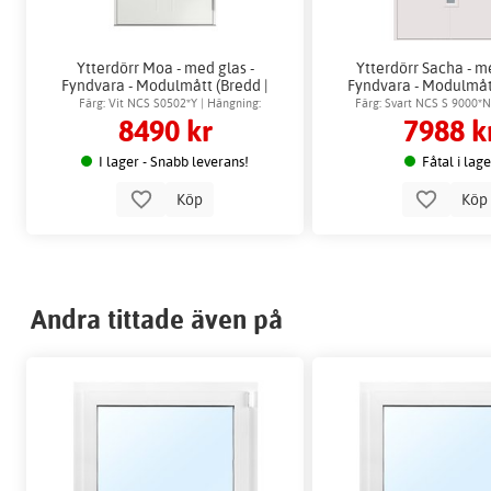
Ytterdörr Moa - med glas -
Ytterdörr Sacha - m
Fyndvara - Modulmått (Bredd |
Fyndvara - Modulmått
Höjd dm): 8x21
Höjd dm): 10x
Färg: Vit NCS S0502*Y | Hängning:
Färg: Svart NCS S 9000*N
8490 kr
7988 k
Högerhängd
Vänsterhäng
I lager - Snabb leverans!
Fåtal i lag
Köp
Kö
Andra tittade även på