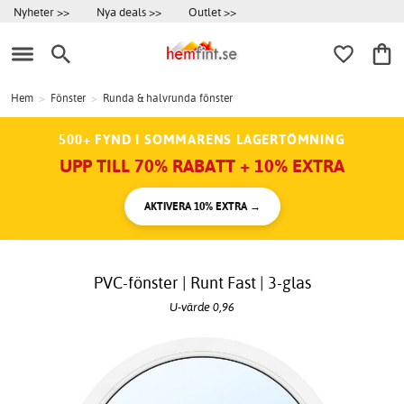
Nyheter >>
Nya deals >>
Outlet >>
Hem
>
Fönster
>
Runda & halvrunda fönster
500+ FYND I SOMMARENS LAGERTÖMNING
UPP TILL 70% RABATT + 10% EXTRA
AKTIVERA 10% EXTRA →
PVC-fönster | Runt Fast | 3-glas
U-värde 0,96