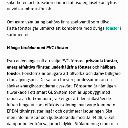
säkerheten och försvårar därmed att isolerglaset kan lyftas
ut vid ett inbrottsförsök.
Om extra ventilering behövs finns spaltventil som tillval.
Fasta fönster går utmärkt att kombinera med övriga
fönster
i
sortimentet.
Många fördelar med PVC fönster
Fyra anledningar till att välja PVC-fönster:
prisvärda fönster,
energieffektiva fönster, underhållsfria fönster
och
hållbara
fönster
. Fönsterna är billigare att tillverka och därav billigare
i försäljningspris. Dessa täta fönster gör dessutom att du
sänker energikostnaderna avsevärt. Fönsterna är nämligen
tillverkade i ett smart GL System som är uppbyggt med
ramar av 5 luftkammare, vilket gör att den stillastående
luften fungerar som effektiv isolering inuti varje kammare.
EPDM tätningslister ingår och optimerar isoleringen. Sist
men inte minst är den ljudisolerande med 32-44 dB, vilket
dämpar buller från vägar och dylikt. Stålarmering i ram och