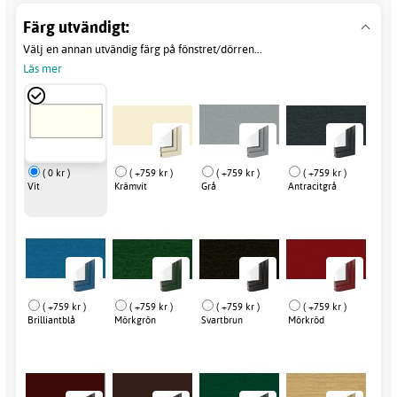
Färg utvändigt:
Välj en annan utvändig färg på fönstret/dörren...
Läs mer
( 0 kr )
( +759 kr )
( +759 kr )
( +759 kr )
Vit
Krämvit
Grå
Antracitgrå
( +759 kr )
( +759 kr )
( +759 kr )
( +759 kr )
Brilliantblå
Mörkgrön
Svartbrun
Mörkröd