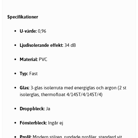
Specifikationer
U-värde:
0,96
Ljudisolerande effekt:
34 dB
Material:
PVC
Typ:
Fast
Glas:
3-glas isolerruta med energiglas och argon (2 st
isolerglas, thermofloat 4/14ST/4/14ST/4)
Droppbleck:
Ja
Fönsterbleck:
Ingår ej
Profil:
Modern stilren, rundade profiler, standard vit