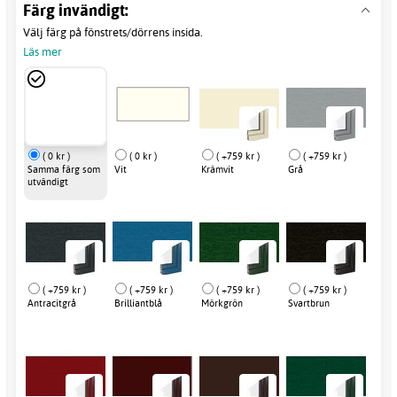
Färg invändigt:
Välj färg på fönstrets/dörrens insida.
Läs mer
( 0 kr )
( 0 kr )
( +759 kr )
( +759 kr )
Samma färg som
Vit
Krämvit
Grå
utvändigt
( +759 kr )
( +759 kr )
( +759 kr )
( +759 kr )
Antracitgrå
Brilliantblå
Mörkgrön
Svartbrun