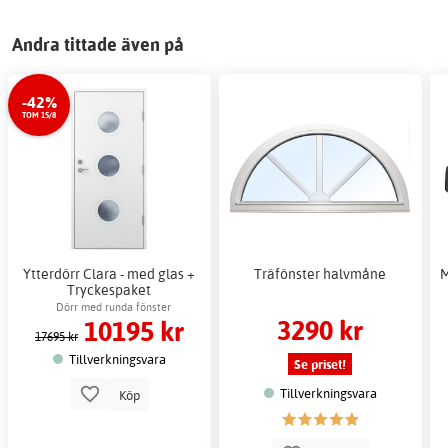
Andra tittade även på
-42%
TOM 15/8
Ytterdörr Clara - med glas +
Träfönster halvmåne
M
Tryckespaket
Dörr med runda fönster
3290 kr
10195 kr
17695 kr
Tillverkningsvara
Se priset!
Tillverkningsvara
Köp