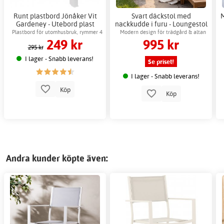
Runt plastbord Jönåker Vit
Svart däckstol med
Gardeney - Utebord plast
nackkudde i furu - Loungestol
85x70 cm
för uteplats
Plastbord för utomhusbruk, rymmer 4
Modern design för trädgård & altan
249 kr
995 kr
personer
295 kr
I lager - Snabb leverans!
Se priset!
I lager - Snabb leverans!
Köp
Köp
Andra kunder köpte även: