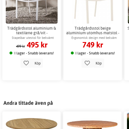
Trädgårdsstol aluminium &
Trädgårdsstol beige
textilene grå/vit -
aluminium utomhus matstol -
Copacabana
Copacabana
Stapelbar utestol för bekvämt
Ergonomisk design med bekväm
495 kr
749 kr
utomhusbruk
sittkudde
499 kr
I lager - Snabb leverans!
I lager - Snabb leverans!
Köp
Köp
Andra tittade även på