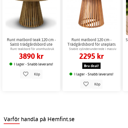
Runt matbord teak 120 cm -
Runt matbord 120 cm -
S
Saltö trädgårdsbord ute
Trädgårdsbord för uteplats
Runt teakbord för utomhusbruk
Stabilt cylinderunderrede i massiv
3890 kr
2295 kr
acacia
I lager - Snabb leverans!
Bra deal!
I lager - Snabb leverans!
Köp
Köp
Varför handla på Hemfint.se