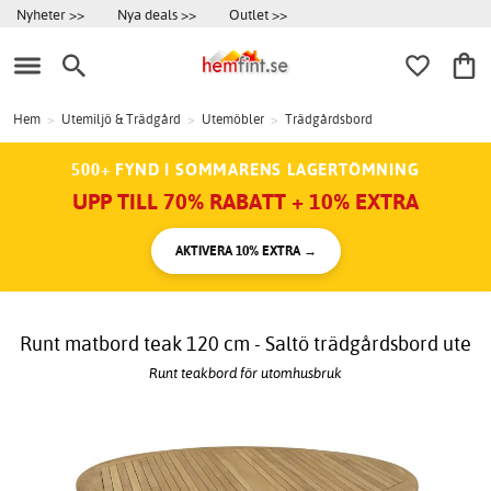
Nyheter >>
Nya deals >>
Outlet >>
Hem
>
Utemiljö & Trädgård
>
Utemöbler
>
Trädgårdsbord
500+ FYND I SOMMARENS LAGERTÖMNING
UPP TILL 70% RABATT + 10% EXTRA
AKTIVERA 10% EXTRA →
Runt matbord teak 120 cm - Saltö trädgårdsbord ute
Runt teakbord för utomhusbruk