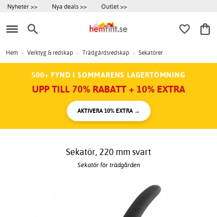
Nyheter >>
Nya deals >>
Outlet >>
Hem
>
Verktyg & redskap
>
Trädgårdsredskap
>
Sekatörer
500+ FYND I SOMMARENS LAGERTÖMNING
UPP TILL 70% RABATT + 10% EXTRA
AKTIVERA 10% EXTRA →
Sekatör, 220 mm svart
Sekatör för trädgården