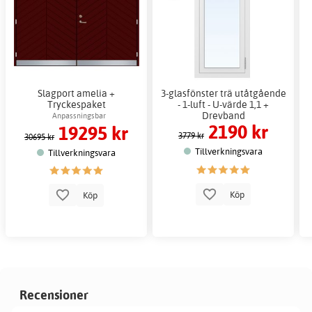
Slagport amelia +
3-glasfönster trä utåtgående
Tryckespaket
- 1-luft - U-värde 1,1 +
Drevband
Anpassningsbar
2190 kr
19295 kr
3779 kr
30695 kr
Tillverkningsvara
Tillverkningsvara
Köp
Köp
Recensioner