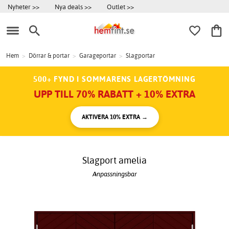
Nyheter >>
Nya deals >>
Outlet >>
Hem
>
Dörrar & portar
>
Garageportar
>
Slagportar
500+ FYND I SOMMARENS LAGERTÖMNING
UPP TILL 70% RABATT + 10% EXTRA
AKTIVERA 10% EXTRA →
Slagport amelia
Anpassningsbar