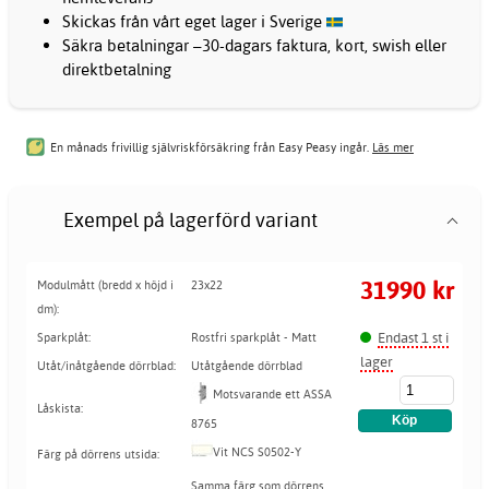
Skickas från vårt eget lager i Sverige
Säkra betalningar –30-dagars faktura, kort, swish eller
direktbetalning
En månads frivillig självriskförsäkring från Easy Peasy ingår.
Läs mer
Exempel på lagerförd variant
31990 kr
Modulmått (bredd x höjd i
23x22
dm):
Endast 1 st i
Sparkplåt:
Rostfri sparkplåt - Matt
lager
Utåt/inåtgående dörrblad:
Utåtgående dörrblad
Motsvarande ett ASSA
Låskista:
8765
Vit NCS S0502-Y
Färg på dörrens utsida:
Samma färg som dörrens