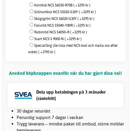
Kornblå NCS S6030-R70B ( +3295 kr )
Grönumbra NCS S5020-G30Y ( +3295 kr )
Skogsgrön NCS S6020-G30Y ( +3295 kr )
Faluröd NCS S5040–Y80R ( +3295 kr )
Rubinröd NCS S4050–R ( +3295 kr )
Svart NCS S 9000-N ( +3295 kr )
Specialfärg (Se lista med NCS-kod och maila oss efter
order) ( +3795 kr )
Använd köpknappen ovanför när du har gjort dina val!
Dela upp betalningen på 3 månader
(räntefritt)
30 dagar returrätt
Personlig support 7 dagar i veckan
Trygg leverans – mindre paket till ombud, större möbler
hemleverans