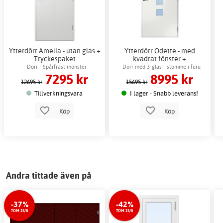
Ytterdörr Amelia - utan glas +
Ytterdörr Odette - med
Tryckespaket
kvadrat fönster +
Tryckespaket
Dörr - Spårfräst mönster
Dörr med 3-glas - stomme i furu
7295 kr
8995 kr
12695 kr
15695 kr
Tillverkningsvara
I lager - Snabb leverans!
Köp
Köp
Andra tittade även på
-37%
-42%
TOM 15/8
TOM 15/8