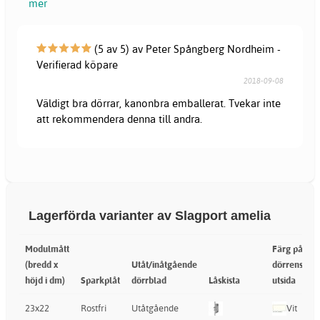
mer
(5 av 5) av Peter Spångberg Nordheim -
Verifierad köpare
2018-09-08
Väldigt bra dörrar, kanonbra emballerat. Tvekar inte
att rekommendera denna till andra.
Lagerförda varianter av Slagport amelia
Modulmått
Färg på
F
(bredd x
Utåt/inåtgående
dörrens
d
höjd i dm)
Sparkplåt
dörrblad
Låskista
utsida
i
23x22
Rostfri
Utåtgående
Vit