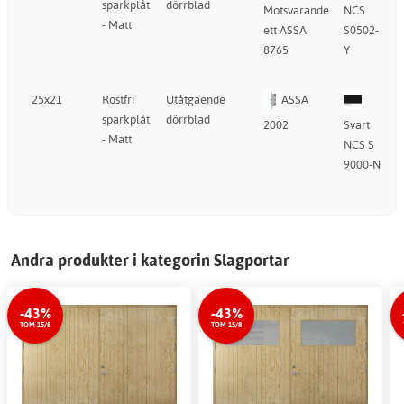
sparkplåt
dörrblad
f
Motsvarande
NCS
- Matt
s
ett ASSA
S0502-
d
8765
Y
u
25x21
Rostfri
Utåtgående
ASSA
sparkplåt
dörrblad
f
2002
Svart
- Matt
s
NCS S
d
9000-N
u
Andra produkter i kategorin Slagportar
-43%
-43%
TOM 15/8
TOM 15/8