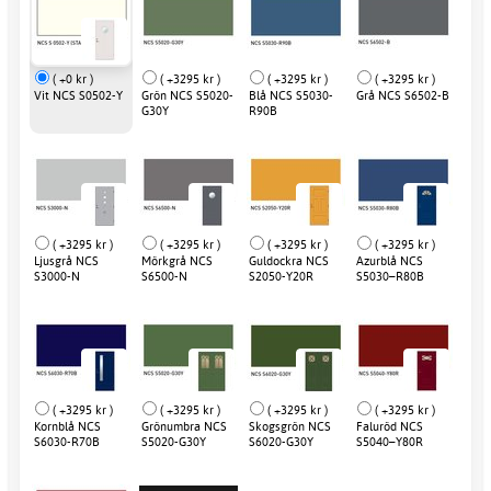
( +0 kr )
( +3295 kr )
( +3295 kr )
( +3295 kr )
Vit NCS S0502-Y
Grön NCS S5020-
Blå NCS S5030-
Grå NCS S6502-B
G30Y
R90B
( +3295 kr )
( +3295 kr )
( +3295 kr )
( +3295 kr )
Ljusgrå NCS
Mörkgrå NCS
Guldockra NCS
Azurblå NCS
S3000-N
S6500-N
S2050-Y20R
S5030–R80B
( +3295 kr )
( +3295 kr )
( +3295 kr )
( +3295 kr )
Kornblå NCS
Grönumbra NCS
Skogsgrön NCS
Faluröd NCS
S6030-R70B
S5020-G30Y
S6020-G30Y
S5040–Y80R