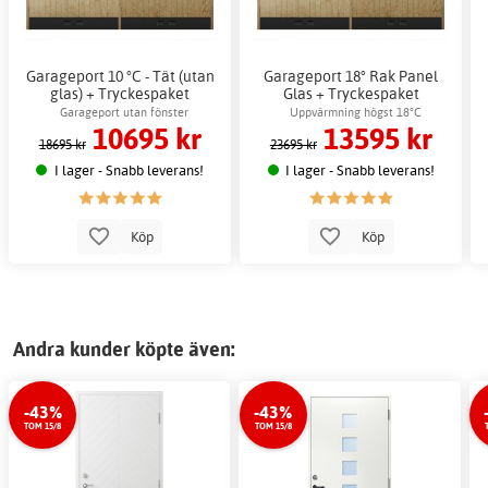
Garageport 10 °C - Tät (utan
Garageport 18° Rak Panel
glas) + Tryckespaket
Glas + Tryckespaket
Garageport utan fönster
Uppvärmning högst 18°C
10695 kr
13595 kr
18695 kr
23695 kr
I lager - Snabb leverans!
I lager - Snabb leverans!
Köp
Köp
Andra kunder köpte även:
-43%
-43%
TOM 15/8
TOM 15/8