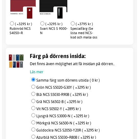
( +3295 kr )
( +3295 kr )
( +3795 kr )
Rubinröd NCS
Svart NCS S 9000-
Specialfärg (Se
S4050–R
N
lista med NCS-
kod och maila oss
efter order)
Färg på dörrens insida:
Det finns även möjlighet att få insidan på dörren..
Läs mer
Samma färg som dörrens utsida ( 0 kr )
Grön NCS S5020-G30Y ( +3295 kr )
Blå NCS S5030-R90B ( +3295 kr )
Grå NCS S6502-B ( +3295 kr )
Vit NCS S0502-Y ( +2895 kr )
Ljusgrå NCS S3000-N ( +3295 kr )
Mörkgrå NCS S6500-N ( +3295 kr )
Guldockra NCS S2050-Y20R ( +3295 kr )
Azurblå NCS S5030–R80B ( +3295 kr )