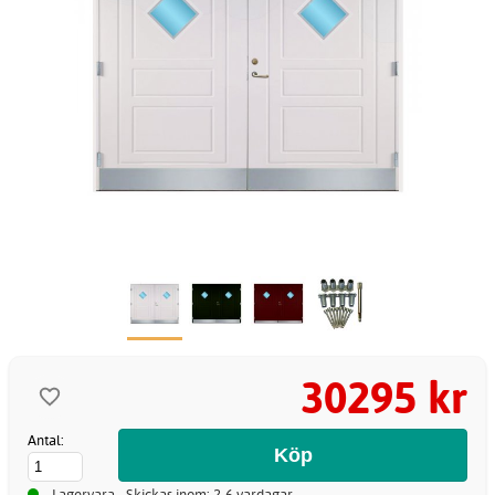
30295 kr
Antal:
Lagervara - Skickas inom: 2-6 vardagar