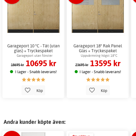
Garageport 10 °C - Tät (utan
Garageport 18° Rak Panel
glas) + Tryckespaket
Glas + Tryckespaket
Garageport utan fönster
Uppvärmning högst 18°C
10695 kr
13595 kr
18695 kr
23695 kr
I lager - Snabb leverans!
I lager - Snabb leverans!
Köp
Köp
Andra kunder köpte även: