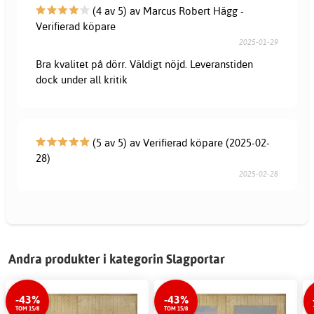
(4 av 5) av Marcus Robert Hägg -
Verifierad köpare
2025-01-29
Bra kvalitet på dörr. Väldigt nöjd. Leveranstiden
dock under all kritik
(5 av 5) av Verifierad köpare (2025-02-
28)
2025-02-28
Andra produkter i kategorin Slagportar
-43%
-43%
TOM 15/8
TOM 15/8