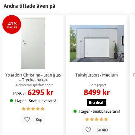
Andra tittade även på
-41%
TOM 15/8
Ytterdörr Christina - utan glas
Takskjutport - Medium
+ Tryckespaket
Dekorerad spårfräst dörr
Garageport
6295 kr
8499 kr
10695 kr
I lager - Snabb leverans!
Bra deal!
I lager - Snabb leverans!
Köp
Se alla