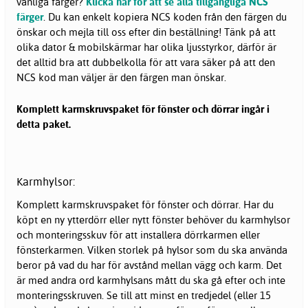
vanliga färger?
Klicka här för att se alla tillgängliga NCS
färger
. Du kan enkelt kopiera NCS koden från den färgen du
önskar och mejla till oss efter din beställning! Tänk på att
olika dator & mobilskärmar har olika ljusstyrkor, därför är
det alltid bra att dubbelkolla för att vara säker på att den
NCS kod man väljer är den färgen man önskar.
Komplett karmskruvspaket för fönster och dörrar ingår i
detta paket.
Karmhylsor:
Komplett karmskruvspaket för fönster och dörrar. Har du
köpt en ny ytterdörr eller nytt fönster behöver du karmhylsor
och monteringsskuv för att installera dörrkarmen eller
fönsterkarmen. Vilken storlek på hylsor som du ska använda
beror på vad du har för avstånd mellan vägg och karm. Det
är med andra ord karmhylsans mått du ska gå efter och inte
monteringsskruven. Se till att minst en tredjedel (eller 15