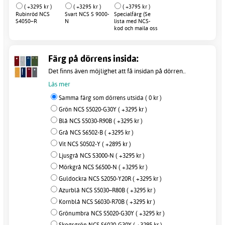
( +3295 kr )
( +3295 kr )
( +3795 kr )
Rubinröd NCS
Svart NCS S 9000-
Specialfärg (Se
S4050–R
N
lista med NCS-
kod och maila oss
efter order)
Färg på dörrens insida:
Det finns även möjlighet att få insidan på dörren..
Läs mer
Samma färg som dörrens utsida ( 0 kr )
Grön NCS S5020-G30Y ( +3295 kr )
Blå NCS S5030-R90B ( +3295 kr )
Grå NCS S6502-B ( +3295 kr )
Vit NCS S0502-Y ( +2895 kr )
Ljusgrå NCS S3000-N ( +3295 kr )
Mörkgrå NCS S6500-N ( +3295 kr )
Guldockra NCS S2050-Y20R ( +3295 kr )
Azurblå NCS S5030–R80B ( +3295 kr )
Kornblå NCS S6030-R70B ( +3295 kr )
Grönumbra NCS S5020-G30Y ( +3295 kr )
Skogsgrön NCS S6020-G30Y ( +3295 kr )