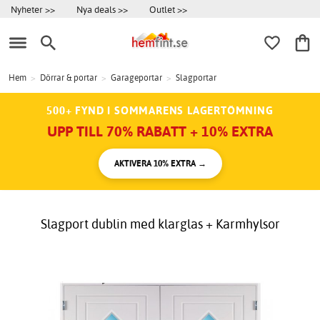
Nyheter >>
Nya deals >>
Outlet >>
Hem
>
Dörrar & portar
>
Garageportar
>
Slagportar
500+ FYND I SOMMARENS LAGERTÖMNING
UPP TILL 70% RABATT + 10% EXTRA
AKTIVERA 10% EXTRA →
Slagport dublin med klarglas + Karmhylsor