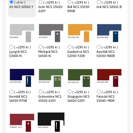
( +0 kr )
( +3295 kr )
( +3295 kr )
( +3295 kr )
Vit NCS S0502-Y
Grön NCS S5020-
Blå NCS S5030-
Grå NCS S6502-B
G30Y
R90B
( +3295 kr )
( +3295 kr )
( +3295 kr )
( +3295 kr )
Ljusgrå NCS
Mörkgrå NCS
Guldockra NCS
Azurblå NCS
S3000-N
S6500-N
S2050-Y20R
S5030–R80B
( +3295 kr )
( +3295 kr )
( +3295 kr )
( +3295 kr )
Kornblå NCS
Grönumbra NCS
Skogsgrön NCS
Faluröd NCS
S6030-R70B
S5020-G30Y
S6020-G30Y
S5040–Y80R