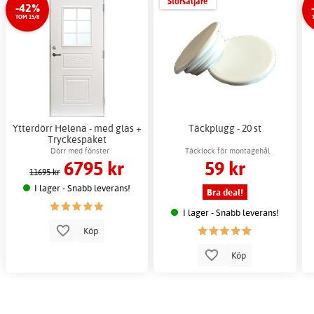
Storsäljare
-42%
TOM 15/8
Ytterdörr Helena - med glas +
Täckplugg - 20 st
Tryckespaket
Dörr med fönster
Täcklock för montagehål
6795 kr
59 kr
11695 kr
I lager - Snabb leverans!
Bra deal!
I lager - Snabb leverans!
Köp
Köp