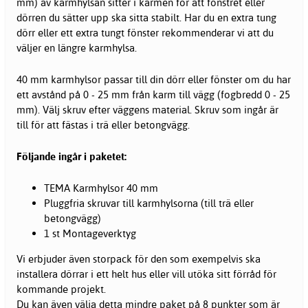
mm) av karmhylsan sitter i karmen för att fönstret eller
dörren du sätter upp ska sitta stabilt. Har du en extra tung
dörr eller ett extra tungt fönster rekommenderar vi att du
väljer en längre karmhylsa.
40 mm karmhylsor passar till din dörr eller fönster om du har
ett avstånd på 0 - 25 mm från karm till vägg (fogbredd 0 - 25
mm). Välj skruv efter väggens material. Skruv som ingår är
till för att fästas i trä eller betongvägg.
Följande ingår i paketet:
TEMA Karmhylsor 40 mm
Pluggfria skruvar till karmhylsorna (till trä eller
betongvägg)
1 st Montageverktyg
Vi erbjuder även storpack för den som exempelvis ska
installera dörrar i ett helt hus eller vill utöka sitt förråd för
kommande projekt.
Du kan även välja detta mindre paket på 8 punkter som är