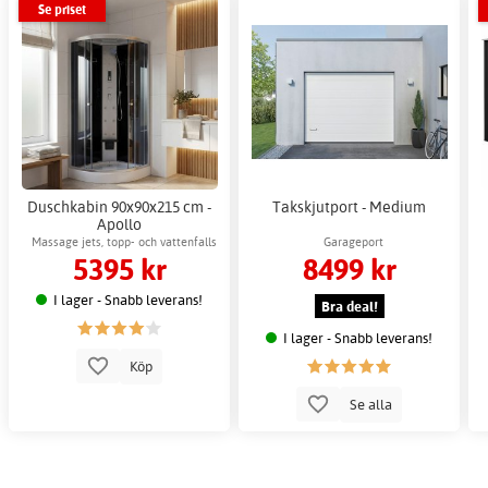
Se priset
Duschkabin 90x90x215 cm -
Takskjutport - Medium
Apollo
Massage jets, topp- och vattenfalls
Garageport
5395 kr
8499 kr
dusch
I lager - Snabb leverans!
Bra deal!
I lager - Snabb leverans!
Köp
Se alla