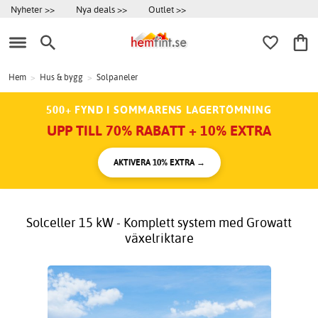
Nyheter >>
Nya deals >>
Outlet >>
Hem
>
Hus & bygg
>
Solpaneler
500+ FYND I SOMMARENS LAGERTÖMNING
UPP TILL 70% RABATT + 10% EXTRA
AKTIVERA 10% EXTRA →
Solceller 15 kW - Komplett system med Growatt
växelriktare