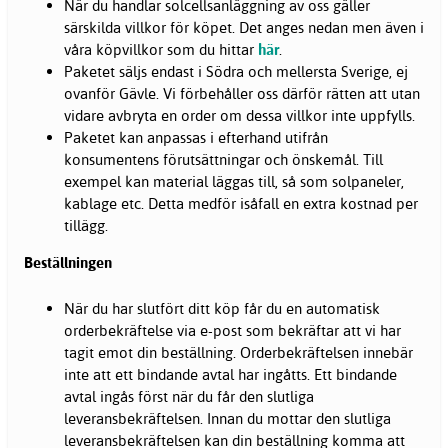
När du handlar solcellsanläggning av oss gäller
särskilda villkor för köpet. Det anges nedan men även i
våra köpvillkor som du hittar
här
.
Paketet säljs endast i Södra och mellersta Sverige, ej
ovanför Gävle. Vi förbehåller oss därför rätten att utan
vidare avbryta en order om dessa villkor inte uppfylls.
Paketet kan anpassas i efterhand utifrån
konsumentens förutsättningar och önskemål. Till
exempel kan material läggas till, så som solpaneler,
kablage etc. Detta medför isåfall en extra kostnad per
tillägg.
Beställningen
När du har slutfört ditt köp får du en automatisk
orderbekräftelse via e-post som bekräftar att vi har
tagit emot din beställning. Orderbekräftelsen innebär
inte att ett bindande avtal har ingåtts. Ett bindande
avtal ingås först när du får den slutliga
leveransbekräftelsen. Innan du mottar den slutliga
leveransbekräftelsen kan din beställning komma att