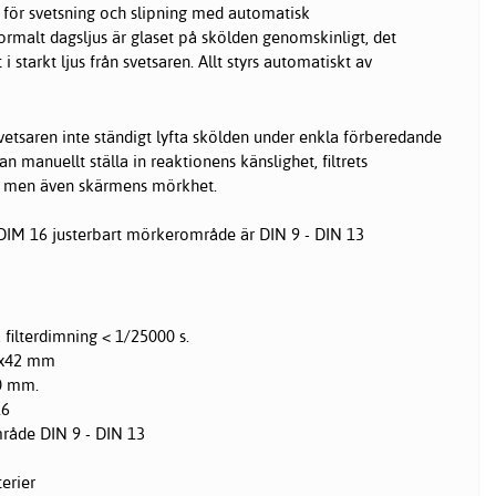
 för svetsning och slipning med automatisk
ormalt dagsljus är glaset på skölden genomskinligt, det
starkt ljus från svetsaren. Allt styrs automatiskt av
vetsaren inte ständigt lyfta skölden under enkla förberedande
n manuellt ställa in reaktionens känslighet, filtrets
ng, men även skärmens mörkhet.
IM 16 justerbart mörkerområde är DIN 9 - DIN 13
 filterdimning < 1/25000 s.
2x42 mm
90 mm.
16
råde DIN 9 - DIN 13
erier