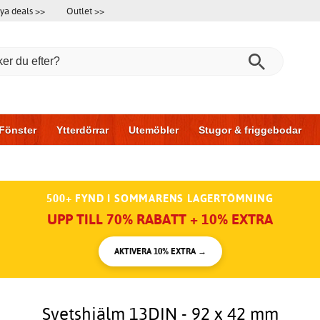
ya deals >>
Outlet >>
Fönster
Ytterdörrar
Utemöbler
Stugor & friggebodar
l & garage
Hus & bygg
Förvaring
Skjutdörrar
500+ FYND I SOMMARENS LAGERTÖMNING
UPP TILL 70% RABATT + 10% EXTRA
AKTIVERA 10% EXTRA →
Svetshjälm 13DIN - 92 x 42 mm