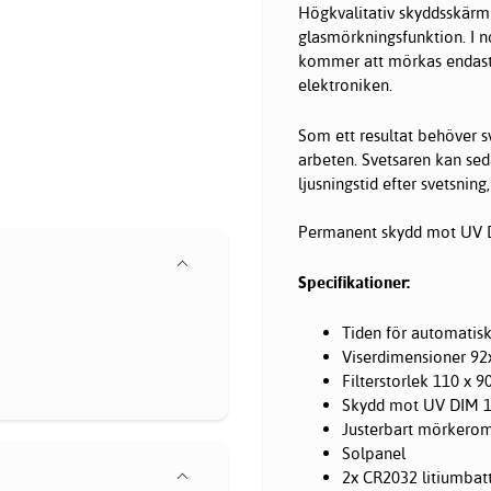
Högkvalitativ skyddsskärm
glasmörkningsfunktion. I n
kommer att mörkas endast i 
elektroniken.
Som ett resultat behöver s
arbeten. Svetsaren kan seda
ljusningstid efter svetsni
Permanent skydd mot UV D
Specifikationer:
Tiden för automatisk
Viserdimensioner 9
Filterstorlek 110 x 
Skydd mot UV DIM 
Justerbart mörkerom
Solpanel
2x CR2032 litiumbatt