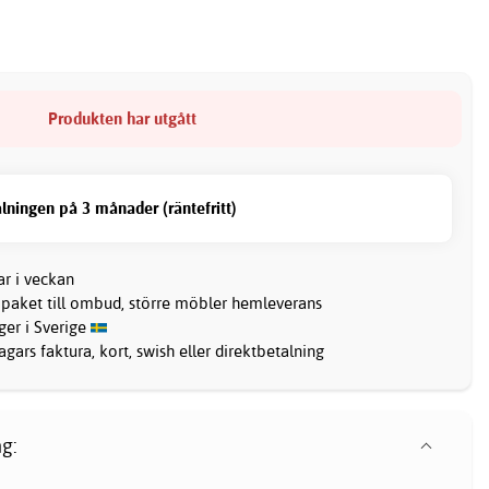
Produkten har utgått
lningen på 3 månader (räntefritt)
ar i veckan
 paket till ombud, större möbler hemleverans
ager i Sverige
gars faktura, kort, swish eller direktbetalning
g: