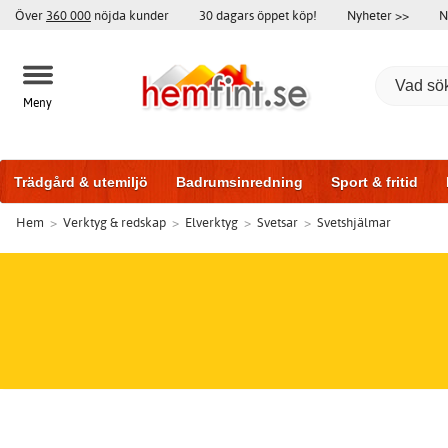
Över
360 000
nöjda kunder
30 dagars öppet köp!
Nyheter >>
N
Meny
Trädgård & utemiljö
Badrumsinredning
Sport & fritid
Hem
>
Verktyg & redskap
>
Elverktyg
>
Svetsar
>
Svetshjälmar
Badrumsmöbler
Träningsutrustning
Garageportar
Bi