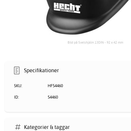
Bild på Svetshjälm 13DIN - 92 x 42 mm
Specifikationer
SKU:
HF54460
ID:
54460
Kategorier & taggar