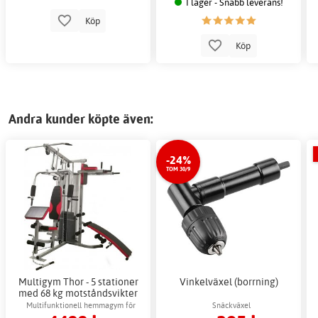
I lager - Snabb leverans!
Köp
Köp
Andra kunder köpte även:
-24%
TOM 30/9
Multigym Thor - 5 stationer
Vinkelväxel (borrning)
med 68 kg motståndsvikter
Multifunktionell hemmagym för
Snäckväxel
helkroppsträning