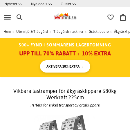
Nyheter >>
Nya deals >>
Outlet >>
Hem
>
Utemiljö & Trädgård
>
Trädgårdsmaskiner
>
Gräsklippare
>
Åkgräskli
500+ FYND I SOMMARENS LAGERTÖMNING
UPP TILL 70% RABATT + 10% EXTRA
AKTIVERA 10% EXTRA →
Vikbara lastramper för åkgräsklippare 680kg
Werkraft 225cm
Perfekt för enkel transport av gräsklippare