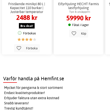
Fristående minikyl 80 L |
Elfyrhjuling HECHT Farmis
Kapacitet 110 burkar |
lastfyrhjuling
Justerbar temperatur
Tyst & utsläppsfri
2488 kr
59990 kr
Fåtal i lager
Bra deal!
Förbokas
Köp
Förboka
Varför handla på Hemfint.se
Mycket för pengarna & stort sortiment
Endast kvalitetsprodukter!
Erbjuder faktura utan extra kostnad
Snabb leverans!
Trevlig kundtjänst!