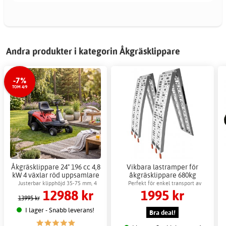
Andra produkter i kategorin Åkgräsklippare
-7%
TOM 4/9
Åkgräsklippare 24" 196 cc 4,8
Vikbara lastramper för
kW 4 växlar röd uppsamlare
åkgräsklippare 680kg
150L
Werkraft 225cm
Justerbar klipphöjd 35-75 mm, 4
Perfekt för enkel transport av
12988 kr
1995 kr
växlar
gräsklippare
13995 kr
I lager - Snabb leverans!
Bra deal!