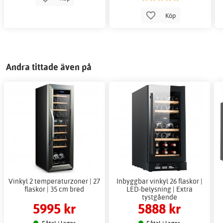
Köp
Andra tittade även på
Vinkyl 2 temperaturzoner | 27
Inbyggbar vinkyl 26 flaskor |
flaskor | 35 cm bred
LED-belysning | Extra
tystgående
5995 kr
5888 kr
Fåtal i lager
Fåtal i lager