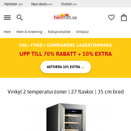
Nyheter >>
Nya deals >>
Outlet >>
Hem
>
Hem & inredning
>
Köksprodukter
>
Vinkylar
500+ FYND I SOMMARENS LAGERTÖMNING
UPP TILL 70% RABATT + 10% EXTRA
AKTIVERA 10% EXTRA →
Vinkyl 2 temperaturzoner | 27 flaskor | 35 cm bred