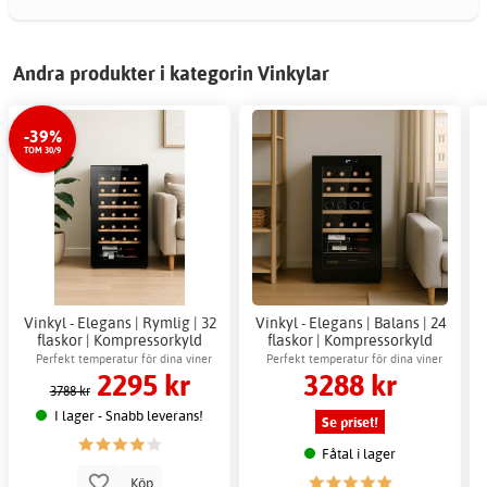
Andra produkter i kategorin Vinkylar
-39%
TOM 30/9
Vinkyl - Elegans | Rymlig | 32
Vinkyl - Elegans | Balans | 24
flaskor | Kompressorkyld
flaskor | Kompressorkyld
Perfekt temperatur för dina viner
Perfekt temperatur för dina viner
2295 kr
3288 kr
3788 kr
I lager - Snabb leverans!
Se priset!
Fåtal i lager
Köp