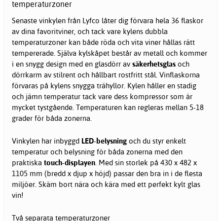
temperaturzoner
Senaste vinkylen från Lyfco låter dig förvara hela 36 flaskor
av dina favoritviner, och tack vare kylens dubbla
temperaturzoner kan både röda och vita viner hållas rätt
tempererade. Själva kylskåpet består av metall och kommer
i en snygg design med en glasdörr av
säkerhetsglas
och
dörrkarm av stilrent och hållbart rostfritt stål. Vinflaskorna
förvaras på kylens snygga trähyllor. Kylen håller en stadig
och jämn temperatur tack vare dess kompressor som är
mycket tystgående. Temperaturen kan regleras mellan 5-18
grader för båda zonerna.
Vinkylen har inbyggd
LED-belysning
och du styr enkelt
temperatur och belysning för båda zonerna med den
praktiska
touch-displayen
. Med sin storlek på 430 x 482 x
1105 mm (bredd x djup x höjd) passar den bra in i de flesta
miljöer. Skäm bort nära och kära med ett perfekt kylt glas
vin!
Två separata temperaturzoner