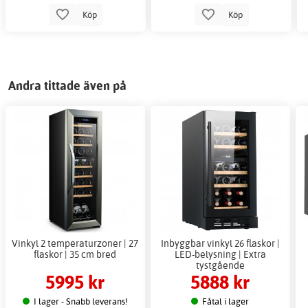
Köp
Köp
Andra tittade även på
Vinkyl 2 temperaturzoner | 27
Inbyggbar vinkyl 26 flaskor |
flaskor | 35 cm bred
LED-belysning | Extra
tystgående
5995 kr
5888 kr
I lager - Snabb leverans!
Fåtal i lager