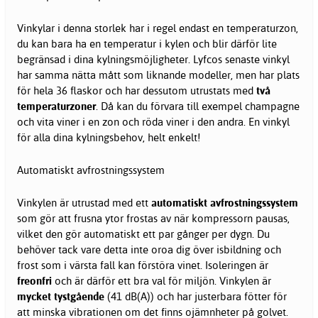
Vinkylar i denna storlek har i regel endast en temperaturzon,
du kan bara ha en temperatur i kylen och blir därför lite
begränsad i dina kylningsmöjligheter. Lyfcos senaste vinkyl
har samma nätta mått som liknande modeller, men har plats
för hela 36 flaskor och har dessutom utrustats med
två
temperaturzoner
. Då kan du förvara till exempel champagne
och vita viner i en zon och röda viner i den andra. En vinkyl
för alla dina kylningsbehov, helt enkelt!
Automatiskt avfrostningssystem
Vinkylen är utrustad med ett
automatiskt avfrostningssystem
som gör att frusna ytor frostas av när kompressorn pausas,
vilket den gör automatiskt ett par gånger per dygn. Du
behöver tack vare detta inte oroa dig över isbildning och
frost som i värsta fall kan förstöra vinet. Isoleringen är
freonfri
och är därför ett bra val för miljön. Vinkylen är
mycket tystgående
(41 dB(A)) och har justerbara fötter för
att minska vibrationen om det finns ojämnheter på golvet.