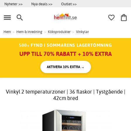
Nyheter >>
Nya deals >>
Outlet >>
Hem
>
Hem & inredning
>
Köksprodukter
>
Vinkylar
500+ FYND I SOMMARENS LAGERTÖMNING
UPP TILL 70% RABATT + 10% EXTRA
AKTIVERA 10% EXTRA →
Vinkyl 2 temperaturzoner | 36 flaskor | Tystgående |
42cm bred