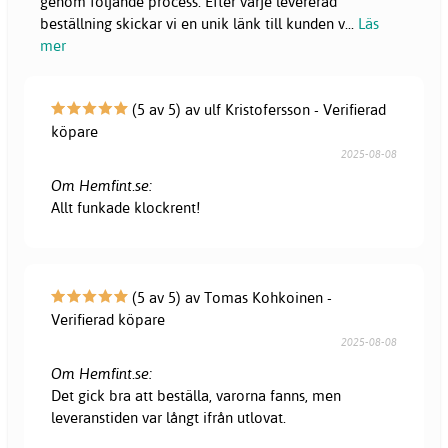
genom följande process: Efter varje levererad
beställning skickar vi en unik länk till kunden v
...
Läs
mer
(5 av 5) av ulf Kristofersson - Verifierad
köpare
2025-08-08
Om Hemfint.se:
Allt funkade klockrent!
(5 av 5) av Tomas Kohkoinen -
Verifierad köpare
2025-08-08
Om Hemfint.se:
Det gick bra att beställa, varorna fanns, men
leveranstiden var långt ifrån utlovat.