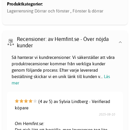
Produktkategorier:
Lagerrensning Dörrar och fönster
,
Fönster & dörrar
Recensioner: av Hemfint.se - Över nöjda
kunder
Så hanterar vi kundrecensioner: Vi säkerställer att våra
produktrecensioner kommer från verkliga kunder
genom följande process: Efter varje levererad
beställning skickar vi en unik länk till kunden v
...
Läs
mer
(4 av 5) av Sylvia Lindberg - Verifierad
köpare
2025-08-10
Om Hemfint.se:
Det gick lätt att beställa, men leveransen tog lite