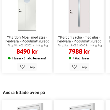
Ytterdörr Moa - med glas -
Ytterdörr Sacha - med glas -
Fyndvara - Modulmått (Bredd
Fyndvara - Modulmått (Bredd
| Höjd dm): 8x21
| Höjd dm): 10x21
Färg: Vit NCS S0502*Y | Hängning:
Färg: Svart NCS S 9000*N | Hängning:
8490 kr
7988 kr
Högerhängd
Vänsterhängd
I lager - Snabb leverans!
Fåtal i lager
Köp
Köp
Andra tittade även på