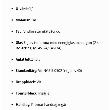
U-värde:
1,1
Material:
Trä
Typ:
Vridfönster utåtgående
Glas:
3-glas isolerruta med energiglas och argon (2 st
isolerglas, 4/14ST/4/14ST/4)
Antal luft:
1-luft
Standardfärg:
Vit NCS S 0502-Y (glans 40)
Droppbleck:
Vit
Fönsterbleck:
Ingår ej
Handtag:
Kromat handtag ingår