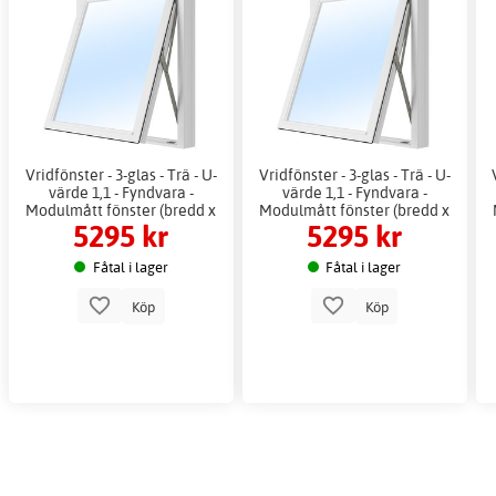
Vridfönster - 3-glas - Trä - U-
Vridfönster - 3-glas - Trä - U-
värde 1,1 - Fyndvara -
värde 1,1 - Fyndvara -
Modulmått fönster (bredd x
Modulmått fönster (bredd x
5295 kr
5295 kr
höjd i dm): 14x7
höjd i dm): 11x14
Fåtal i lager
Fåtal i lager
Köp
Köp