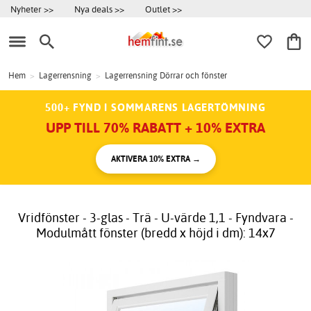
Nyheter >>
Nya deals >>
Outlet >>
Hem
>
Lagerrensning
>
Lagerrensning Dörrar och fönster
500+ FYND I SOMMARENS LAGERTÖMNING
UPP TILL 70% RABATT + 10% EXTRA
AKTIVERA 10% EXTRA →
Vridfönster - 3-glas - Trä - U-värde 1,1 - Fyndvara -
Modulmått fönster (bredd x höjd i dm): 14x7