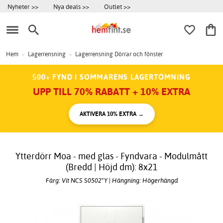
Nyheter >>
Nya deals >>
Outlet >>
Hem
>
Lagerrensning
>
Lagerrensning Dörrar och fönster
500+ FYND I SOMMARENS LAGERTÖMNING
UPP TILL 70% RABATT + 10% EXTRA
AKTIVERA 10% EXTRA →
Ytterdörr Moa - med glas - Fyndvara - Modulmått
(Bredd | Höjd dm): 8x21
Färg: Vit NCS S0502*Y | Hängning: Högerhängd