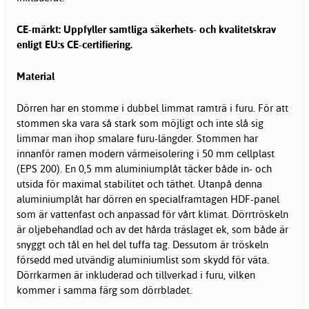
CE-märkt: Uppfyller samtliga säkerhets- och kvalitetskrav
enligt EU:s CE-certifiering.
Material
Dörren har en stomme i dubbel limmat ramträ i furu. För att
stommen ska vara så stark som möjligt och inte slå sig
limmar man ihop smalare furu-längder. Stommen har
innanför ramen modern värmeisolering i 50 mm cellplast
(EPS 200). En 0,5 mm aluminiumplåt täcker både in- och
utsida för maximal stabilitet och täthet. Utanpå denna
aluminiumplåt har dörren en specialframtagen HDF-panel
som är vattenfast och anpassad för vårt klimat. Dörrtröskeln
är oljebehandlad och av det hårda träslaget ek, som både är
snyggt och tål en hel del tuffa tag. Dessutom är tröskeln
försedd med utvändig aluminiumlist som skydd för väta.
Dörrkarmen är inkluderad och tillverkad i furu, vilken
kommer i samma färg som dörrbladet.