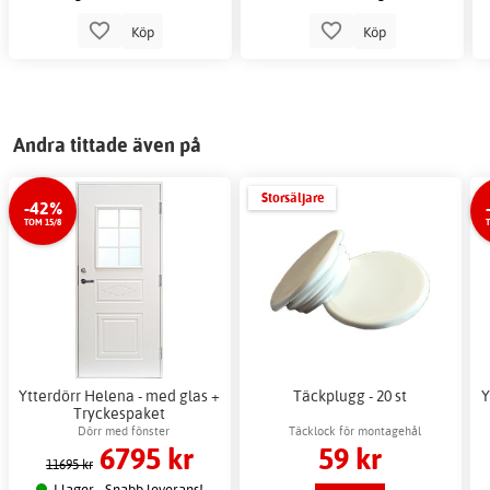
Köp
Köp
Andra tittade även på
Storsäljare
-42%
TOM 15/8
Ytterdörr Helena - med glas +
Täckplugg - 20 st
Y
Tryckespaket
Dörr med fönster
Täcklock för montagehål
6795 kr
59 kr
11695 kr
I lager - Snabb leverans!