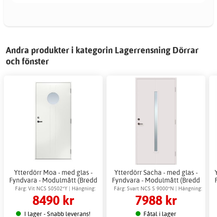
Andra produkter i kategorin Lagerrensning Dörrar
och fönster
Ytterdörr Moa - med glas -
Ytterdörr Sacha - med glas -
Fyndvara - Modulmått (Bredd
Fyndvara - Modulmått (Bredd
| Höjd dm): 8x21
| Höjd dm): 10x21
Färg: Vit NCS S0502*Y | Hängning:
Färg: Svart NCS S 9000*N | Hängning:
8490 kr
7988 kr
Högerhängd
Vänsterhängd
I lager - Snabb leverans!
Fåtal i lager