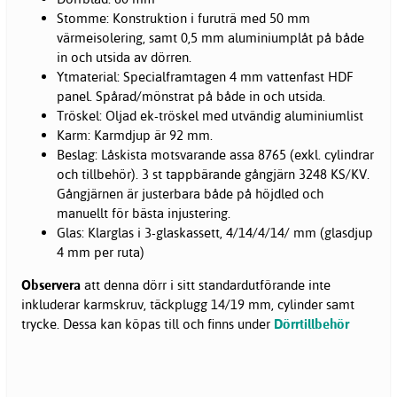
Stomme: Konstruktion i furuträ med 50 mm
värmeisolering, samt 0,5 mm aluminiumplåt på både
in och utsida av dörren.
Ytmaterial: Specialframtagen 4 mm vattenfast HDF
panel. Spårad/mönstrat på både in och utsida.
Tröskel: Oljad ek-tröskel med utvändig aluminiumlist
Karm: Karmdjup är 92 mm.
Beslag: Låskista motsvarande assa 8765 (exkl. cylindrar
och tillbehör). 3 st tappbärande gångjärn 3248 KS/KV.
Gångjärnen är justerbara både på höjdled och
manuellt för bästa injustering.
Glas: Klarglas i 3-glaskassett, 4/14/4/14/ mm (glasdjup
4 mm per ruta)
Observera
att denna dörr i sitt standardutförande inte
inkluderar karmskruv, täckplugg 14/19 mm, cylinder samt
trycke. Dessa kan köpas till och finns under
Dörrtillbehör