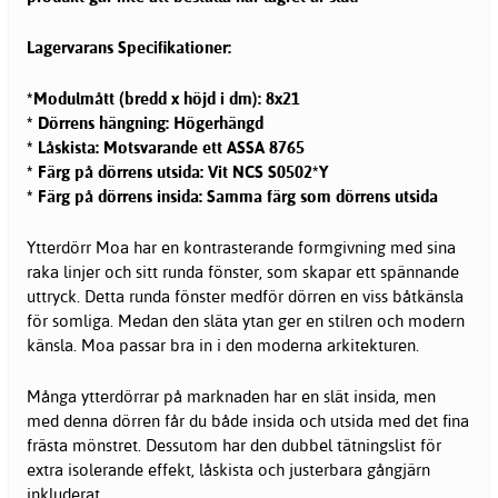
Lagervarans Specifikationer:
*Modulmått (bredd x höjd i dm): 8x21
* Dörrens hängning: Högerhängd
* Låskista: Motsvarande ett ASSA 8765
* Färg på dörrens utsida: Vit NCS S0502*Y
* Färg på dörrens insida: Samma färg som dörrens utsida
Ytterdörr Moa har en kontrasterande formgivning med sina
raka linjer och sitt runda fönster, som skapar ett spännande
uttryck. Detta runda fönster medför dörren en viss båtkänsla
för somliga. Medan den släta ytan ger en stilren och modern
känsla. Moa passar bra in i den moderna arkitekturen.
Många ytterdörrar på marknaden har en slät insida, men
med denna dörren får du både insida och utsida med det fina
frästa mönstret. Dessutom har den dubbel tätningslist för
extra isolerande effekt, låskista och justerbara gångjärn
inkluderat.