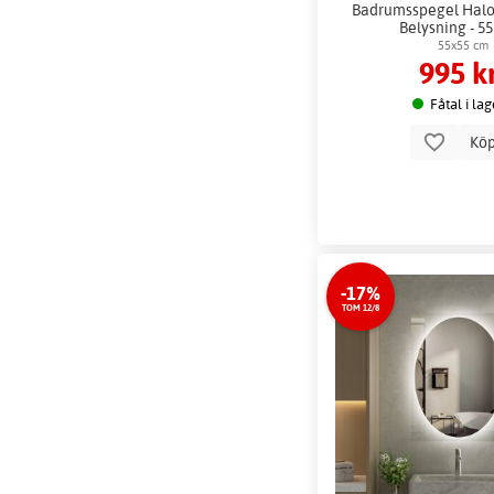
Badrumsspegel Hal
Belysning - 5
55x55 cm
995 k
Fåtal i lag
Kö
-17%
TOM 12/8