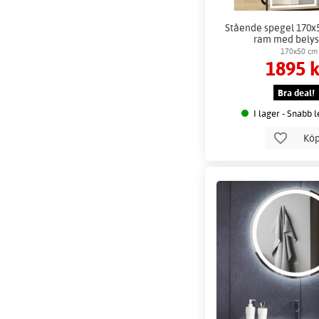
Stående spegel 170x
ram med belys
170x50 cm
1895 k
Bra deal!
I lager - Snabb 
Kö