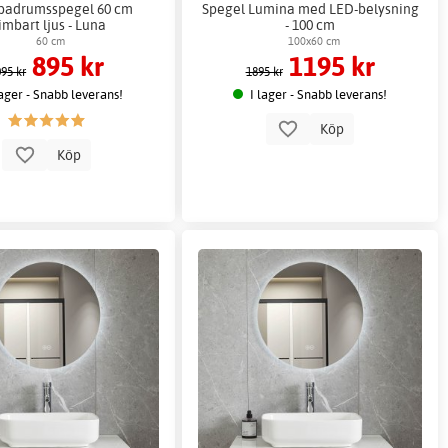
badrumsspegel 60 cm
Spegel Lumina med LED-belysning
imbart ljus - Luna
- 100 cm
60 cm
100x60 cm
895 kr
1195 kr
95 kr
1895 kr
lager - Snabb leverans!
I lager - Snabb leverans!
Köp
Köp