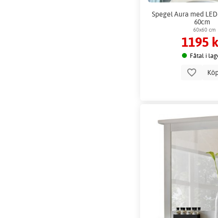
Spegel Aura med LED-
60cm
60x60 cm
1195 k
Fåtal i lag
Kö