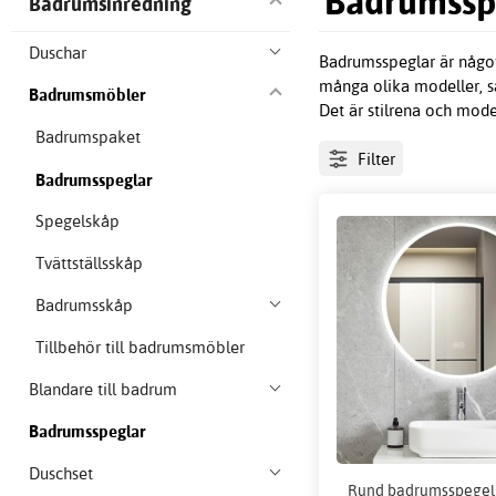
Badrumssp
Badrumsinredning
Duschar
Badrumsspeglar är något 
många olika modeller, så
Badrumsmöbler
Det är stilrena och mode
Badrumspaket
Filter
Badrumsspeglar
Spegelskåp
Tvättställsskåp
Badrumsskåp
Tillbehör till badrumsmöbler
Blandare till badrum
Badrumsspeglar
Duschset
Rund badrumsspegel