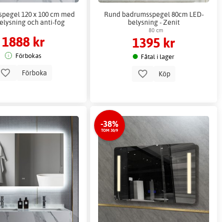
pegel 120 x 100 cm med
Rund badrumsspegel 80cm LED-
elysning och anti-fog
belysning - Zenit
80 cm
1888 kr
1395 kr
Förbokas
Fåtal i lager
Förboka
Köp
-38%
TOM 30/9