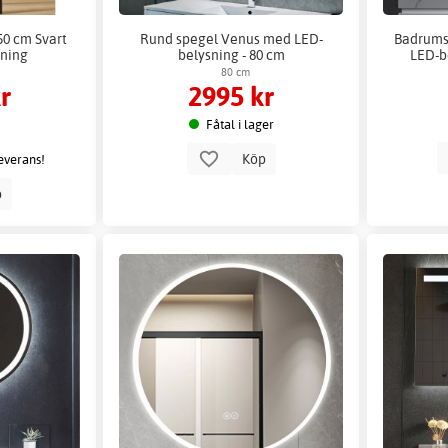
50 cm Svart
Rund spegel Venus med LED-
Badrums
ning
belysning - 80 cm
LED-b
80 cm
r
2995 kr
Fåtal i lager
Köp
leverans!
p