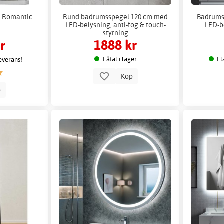
 - Romantic
Rund badrumsspegel 120 cm med
Badrums
LED-belysning, anti-fog & touch-
LED-b
styrning
m
1888 kr
r
Fåtal i lager
I 
leverans!
Köp
p