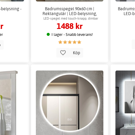
belysning -
Badrumsspegel 90x60 cm |
Badrumss
Rektangulär | LED-belysning,
LED-b
dimbar & anti-fog | Salerno
LED-spegel med touch-knapp, dimbar
r
1488 kr
ljusstyrka, 3 ljuslägen & förstoringsspegel
er
I lager - Snabb leverans!
p
Köp