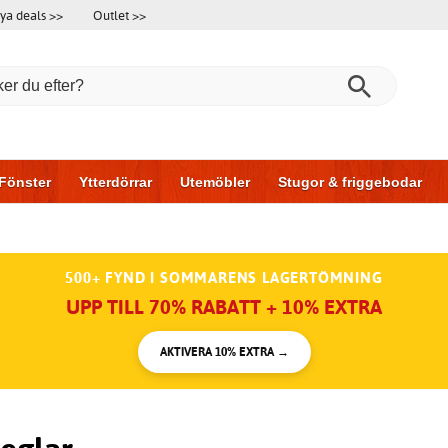
ya deals >>
Outlet >>
Fönster
Ytterdörrar
Utemöbler
Stugor & friggebodar
l & garage
Hus & bygg
Förvaring
Skjutdörrar
500+ FYND I SOMMARENS LAGERTÖMNING
UPP TILL 70% RABATT + 10% EXTRA
AKTIVERA 10% EXTRA →