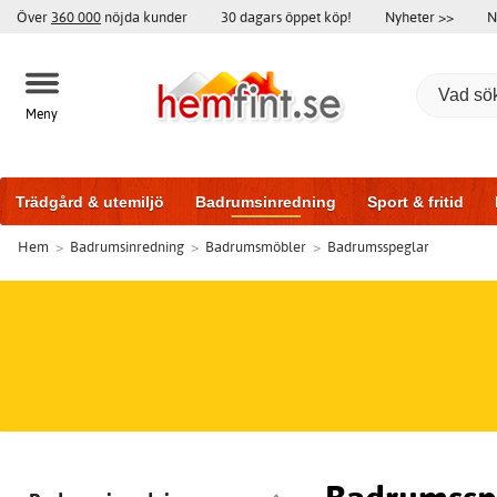
Över
360 000
nöjda kunder
30 dagars öppet köp!
Nyheter >>
N
Meny
Trädgård & utemiljö
Badrumsinredning
Sport & fritid
Hem
>
Badrumsinredning
>
Badrumsmöbler
>
Badrumsspeglar
Badrumsmöbler
Träningsutrustning
Garageportar
Bi