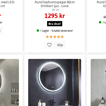
o med LED-
Rund badrumsspegel 80cm
Rund 
5 cm
Dimbart ljus - Luna
D
80 cm
r
1295 kr
10
er
I 
Bra deal!
p
I lager - Snabb leverans!
Köp