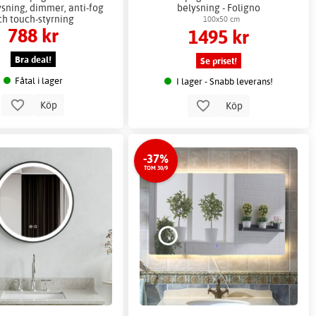
sning, dimmer, anti-fog
belysning - Foligno
ch touch-styrning
100x50 cm
788 kr
1495 kr
Bra deal!
Se priset!
Fåtal i lager
I lager - Snabb leverans!
Köp
Köp
-37%
TOM 30/9