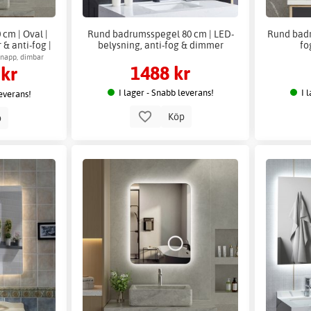
cm | Oval |
Rund badrumsspegel 80 cm | LED-
Rund badr
& anti-fog |
belysning, anti-fog & dimmer
fo
o
napp, dimbar
1488 kr
 kr
uslägen
I lager - Snabb leverans!
I 
leverans!
Köp
p