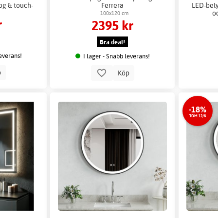
og & touch-
Ferrera
LED-bely
o
100x120 cm
r
2395 kr
Bra deal!
leverans!
I lager - Snabb leverans!
p
Köp
-18%
TOM 12/8