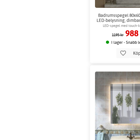
Badrumsspegel 80x60 
LED-belysning, dimbar 
Benevent
LED-spegel med touch-k
988
ljusstyrka & 3 lj
1195 kr
I lager - Snabb 
Kö