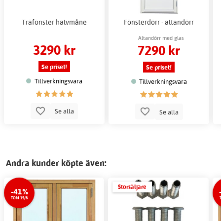
Träfönster halvmåne
Fönsterdörr - altandörr
Altandörr med glas
3290 kr
7290 kr
Se priset!
Se priset!
Tillverkningsvara
Tillverkningsvara
Se alla
Se alla
Andra kunder köpte även:
Storsäljare
-41%
TOM 15/8