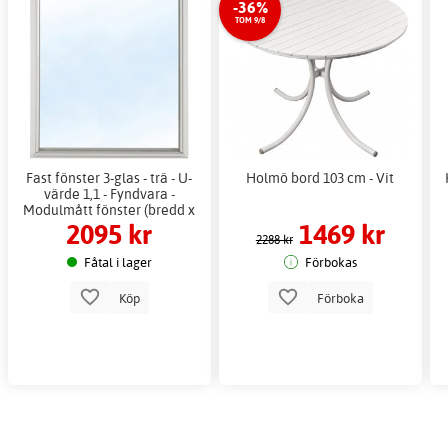
-36%
TOM 9/8
Fast fönster 3-glas - trä - U-
Holmö bord 103 cm - Vit
värde 1,1 - Fyndvara -
Modulmått fönster (bredd x
2095 kr
1469 kr
höjd i dm): 12x13
2288 kr
Fåtal i lager
Förbokas
Köp
Förboka