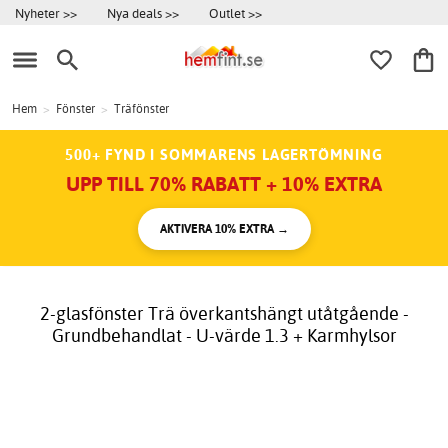
Nyheter >>
Nya deals >>
Outlet >>
Hem
>
Fönster
>
Träfönster
500+ FYND I SOMMARENS LAGERTÖMNING
UPP TILL 70% RABATT + 10% EXTRA
AKTIVERA 10% EXTRA →
2-glasfönster Trä överkantshängt utåtgående -
Grundbehandlat - U-värde 1.3 + Karmhylsor