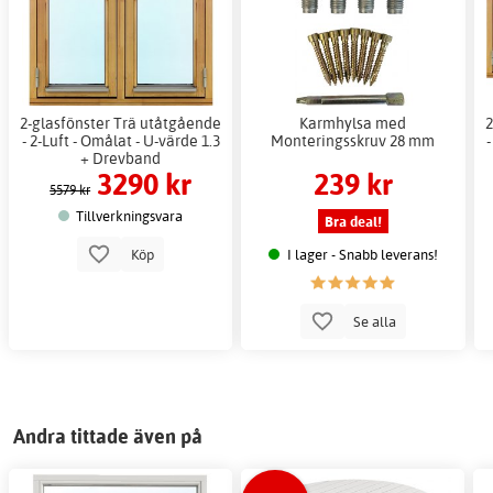
2-glasfönster Trä utåtgående
Karmhylsa med
2
- 2-Luft - Omålat - U-värde 1.3
Monteringsskruv 28 mm
+ Drevband
3290 kr
239 kr
5579 kr
Tillverkningsvara
Bra deal!
I lager - Snabb leverans!
Köp
Se alla
Andra tittade även på