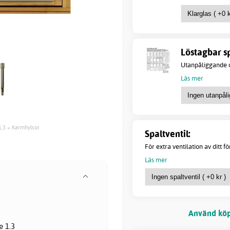
Löstagbar sp
Utanpåliggande o
Läs mer
1.3 + Karmhylsor
Spaltventil:
För extra ventilation av ditt f
Läs mer
Använd köp
e 1.3