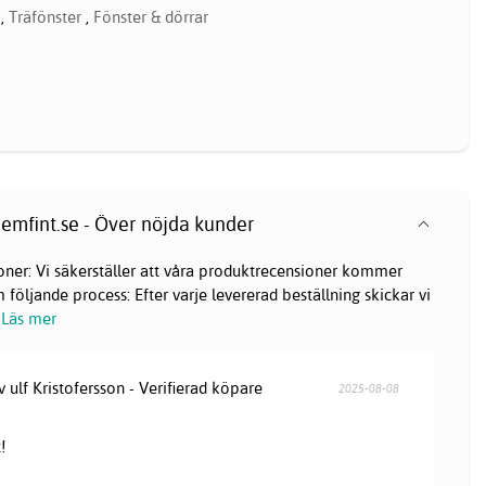
,
Träfönster
,
Fönster & dörrar
emfint.se - Över nöjda kunder
oner: Vi säkerställer att våra produktrecensioner kommer
följande process: Efter varje levererad beställning skickar vi
Läs mer
v ulf Kristofersson - Verifierad köpare
2025-08-08
!