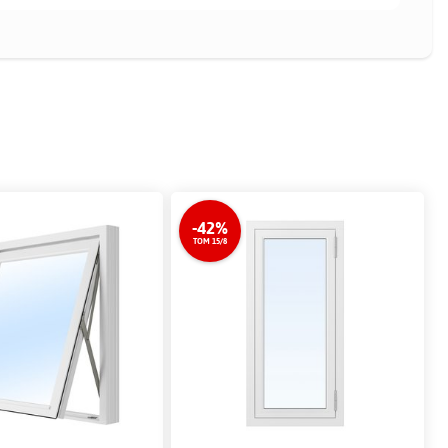
-42%
TOM 15/8