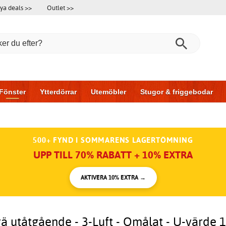
ya deals >>
Outlet >>
Fönster
Ytterdörrar
Utemöbler
Stugor & friggebodar
l & garage
Hus & bygg
Förvaring
Skjutdörrar
500+ FYND I SOMMARENS LAGERTÖMNING
UPP TILL 70% RABATT + 10% EXTRA
AKTIVERA 10% EXTRA →
rä utåtgående - 3-Luft - Omålat - U-värde 