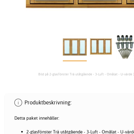
Bild på 2-glasfönster Trä utåtgående - 3-Luft - Omålat - U-värde 
Produktbeskrivning:
Detta paket innehåller:
2-glasfönster Trä utåtgående - 3-Luft - Omålat - U-värd