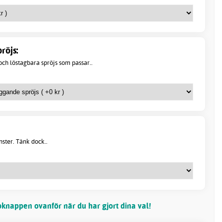
röjs:
ch löstagbara spröjs som passar..
önster. Tänk dock..
knappen ovanför när du har gjort dina val!