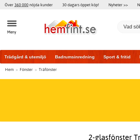
Över
360 000
nöjda kunder
30 dagars öppet köp!
Nyheter >>
N
Meny
Trädgård & utemiljö
Badrumsinredning
Sport & fritid
Hem
>
Fönster
>
Träfönster
Badrumsmöbler
Träningsutrustning
Garageportar
Bi
2-glasfönster T