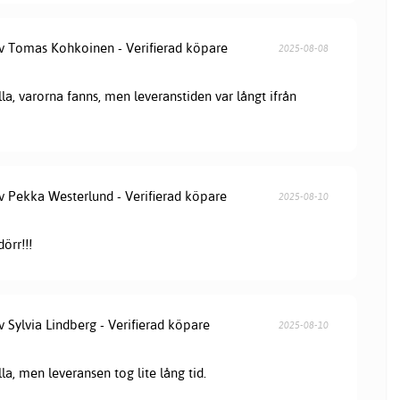
av Tomas Kohkoinen - Verifierad köpare
2025-08-08
lla, varorna fanns, men leveranstiden var långt ifrån
av Pekka Westerlund - Verifierad köpare
2025-08-10
örr!!!
v Sylvia Lindberg - Verifierad köpare
2025-08-10
lla, men leveransen tog lite lång tid.