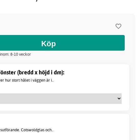
 inom: 8-10 veckor
nster (bredd x höjd i dm):
 hur stort hålet i väggen är i..
asutförande. Cotswoldglas och..