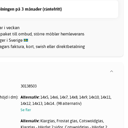
lningen på 3 månader (räntefritt)
ar i veckan
 paket till ombud, större möbler hemleverans
ager i Sverige
gars faktura, kort, swish eller direktbetalning
30138503
höjd i dm):
Alternativ:
14x5, 14x6, 14x7, 14x8, 14x9, 14x10, 14x11,
14x12, 14x13, 14x14.. (98 alternativ)
Se fler
Alternativ:
Klarglas, Frostat glas, Cotswoldglas,
Klarglas - Härdat 2 sidor, Cotswoldglas - Härdat 2