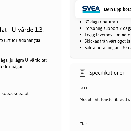
Dela upp beta
30 dagar returrätt
Personlig support 7 dag
at - U-värde 1.3:
Trygg leverans – mindre
re luft för sidohängda
Skickas från vårt eget l
Säkra betalningar –30-da
åga, ju lägre U-värde ett
de förmågan.
Specifikationer
SKU:
 köpas separat.
Modulmått fönster (bredd x 
Glas: