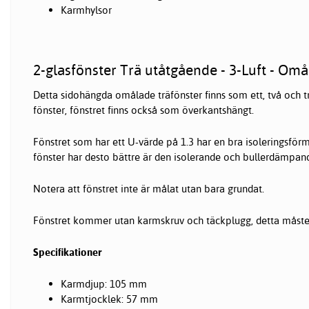
Karmhylsor
2-glasfönster Trä utåtgående - 3-Luft - Omål
Detta sidohängda omålade
träfönster
finns som ett, två och t
fönster, fönstret finns också som överkantshängt.
Fönstret som har ett U-värde på 1.3 har en bra isoleringsförm
fönster
har desto bättre är den isolerande och bullerdämpan
Notera att fönstret inte är målat utan bara grundat.
Fönstret kommer utan karmskruv och täckplugg, detta måste
Specifikationer
Karmdjup: 105 mm
Karmtjocklek: 57 mm