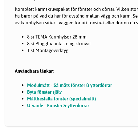
Komplett karmskruvspaket för fönster och dörrar. Vilken sto
ha beror på vad du har för avstånd mellan vägg och karm. Se t
av karmhylsan sitter i väggen för att fönstret eller dörren du s
8 st TEMA Karmhylsor 28 mm
8 st Pluggfria infästningsskruvar
1 st Montageverktyg
Användbara länkar:
Modulmått - Så mäts fönster & ytterdörrar
Byta fönster själv
Måttbeställa fönster (specialmått)
U-värde - Fönster & ytterdörrar