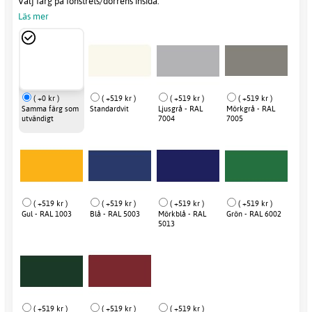
Välj färg på fönstrets/dörrens insida.
Läs mer
( +0 kr )
( +519 kr )
( +519 kr )
( +519 kr )
Samma färg som
Standardvit
Ljusgrå - RAL
Mörkgrå - RAL
utvändigt
7004
7005
( +519 kr )
( +519 kr )
( +519 kr )
( +519 kr )
Gul - RAL 1003
Blå - RAL 5003
Mörkblå - RAL
Grön - RAL 6002
5013
( +519 kr )
( +519 kr )
( +519 kr )