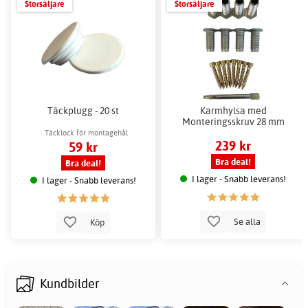
Storsäljare
Storsäljare
Täckplugg - 20 st
Karmhylsa med
Monteringsskruv 28 mm
Täcklock för montagehål
239 kr
59 kr
Bra deal!
Bra deal!
I lager - Snabb leverans!
I lager - Snabb leverans!
Se alla
Köp
Kundbilder