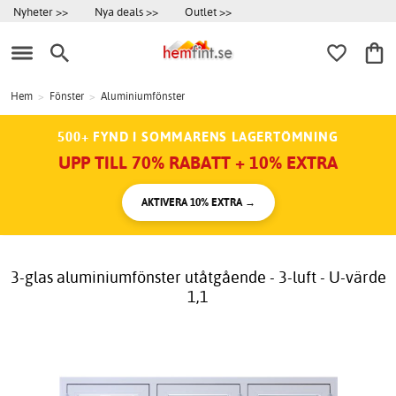
Nyheter >>
Nya deals >>
Outlet >>
Hem
>
Fönster
>
Aluminiumfönster
500+ FYND I SOMMARENS LAGERTÖMNING
UPP TILL 70% RABATT + 10% EXTRA
AKTIVERA 10% EXTRA →
3-glas aluminiumfönster utåtgående - 3-luft - U-värde
1,1