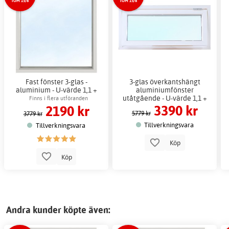
TOM 15/8
TOM 15/8
Fast fönster 3-glas -
3-glas överkantshängt
aluminium - U-värde 1,1 +
aluminiumfönster
Drevband
utåtgående - U-värde 1,1 +
Finns i flera utföranden
3390 kr
2190 kr
Drevband
5779 kr
3779 kr
Tillverkningsvara
Tillverkningsvara
Köp
Köp
Andra kunder köpte även: