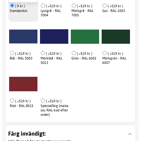
( 0 kr )
( +519 kr )
( +519 kr )
( +519 kr )
Standardvit
Ljusgrå - RAL
Mörkgrå - RAL
Gul - RAL 1003
7004
7005
( +519 kr )
( +519 kr )
( +519 kr )
( +519 kr )
Blå - RAL 5003
Mörkblå - RAL
Grön - RAL 6002
Mörkgrön - RAL
5013
6007
( +519 kr )
( +519 kr )
Röd - RAL 8015
Specialfärg (maila
oss RAL-kod efter
order)
Färg invändigt: