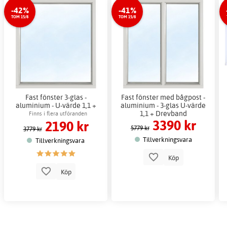
-42%
-41%
TOM 15/8
TOM 15/8
Fast fönster 3-glas -
Fast fönster med bågpost -
aluminium - U-värde 1,1 +
aluminium - 3-glas U-värde
Drevband
1,1 + Drevband
Finns i flera utföranden
3390 kr
2190 kr
5779 kr
3779 kr
Tillverkningsvara
Tillverkningsvara
Köp
Köp