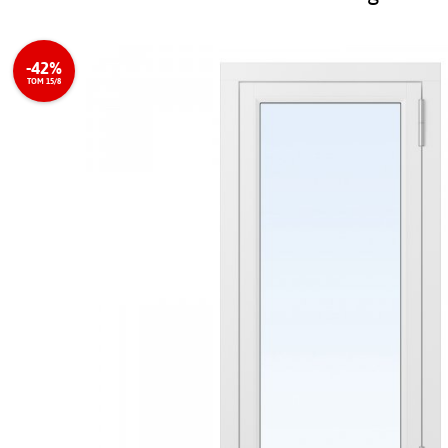
-42%
TOM 15/8