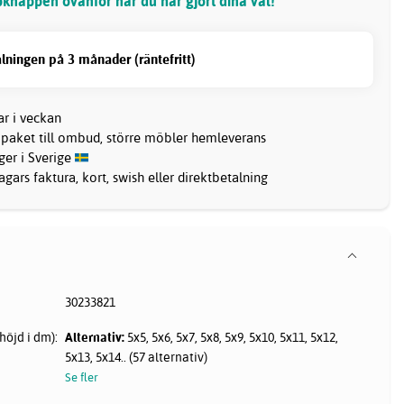
knappen ovanför när du har gjort dina val!
lningen på 3 månader (räntefritt)
ar i veckan
 paket till ombud, större möbler hemleverans
ager i Sverige
gars faktura, kort, swish eller direktbetalning
30233821
höjd i dm):
Alternativ:
5x5, 5x6, 5x7, 5x8, 5x9, 5x10, 5x11, 5x12,
5x13, 5x14.. (57 alternativ)
Se fler