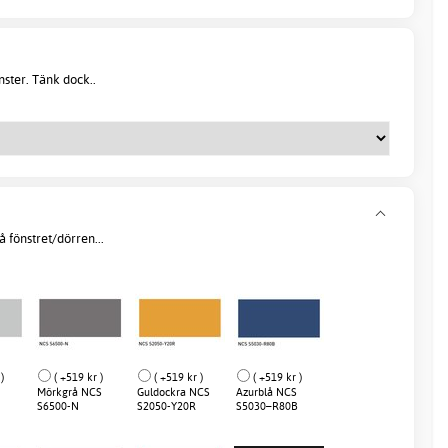
önster. Tänk dock..
 fönstret/dörren...
)
( +519 kr )
( +519 kr )
( +519 kr )
Mörkgrå NCS
Guldockra NCS
Azurblå NCS
S6500-N
S2050-Y20R
S5030–R80B