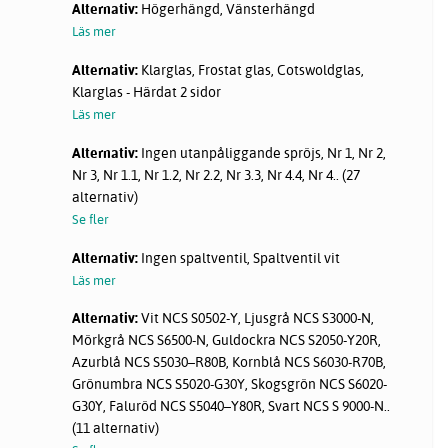
Alternativ:
Högerhängd, Vänsterhängd
Läs mer
Alternativ:
Klarglas, Frostat glas, Cotswoldglas,
Klarglas - Härdat 2 sidor
Läs mer
Alternativ:
Ingen utanpåliggande spröjs, Nr 1, Nr 2,
Nr 3, Nr 1.1, Nr 1.2, Nr 2.2, Nr 3.3, Nr 4.4, Nr 4.. (27
alternativ)
Se fler
Alternativ:
Ingen spaltventil, Spaltventil vit
Läs mer
Alternativ:
Vit NCS S0502-Y, Ljusgrå NCS S3000-N,
Mörkgrå NCS S6500-N, Guldockra NCS S2050-Y20R,
Azurblå NCS S5030–R80B, Kornblå NCS S6030-R70B,
Grönumbra NCS S5020-G30Y, Skogsgrön NCS S6020-
G30Y, Faluröd NCS S5040–Y80R, Svart NCS S 9000-N..
(11 alternativ)