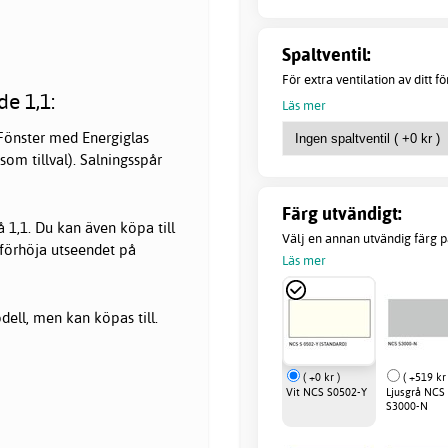
Spaltventil:
För extra ventilation av ditt f
de 1,1:
Läs mer
 Fönster med Energiglas
som tillval). Salningsspår
Färg utvändigt:
 1,1. Du kan även köpa till
Välj en annan utvändig färg på
e förhöja utseendet på
Läs mer
dell, men kan köpas till.
( +0 kr )
( +519 kr 
Vit NCS S0502-Y
Ljusgrå NCS
S3000-N