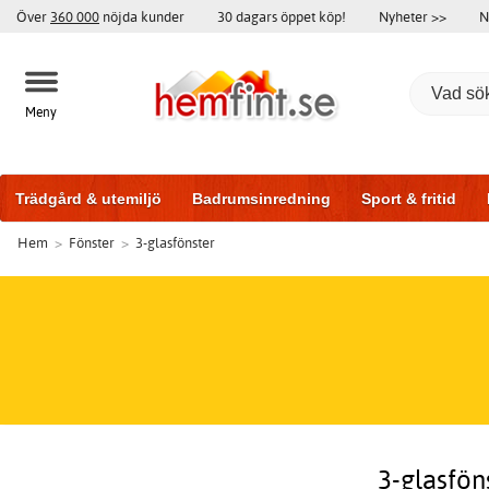
Över
360 000
nöjda kunder
30 dagars öppet köp!
Nyheter >>
N
Meny
Trädgård & utemiljö
Badrumsinredning
Sport & fritid
Hem
>
Fönster
>
3-glasfönster
Badrumsmöbler
Träningsutrustning
Garageportar
Bi
3-glasfön