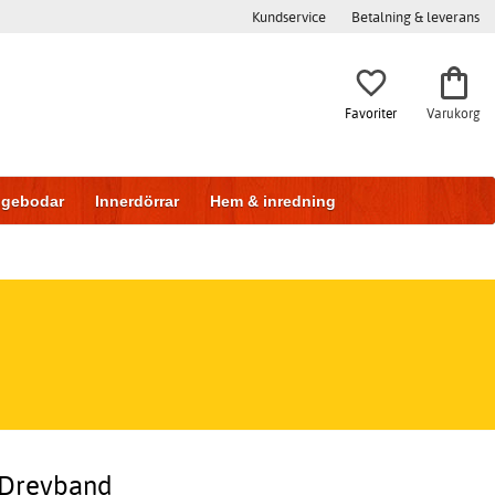
Kundservice
Betalning & leverans
Favoriter
Varukorg
iggebodar
Innerdörrar
Hem & inredning
+ Drevband