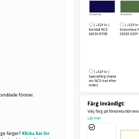
( +519 kr )
( +519 kr 
Kornblå NCS
Grönumbra 
S6030-R70B
S5020-G30Y
( +519 kr )
Specialfärg (maila
oss NCS-kod efter
order)
ksmålade fönster.
Färg invändigt:
Välj färg på fönstrets/dörrens 
Läs mer
liga färger?
Klicka här för