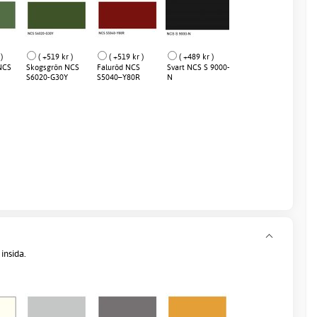
)
( +519 kr )
( +519 kr )
( +489 kr )
NCS
Skogsgrön NCS
Faluröd NCS
Svart NCS S 9000-
S6020-G30Y
S5040–Y80R
N
insida.