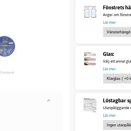
Fönstrets h
Anger om fönstret
Läs mer
Glas:
Välj ett annat gl
Läs mer
+ Drevband
Löstagbar sp
Utanpåliggande o
Läs mer