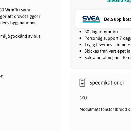
Använd köp
,033 W(m*k) samt
ör att drevet ligger i
Dela upp beta
idens byggnationer.
30 dagar returrätt
 miljögodkänd av bl.a.
Personlig support 7 dag
Trygg leverans – mindre
Skickas från vårt eget l
Säkra betalningar –30-da
on
Specifikationer
SKU:
Modulmått fönster (bredd x 