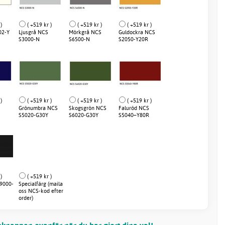
)
( +519 kr )
( +519 kr )
( +519 kr )
02-Y
Ljusgrå NCS
Mörkgrå NCS
Guldockra NCS
S3000-N
S6500-N
S2050-Y20R
)
( +519 kr )
( +519 kr )
( +519 kr )
Grönumbra NCS
Skogsgrön NCS
Faluröd NCS
S5020-G30Y
S6020-G30Y
S5040–Y80R
)
( +519 kr )
 9000-
Specialfärg (maila
oss NCS-kod efter
order)