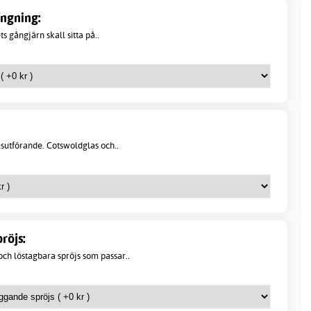
ängning:
s gångjärn skall sitta på..
asutförande. Cotswoldglas och..
röjs:
ch löstagbara spröjs som passar..