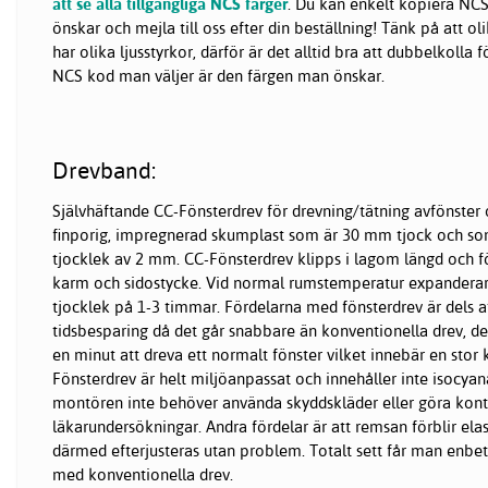
att se alla tillgängliga NCS färger
. Du kan enkelt kopiera NCS
önskar och mejla till oss efter din beställning! Tänk på att 
har olika ljusstyrkor, därför är det alltid bra att dubbelkolla 
NCS kod man väljer är den färgen man önskar.
Drevband:
Självhäftande CC-Fönsterdrev för drevning/tätning avfönster 
finporig, impregnerad skumplast som är 30 mm tjock och so
tjocklek av 2 mm. CC-Fönsterdrev klipps i lagom längd och fö
karm och sidostycke. Vid normal rumstemperatur expanderar r
tjocklek på 1-3 timmar. Fördelarna med fönsterdrev är dels a
tidsbesparing då det går snabbare än konventionella drev, det 
en minut att dreva ett normalt fönster vilket innebär en stor 
Fönsterdrev är helt miljöanpassat och innehåller inte isocyana
montören inte behöver använda skyddskläder eller göra kont
läkarundersökningar. Andra fördelar är att remsan förblir elas
därmed efterjusteras utan problem. Totalt sett får man enbet
med konventionella drev.