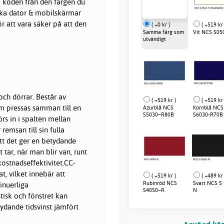
 koden från den färgen du
olika dator & mobilskärmar
för att vara säker på att den
( +0 kr )
( +519 kr 
Samma färg som
Vit NCS S05
utvändigt
och dörrar. Består av
( +519 kr )
( +519 kr 
m pressas samman till en
Azurblå NCS
Kornblå NCS
S5030–R80B
S6030-R70B
rs in i spalten mellan
emsan till sin fulla
tt det ger en betydande
tar, när man blir van, runt
kostnadseffektivitet.CC-
t, vilket innebär att
( +519 kr )
( +489 kr 
Rubinröd NCS
Svart NCS S
inuerliga
S4050–R
N
tisk och fönstret kan
ydande tidsvinst jämfört