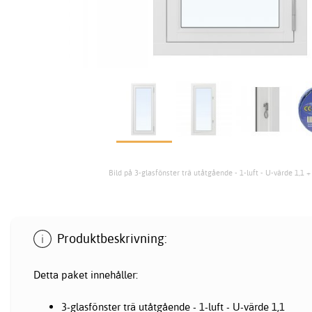
Bild på 3-glasfönster trä utåtgående - 1-luft - U-värde 1,1 
Produktbeskrivning:
Detta paket innehåller:
3-glasfönster trä utåtgående - 1-luft - U-värde 1,1