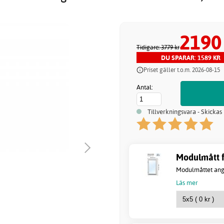
2190
Tidigare: 3779 kr
DU SPARAR: 1589 KR
Priset gäller t.o.m. 2026-08-15
Antal:
Tillverkningsvara - Skickas
Modulmått fö
Modulmåttet anger
Läs mer