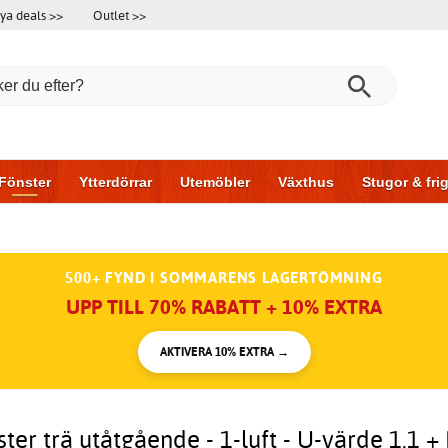
ya deals >>
Outlet >>
Fönster
Ytterdörrar
Utemöbler
Växthus
Stugor & fr
l & garage
Hus & bygg
Förvaring
Skjutdörrar
500+ FYND I SOMMARENS LAGERTÖMNING
UPP TILL 70% RABATT + 10% EXTRA
AKTIVERA 10% EXTRA →
ster trä utåtgående - 1-luft - U-värde 1,1 