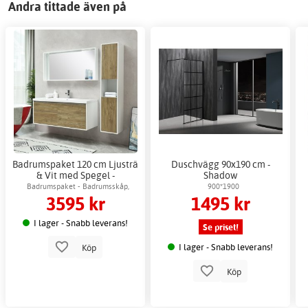
Andra tittade även på
Badrumspaket 120 cm Ljusträ
Duschvägg 90x190 cm -
& Vit med Spegel -
Shadow
Scandiwood
Badrumspaket - Badrumsskåp,
900*1900
3595 kr
1495 kr
kommod & Spegel
I lager - Snabb leverans!
Se priset!
I lager - Snabb leverans!
Köp
Köp