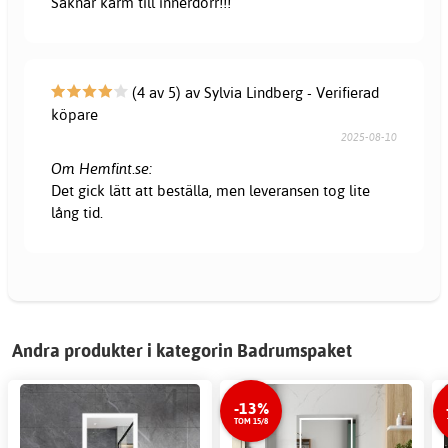
Saknar karm till innerdörr!!!
(4 av 5) av Sylvia Lindberg - Verifierad
köpare
2025-08-10
Om Hemfint.se:
Det gick lätt att beställa, men leveransen tog lite
lång tid.
Andra produkter i kategorin Badrumspaket
-13%
TOM 15/8