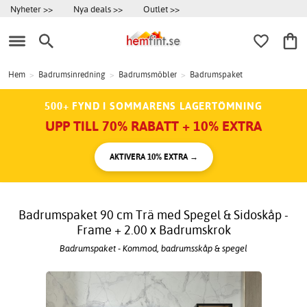
Nyheter >>
Nya deals >>
Outlet >>
Hem
>
Badrumsinredning
>
Badrumsmöbler
>
Badrumspaket
500+ FYND I SOMMARENS LAGERTÖMNING
UPP TILL 70% RABATT + 10% EXTRA
AKTIVERA 10% EXTRA →
Badrumspaket 90 cm Trä med Spegel & Sidoskåp -
Frame + 2.00 x Badrumskrok
Badrumspaket - Kommod, badrumsskåp & spegel