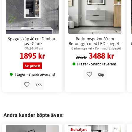
Spegelskåp 40 cm Dimbart
Badrumspaket 80 cm
ljus - Glanz
Betonggrå med LED-spegel -
London + 2.00 x Badrumskrok
40x14x70 cm
Badrumspaket - Kommod & spegel
1895 kr
3488 kr
med LED-belysning
3995 kr
I lager - Snabb leverans!
Se priset!
I lager - Snabb leverans!
Köp
Köp
Andra kunder köpte även:
Storsäljare