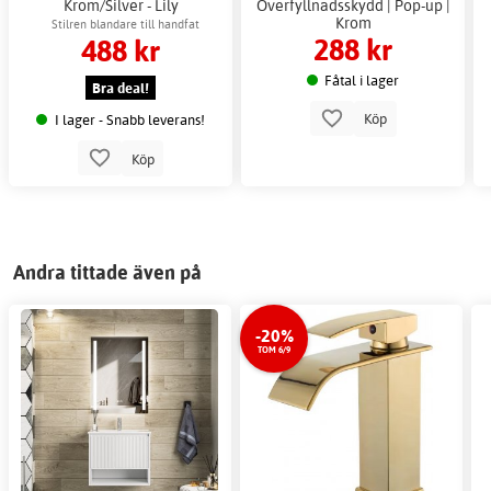
Krom/Silver - Lily
Överfyllnadsskydd | Pop-up |
Krom
Stilren blandare till handfat
288 kr
488 kr
Fåtal i lager
Bra deal!
Köp
I lager - Snabb leverans!
Köp
Andra tittade även på
-20%
TOM 6/9