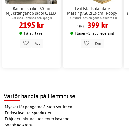
Badrumspaket 60 cm
Tvättställsblandare
Mjukstängande lådor & LED-
Mässing/Guld 16 cm - Poppy
s
spegel - Aurelia
Set med kommod och spegel -
Slitstark och elegant blandare till
2195 kr
399 kr
keramiskt tvättställ & dimbar LED-
handfat
499 kr
spegel med anti-fog.
Fåtal i lager
I lager - Snabb leverans!
Köp
Köp
Varför handla på Hemfint.se
Mycket för pengarna & stort sortiment
Endast kvalitetsprodukter!
Erbjuder faktura utan extra kostnad
Snabb leverans!