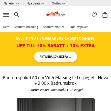
Nyheter >>
Nya deals >>
Outlet >>
Hem
>
Badrumsinredning
>
Badrumsmöbler
>
Badrumspaket
500+ FYND I SOMMARENS LAGERTÖMNING
UPP TILL 70% RABATT + 10% EXTRA
AKTIVERA 10% EXTRA →
Badrumspaket 60 cm Vit & Mässing LED-spegel - Nova
+ 2.00 x Badrumskrok
Badrumspaket - Kommod & LED-spegel