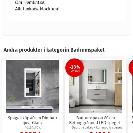
Om Hemfint.se:
Allt funkade klockrent!
Andra produkter i kategorin Badrumspaket
-13%
TOM 15/8
Spegelskåp 40 cm Dimbart
Badrumspaket 80 cm
ljus - Glanz
Betonggrå med LED-spegel -
London + 2.00 x Badrumskrok
40x14x70 cm
Badrumspaket - Kommod & spegel
med LED-belysning