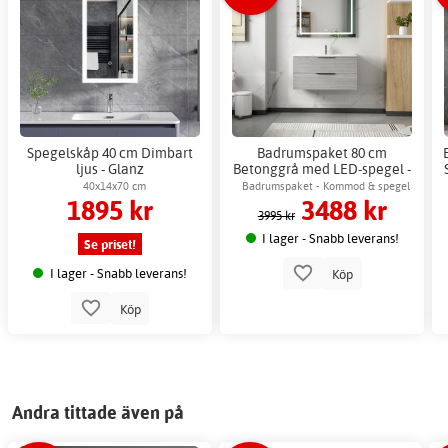
Spegelskåp 40 cm Dimbart
Badrumspaket 80 cm
ljus - Glanz
Betonggrå med LED-spegel -
London + 2.00 x Badrumskrok
40x14x70 cm
Badrumspaket - Kommod & spegel
1895 kr
3488 kr
med LED-belysning
3995 kr
I lager - Snabb leverans!
Se priset!
I lager - Snabb leverans!
Köp
Köp
Andra tittade även på