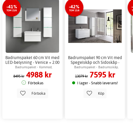
-41%
-42%
TOM 15/8
TOM 15/8
T
Badrumspaket 60 cm Vit med
Badrumspaket 90 cm Vit med
LED-belysning - Venice + 2.00
Spegelskåp och Sidoskåp -
x Badrumskrok
Marina +
Badrumspaket - Kommod,
Badrumspaket - Badrumsskåp,
4988 kr
7595 kr
Toalettpappershållare
badrumsskåp & spegel
kommod & spegelskåp
8495 kr
13079 kr
Förbokas
I lager - Snabb leverans!
Förboka
Köp