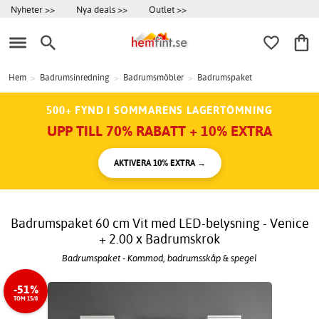
Nyheter >>
Nya deals >>
Outlet >>
Hem
>
Badrumsinredning
>
Badrumsmöbler
>
Badrumspaket
500+ FYND I SOMMARENS LAGERTÖMNING
UPP TILL 70% RABATT + 10% EXTRA
AKTIVERA 10% EXTRA →
Badrumspaket 60 cm Vit med LED-belysning - Venice
+ 2.00 x Badrumskrok
Badrumspaket - Kommod, badrumsskåp & spegel
-51%
TOM 15/8