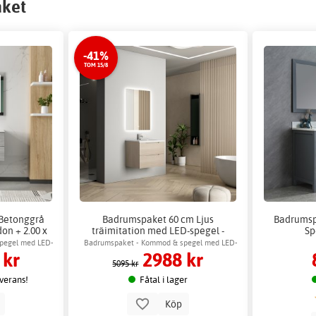
aket
-41%
TOM 15/8
Betonggrå
Badrumspaket 60 cm Ljus
Badrumsp
on + 2.00 x
träimitation med LED-spegel -
Sp
k
Vega + 2.00 x Badrumskrok
pegel med LED-
Badrumspaket - Kommod & spegel med LED-
 kr
2988 kr
belysning
5095 kr
everans!
Fåtal i lager
p
Köp