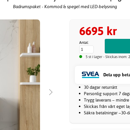
Badrumspaket - Kommod & spegel med LED-belysning
6695 kr
Antal:
5 st i lager - Skickas inom:
Dela upp beta
30 dagar returrätt
Personlig support 7 dag
Trygg leverans – mindre
Skickas från vårt eget l
Säkra betalningar –30-da