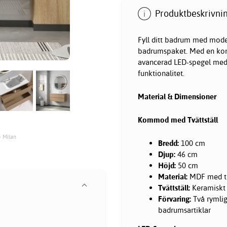
Produktbeskrivnin
Fyll ditt badrum med moder
badrumspaket. Med en kommo
avancerad LED-spegel med j
funktionalitet.
Material & Dimensioner
Kommod med Tvättställ
- Milan
Bredd:
100 cm
Djup:
46 cm
Höjd:
50 cm
Material:
MDF med trä
Tvättställ:
Keramiskt h
Förvaring:
Två rymlig
badrumsartiklar