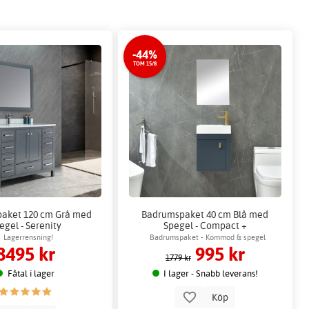
-44%
TOM 15/8
aket 120 cm Grå med
Badrumspaket 40 cm Blå med
egel - Serenity
Spegel - Compact +
Toalettpappershållare
Lagerrensning!
Badrumspaket - Kommod & spegel
8495 kr
995 kr
1779 kr
Fåtal i lager
I lager - Snabb leverans!
Köp