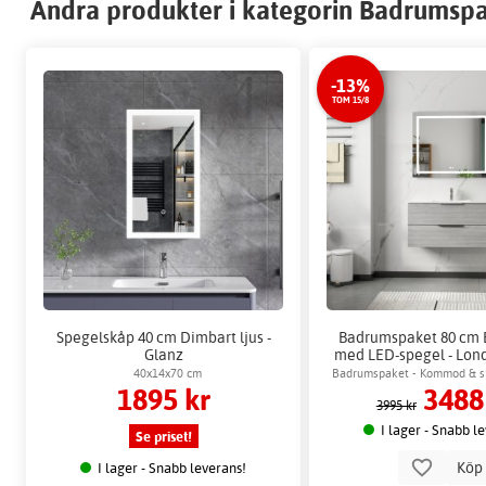
Andra produkter i kategorin Badrumsp
-13%
TOM 15/8
Spegelskåp 40 cm Dimbart ljus -
Badrumspaket 80 cm 
Glanz
med LED-spegel - Lond
Badrumskro
40x14x70 cm
Badrumspaket - Kommod & s
1895 kr
3488
belysning
3995 kr
I lager - Snabb l
Se priset!
Kö
I lager - Snabb leverans!