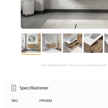
Bild på Badrumspaket 100 cm Ljust trä med LED-spegel 
Specifikationer
SKU:
HF62424