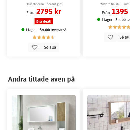
Duschhörna - härdat glas
Modern finish - 8 mm 
2795 kr
1395 
Från:
Från:
I lager - Snabb l
Bra deal!
I lager - Snabb leverans!
Se al
Se alla
Andra tittade även på