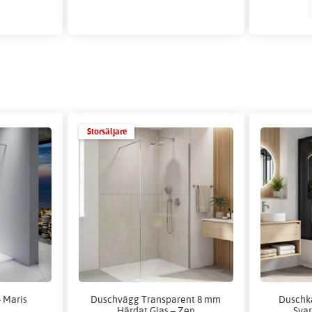
Storsäljare
 Maris
Duschvägg Transparent 8 mm
Duschk
Härdat Glas – Zen
Svar