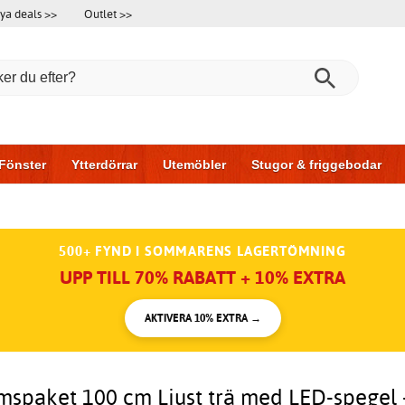
ya deals >>
Outlet >>
Fönster
Ytterdörrar
Utemöbler
Stugor & friggebodar
l & garage
Hus & bygg
Förvaring
Skjutdörrar
500+ FYND I SOMMARENS LAGERTÖMNING
UPP TILL 70% RABATT + 10% EXTRA
AKTIVERA 10% EXTRA →
spaket 100 cm Ljust trä med LED-spegel 