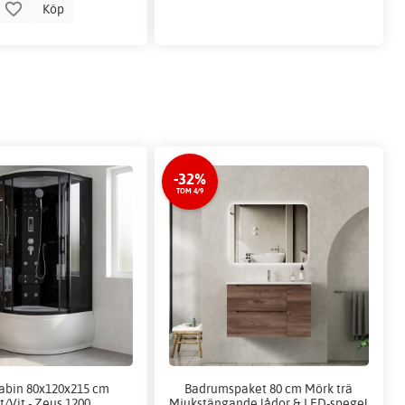
Köp
-32%
TOM 4/9
abin 80x120x215 cm
Badrumspaket 80 cm Mörk trä
t/Vit - Zeus 1200
Mjukstängande lådor & LED-spegel