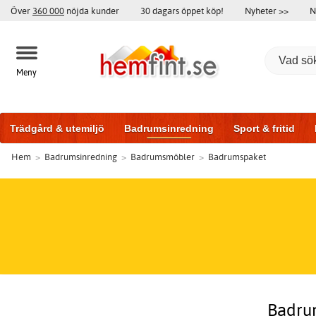
Över
360 000
nöjda kunder
30 dagars öppet köp!
Nyheter >>
N
Meny
Trädgård & utemiljö
Badrumsinredning
Sport & fritid
Hem
>
Badrumsinredning
>
Badrumsmöbler
>
Badrumspaket
Träningsutrustning
Badrumsmöbler
Garageportar
Bi
Badrum