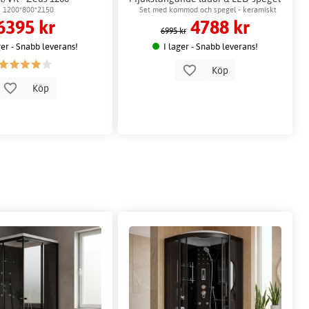
- Portofino
1200*800*2150
Set med kommod och spegel - keramiskt
6395 kr
4788 kr
tvättställ & dimbar LED-spegel med anti-fog.
6995 kr
ger - Snabb leverans!
I lager - Snabb leverans!
Köp
Köp