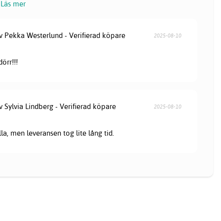
Läs mer
av Pekka Westerlund - Verifierad köpare
2025-08-10
örr!!!
v Sylvia Lindberg - Verifierad köpare
2025-08-10
lla, men leveransen tog lite lång tid.