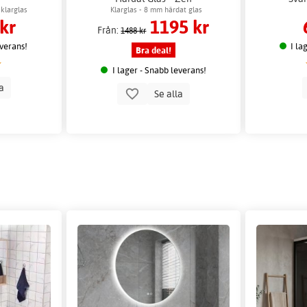
klarglas
Klarglas - 8 mm härdat glas
kr
1195 kr
Från:
1488 kr
everans!
I la
Bra deal!
I lager - Snabb leverans!
la
Se alla