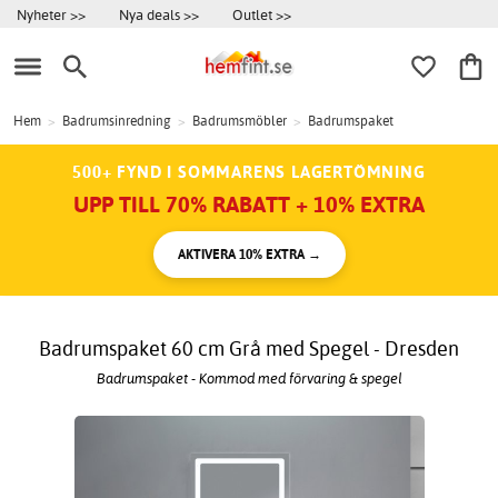
Nyheter >>
Nya deals >>
Outlet >>
Hem
>
Badrumsinredning
>
Badrumsmöbler
>
Badrumspaket
500+ FYND I SOMMARENS LAGERTÖMNING
UPP TILL 70% RABATT + 10% EXTRA
AKTIVERA 10% EXTRA →
Badrumspaket 60 cm Grå med Spegel - Dresden
Badrumspaket - Kommod med förvaring & spegel