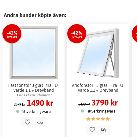
Andra kunder köpte även:
-42%
-42%
TOM 15/8
TOM 15/8
Fast fönster 3-glas - trä - U-
Vridfönster - 3-glas - Trä - U-
värde 1,1 + Drevband
värde 1,1 + Drevband
Finns i flera utföranden
3790 kr
1490 kr
6479 kr
2579 kr
Tillverkningsvara
Tillverkningsvara
Köp
Köp