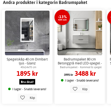
Andra produkter i kategorin Badrumspaket
-13%
TOM 15/8
Spegelskåp 40 cm Dimbart
Badrumspaket 80 cm
ljus - Glanz
Betonggrå med LED-spegel -
London + 2.00 x Badrumskrok
40x14x70 cm
Badrumspaket - Kommod & spegel
1895 kr
3488 kr
med LED-belysning
3995 kr
I lager - Snabb leverans!
Bra deal!
I lager - Snabb leverans!
Köp
Köp