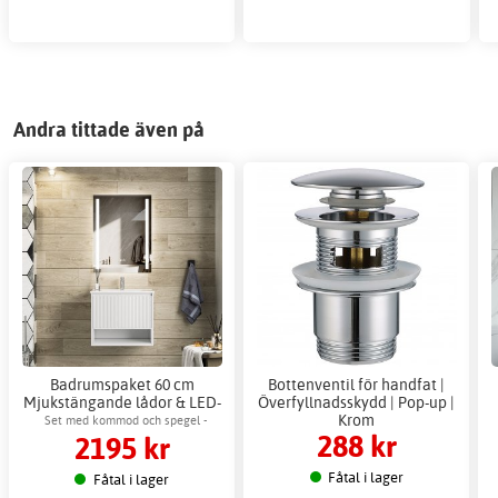
Andra tittade även på
Badrumspaket 60 cm
Bottenventil för handfat |
Mjukstängande lådor & LED-
Överfyllnadsskydd | Pop-up |
spegel - Aurelia
Krom
Set med kommod och spegel -
288 kr
2195 kr
keramiskt tvättställ & dimbar LED-
spegel med anti-fog.
Fåtal i lager
Fåtal i lager