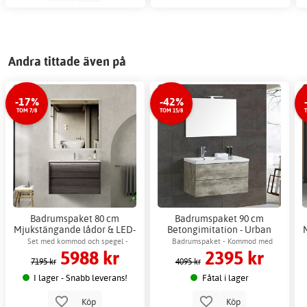
Andra tittade även på
-17%
-42%
TOM 7/8
TOM 15/8
Badrumspaket 80 cm
Badrumspaket 90 cm
Mjukstängande lådor & LED-
Betongimitation - Urban
spegel - Monaco
Concrete + 2.00 x
Set med kommod och spegel -
Badrumspaket - Kommod med
5988 kr
2395 kr
Badrumskrok
keramiskt tvättställ & dimbar LED-
förvaring & spegel med belysning
7195 kr
4095 kr
spegel med anti-fog.
I lager - Snabb leverans!
Fåtal i lager
Köp
Köp