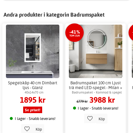
Andra produkter i kategorin Badrumspaket
-41%
TOM 15/8
Spegelskåp 40 cm Dimbart
Badrumspaket 100 cm Ljust
ljus - Glanz
trä med LED-spegel - Milan +
Toalettpappershållare
40x14x70 cm
Badrumspaket - Kommod & spegel
1895 kr
3988 kr
med LED-belysning
6779 kr
I lager - Snabb leverans!
Se priset!
I lager - Snabb leverans!
Köp
Köp