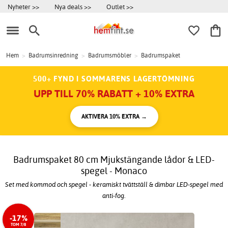
Nyheter >>
Nya deals >>
Outlet >>
Hem
>
Badrumsinredning
>
Badrumsmöbler
>
Badrumspaket
500+ FYND I SOMMARENS LAGERTÖMNING
UPP TILL 70% RABATT + 10% EXTRA
AKTIVERA 10% EXTRA →
Badrumspaket 80 cm Mjukstängande lådor & LED-
spegel - Monaco
Set med kommod och spegel - keramiskt tvättställ & dimbar LED-spegel med
anti-fog.
-17%
TOM 7/8