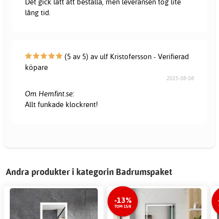
Det gick lätt att beställa, men leveransen tog lite
lång tid.
(5 av 5) av ulf Kristofersson - Verifierad
köpare
2025-08-08
Om Hemfint.se:
Allt funkade klockrent!
Andra produkter i kategorin Badrumspaket
-13%
TOM 15/8