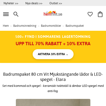
Nyheter >>
Nya deals >>
Outlet >>
Hem
>
Badrumsinredning
>
Badrumsmöbler
>
Badrumspaket
500+ FYND I SOMMARENS LAGERTÖMNING
UPP TILL 70% RABATT + 10% EXTRA
AKTIVERA 10% EXTRA →
Badrumspaket 80 cm Vit Mjukstängande lådor & LED-
spegel - Elara
Set med kommod och spegel - keramiskt tvättställ & dimbar LED-spegel med
anti-fog.