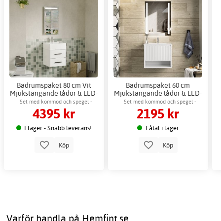
Badrumspaket 80 cm Vit
Badrumspaket 60 cm
Mjukstängande lådor & LED-
Mjukstängande lådor & LED-
spegel - Elara
spegel - Aurelia
Set med kommod och spegel -
Set med kommod och spegel -
4395 kr
2195 kr
keramiskt tvättställ & dimbar LED-
keramiskt tvättställ & dimbar LED-
spegel med anti-fog.
spegel med anti-fog.
I lager - Snabb leverans!
Fåtal i lager
Köp
Köp
Varför handla på Hemfint.se