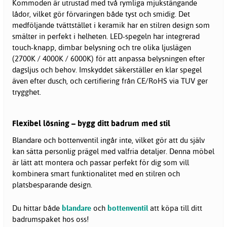
Kommoden är utrustad med två rymliga mjukstängande
lådor, vilket gör förvaringen både tyst och smidig. Det
medföljande tvättstället i keramik har en stilren design som
smälter in perfekt i helheten. LED-spegeln har integrerad
touch-knapp, dimbar belysning och tre olika ljuslägen
(2700K / 4000K / 6000K) för att anpassa belysningen efter
dagsljus och behov. Imskyddet säkerställer en klar spegel
även efter dusch, och certifiering från CE/RoHS via TUV ger
trygghet.
Flexibel lösning – bygg ditt badrum med stil
Blandare och bottenventil ingår inte, vilket gör att du själv
kan sätta personlig prägel med valfria detaljer. Denna möbel
är lätt att montera och passar perfekt för dig som vill
kombinera smart funktionalitet med en stilren och
platsbesparande design.
Du hittar både
blandare
och
bottenventil
att köpa till ditt
badrumspaket hos oss!