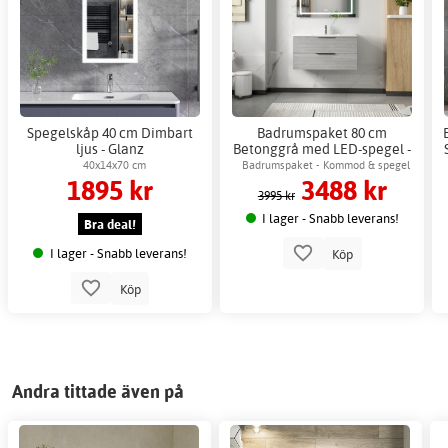
Spegelskåp 40 cm Dimbart
Badrumspaket 80 cm
ljus - Glanz
Betonggrå med LED-spegel -
London + 2.00 x Badrumskrok
40x14x70 cm
Badrumspaket - Kommod & spegel
1895 kr
3488 kr
med LED-belysning
3995 kr
I lager - Snabb leverans!
Bra deal!
I lager - Snabb leverans!
Köp
Köp
Andra tittade även på